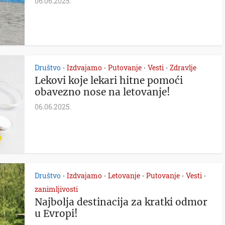
06.06.2025.
Društvo
Izdvajamo
Putovanje
Vesti
Zdravlje
•
•
•
•
Lekovi koje lekari hitne pomoći
obavezno nose na letovanje!
06.06.2025.
Društvo
Izdvajamo
Letovanje
Putovanje
Vesti
•
•
•
•
•
zanimljivosti
Najbolja destinacija za kratki odmor
u Evropi!