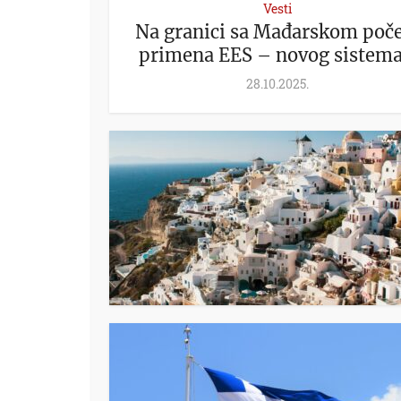
Vesti
Na granici sa Mađarskom poče
primena EES – novog sistema.
28.10.2025.