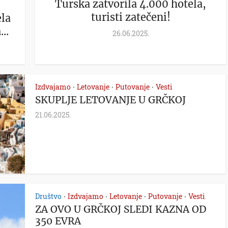
Turska zatvorila 4.000 hotela,
turisti zatečeni!
la
..
26.06.2025.
Izdvajamo
Letovanje
Putovanje
Vesti
•
•
•
SKUPLJE LETOVANJE U GRČKOJ
21.06.2025.
Društvo
Izdvajamo
Letovanje
Putovanje
Vesti
•
•
•
•
ZA OVO U GRČKOJ SLEDI KAZNA OD
350 EVRA