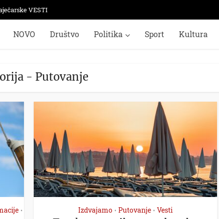
aječarske VESTI
NOVO
Društvo
Politika
Sport
Kultura
orija - Putovanje
macije
Izdvajamo
Putovanje
Vesti
•
•
•