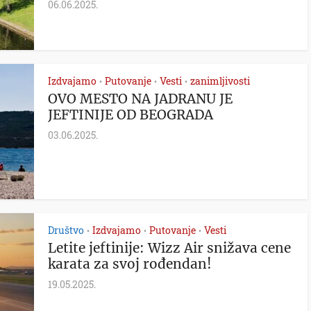
06.06.2025.
Izdvajamo
Putovanje
Vesti
zanimljivosti
•
•
•
OVO MESTO NA JADRANU JE
JEFTINIJE OD BEOGRADA
03.06.2025.
Društvo
Izdvajamo
Putovanje
Vesti
•
•
•
Letite jeftinije: Wizz Air snižava cene
karata za svoj rođendan!
19.05.2025.