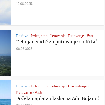
12.06.2025.
Društvo
Izdvajamo
Letovanje
Putovanje
Vesti
•
•
•
•
Detaljan vodič za putovanje do Krfa!
08.06.2025.
Društvo
Izdvajamo
Letovanje
Obaveštenje
•
•
•
•
Putovanje
Vesti
•
Počela naplata ulaska na Adu Bojanu!