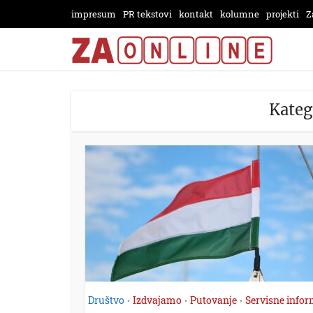
impresum
PR tekstovi
kontakt
kolumne
projekti
Z
Kateg
Društvo
Izdvajamo
Putovanje
Servisne infor
•
•
•