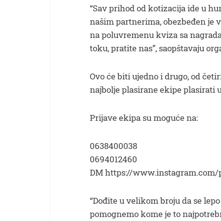
“Sav prihod od kotizacija ide u hu
našim partnerima, obezbeđen je v
na poluvremenu kviza sa nagradam
toku, pratite nas”, saopštavaju org
Ovo će biti ujedno i drugo, od četir
najbolje plasirane ekipe plasirati u
Prijave ekipa su moguće na:
0638400038
0694012460
DM https://www.instagram.com/p
“Dođite u velikom broju da se le
pomognemo kome je to najpotrebni