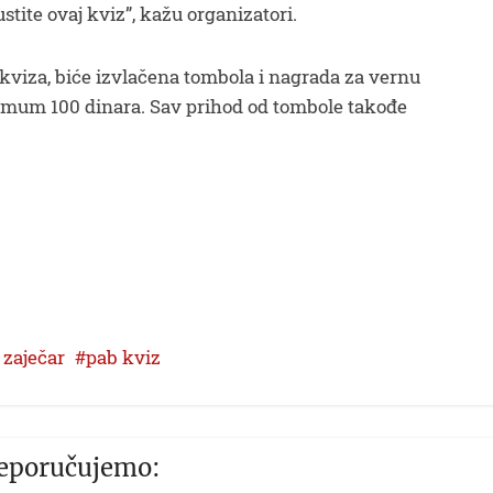
tite ovaj kviz”, kažu organizatori.
kviza, biće izvlačena tombola i nagrada za vernu
nimum 100 dinara. Sav prihod od tombole takođe
 zaječar
pab kviz
eporučujemo: