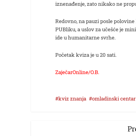
iznenađenje, zato nikako ne propus
Redovno, na pauzi posle polovine 
PUBliku, a uslov za učešće je mi
ide u humanitarne svrhe.
Početak kviza je u 20 sati.
ZaječarOnline/O.B.
kviz znanja
omladinski centar
Pr