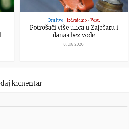
Društvo
Izdvajamo
Vesti
•
•
Potrošači više ulica u Zaječaru i
d
danas bez vode
07.08.2026.
daj komentar