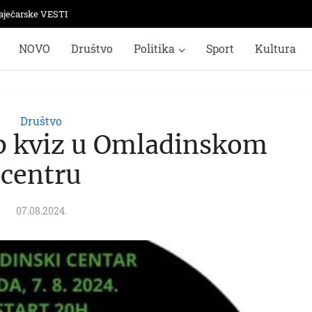
aječarske VESTI
NOVO
Društvo
Politika
Sport
Kultura
Društvo
ab kviz u Omladinskom
centru
07.08.2024.