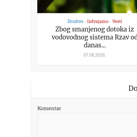
Društvo
Izdvajamo
Vesti
•
•
Zbog smanjenog dotoka iz
vodovodnog sistema Rzav o
danas...
07.08.2026.
Do
Komentar