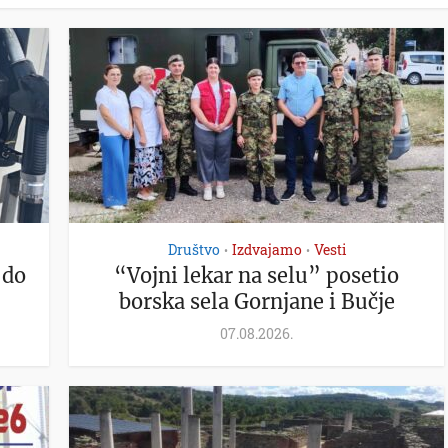
Društvo
Izdvajamo
Vesti
•
•
 do
“Vojni lekar na selu” posetio
borska sela Gornjane i Bučje
07.08.2026.