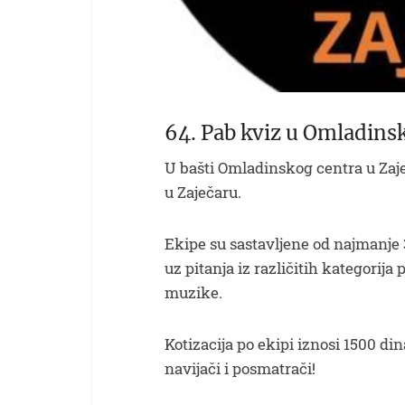
64. Pab kviz u Omladins
U bašti Omladinskog centra u Zaje
u Zaječaru.
Ekipe su sastavljene od najmanje 3
uz pitanja iz različitih kategorija p
muzike.
Kotizacija po ekipi iznosi 1500 din
navijači i posmatrači!