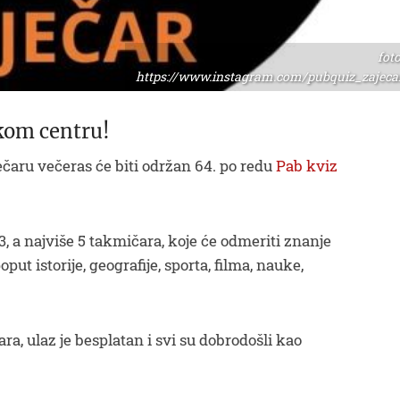
foto
https://www.instagram.com/pubquiz_zajecar
kom centru!
čaru večeras će biti održan 64. po redu
Pab kviz
, a najviše 5 takmičara, koje će odmeriti znanje
oput istorije, geografije, sporta, filma, nauke,
ara, ulaz je besplatan i svi su dobrodošli kao