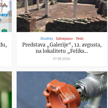
Društvo
Izdvajamo
Vesti
•
•
du,
Predstava „Galerije“, 12. avgusta,
na lokalitetu „Feliks...
07.08.2026.