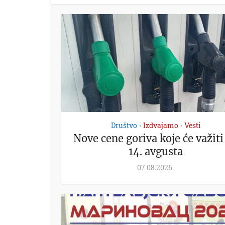
Društvo
Izdvajamo
Vesti
•
•
Nove cene goriva koje će važiti
14. avgusta
07.08.2026.