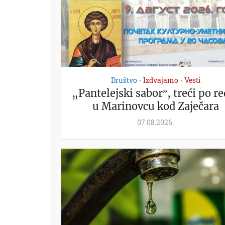
Društvo
Izdvajamo
Vesti
•
•
„Pantelejski saborˮ, treći po re
u Marinovcu kod Zaječara
07.08.2026.