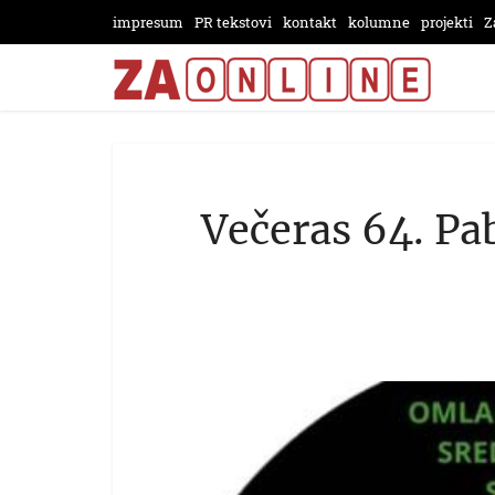
impresum
PR tekstovi
kontakt
kolumne
projekti
Z
Večeras 64. P