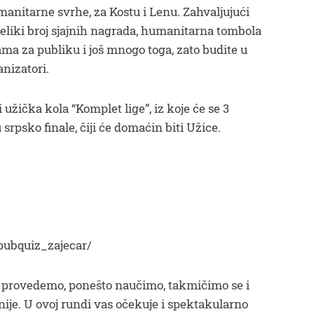
manitarne svrhe, za Kostu i Lenu. Zahvaljujući
eliki broj sjajnih nagrada, humanitarna tombola
a za publiku i još mnogo toga, zato budite u
anizatori.
i užička kola “Komplet lige”, iz koje će se 3
 srpsko finale, čiji će domaćin biti Užice.
ubquiz_zajecar/
po provedemo, ponešto naučimo, takmičimo se i
je. U ovoj rundi vas očekuje i spektakularno