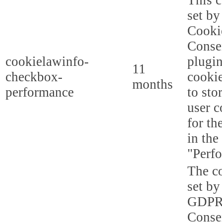
set b
Cooki
Conse
cookielawinfo-
plugi
11
checkbox-
cookie
months
performance
to sto
user c
for th
in the
"Perf
The co
set by
GDPR
Conse