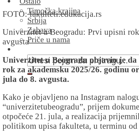
Ostalo
Timočka krajina
FOTO: fakulteti.edukacija.rs
Srbija
Zabava
Univerzitet u Beogradu: Prvi upisni rok
Priče u nama
avgusta
Univerzitet u Beogradu objavio je da 
rok za akademsku 2025/26. godinu or
jula do 8. avgusta.
Kako je objavljeno na Instagram nalog
“univerzitetubeogradu”, prijem dokume
otpočeće 21. jula, a realizacija prijemni
politikom upisa fakulteta, u terminu od 