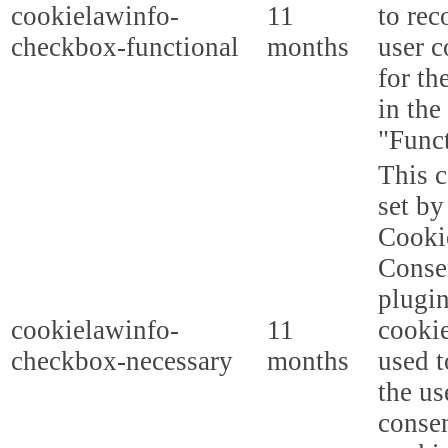
cookielawinfo-
11
to rec
checkbox-functional
months
user c
for th
in the
"Funct
This c
set b
Cooki
Conse
plugi
cookielawinfo-
11
cookie
checkbox-necessary
months
used t
the us
consen