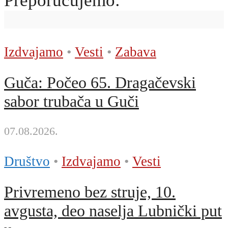
Preporučujemo:
Izdvajamo
•
Vesti
•
Zabava
Guča: Počeo 65. Dragačevski
sabor trubača u Guči
07.08.2026.
Društvo
•
Izdvajamo
•
Vesti
Privremeno bez struje, 10.
avgusta, deo naselja Lubnički put