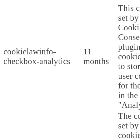
This c
set b
Cooki
Conse
plugi
cookielawinfo-
11
cookie
checkbox-analytics
months
to sto
user c
for th
in the
"Analy
The co
set b
cooki