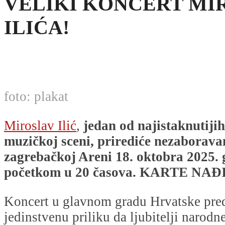
VELIKI KONCERT MI
ILIĆA!
foto: plakat
Miroslav Ilić
,
jedan od najistaknutiji
muzičkoj sceni, prirediće nezaborava
zagrebačkoj Areni 18. oktobra 2025. 
početkom u 20 časova.
KARTE NAĐ
Koncert u glavnom gradu Hrvatske pred
jedinstvenu priliku da ljubitelji narod