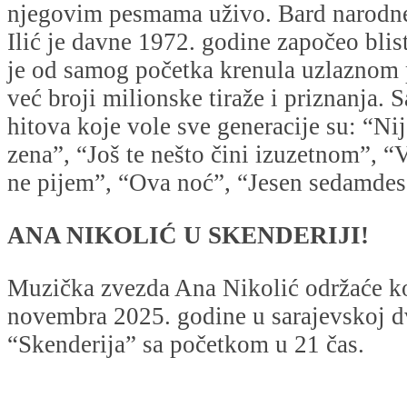
njegovim pesmama uživo. Bard narodn
Ilić je davne 1972. godine započeo blist
je od samog početka krenula uzlaznom 
već broji milionske tiraže i priznanja.
hitova koje vole sve generacije su: “Nij
zena”, “Još te nešto čini izuzetnom”, “
ne pijem”, “Ova noć”, “Jesen sedamde
ANA NIKOLIĆ U SKENDERIJI!
Muzička zvezda Ana Nikolić održaće ko
novembra 2025. godine u sarajevskoj d
“Skenderija” sa početkom u 21 čas.