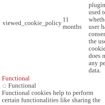
plugin
used t
11
whethe
viewed_cookie_policy
months
user h
consen
the us
cookie
does n
any p
data.
Functional
Functional
Functional cookies help to perform
certain functionalities like sharing the