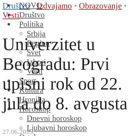
NOVO
Društvo
•
Izdvajamo
•
Obrazovanje
•
Društvo
Vesti
Politika
Srbija
Univerzitet u
Region
Svet
Beogradu: Prvi
Izbori
Vesti
upisni rok od 22.
Sport
Kultura
jula do 8. avgusta
Hronika
Horoskop
Dnevni horoskop
Ljubavni horoskop
27.06.2025.