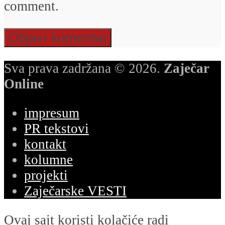
comment.
Sva prava zadržana © 2026.
Zaječar
Online
impresum
PR tekstovi
kontakt
kolumne
projekti
Zaječarske VESTI
Ovaj sajt koristi kolačiće radi