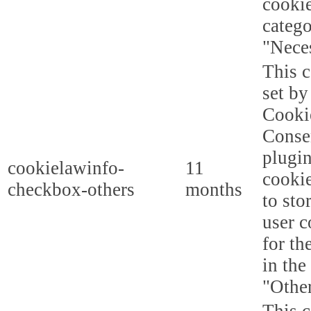
cookie
categ
"Nece
This c
set b
Cooki
Conse
plugi
cookielawinfo-
11
cookie
checkbox-others
months
to sto
user c
for th
in the
"Other
This c