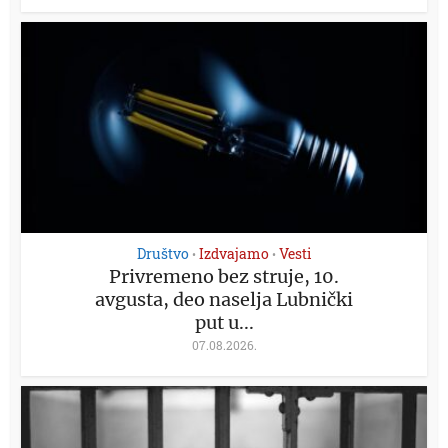
Društvo
Izdvajamo
Vesti
•
•
Privremeno bez struje, 10.
avgusta, deo naselja Lubnički
put u...
07.08.2026.