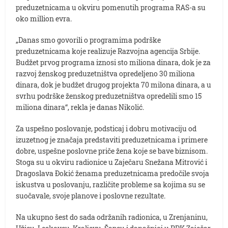
preduzetnicama u okviru pomenutih programa RAS-a su
oko million evra.
„Danas smo govorili o programima podrške
preduzetnicama koje realizuje Razvojna agencija Srbije.
Budžet prvog programa iznosi sto miliona dinara, dok je za
razvoj ženskog preduzetništva opredeljeno 30 miliona
dinara, dok je budžet drugog projekta 70 milona dinara, a u
svrhu podrške ženskog preduzetništva opredelili smo 15
miliona dinara“, rekla je danas Nikolić.
Za uspešno poslovanje, podsticaj i dobru motivaciju od
izuzetnog je značaja predstaviti preduzetnicama i primere
dobre, uspešne poslovne priče žena koje se bave biznisom.
Stoga su u okviru radionice u Zaječaru Snežana Mitrović i
Dragoslava Đokić ženama preduzetnicama predočile svoja
iskustva u poslovanju, različite probleme sa kojima su se
suočavale, svoje planove i poslovne rezultate.
Na ukupno šest do sada održanih radionica, u Zrenjaninu,