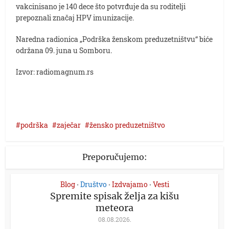
vakcinisano je 140 dece što potvrđuje da su roditelji
prepoznali značaj HPV imunizacije.
Naredna radionica „Podrška ženskom preduzetništvu“ biće
održana 09. juna u Somboru.
Izvor: radiomagnum.rs
podrška
zaječar
žensko preduzetništvo
Preporučujemo:
Blog
Društvo
Izdvajamo
Vesti
•
•
•
Spremite spisak želja za kišu
meteora
08.08.2026.