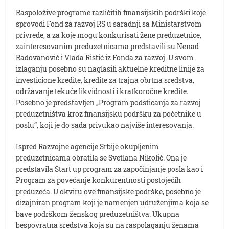
Raspoložive programe različitih finansijskih podrški koje
sprovodi Fond za razvoj RS u saradnji sa Ministarstvom
privrede, a za koje mogu konkurisati žene preduzetnice,
zainteresovanim preduzetnicama predstavili su Nenad
Radovanović i Vlada Ristić iz Fonda za razvoj. U svom
izlaganju posebno su naglasili aktuelne kreditne linije za
investicione kredite, kredite za trajna obrtna sredstva,
održavanje tekuće likvidnosti i kratkoročne kredite.
Posebno je predstavljen „Program podsticanja za razvoj
preduzetništva kroz finansijsku podršku za početnike u
poslu“, koji je do sada privukao najviše interesovanja.
Ispred Razvojne agencije Srbije okupljenim
preduzetnicama obratila se Svetlana Nikolić. Ona je
predstavila Start up program za započinjanje posla kao i
Program za povećanje konkurentnosti postojećih
preduzeća. U okviru ove finansijske podrške, posebno je
dizajniran program koji je namenjen udruženjima koja se
bave podrškom ženskog preduzetništva. Ukupna
bespovratna sredstva koja su na raspolaganju ženama