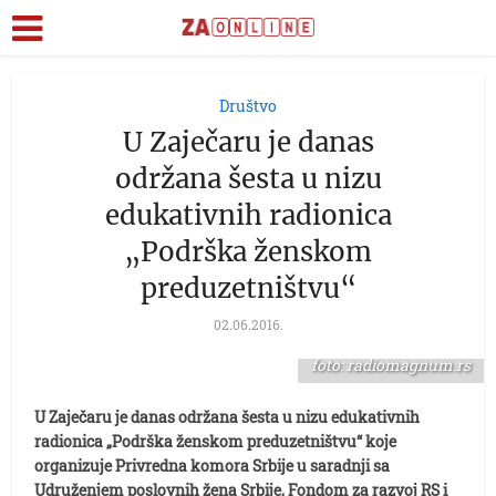
Društvo
U Zaječaru je danas
održana šesta u nizu
edukativnih radionica
„Podrška ženskom
preduzetništvu“
02.06.2016.
foto: radiomagnum.rs
U Zaječaru je danas održana šesta u nizu edukativnih
radionica „Podrška ženskom preduzetništvu“ koje
organizuje Privredna komora Srbije u saradnji sa
Udruženjem poslovnih žena Srbije, Fondom za razvoj RS i