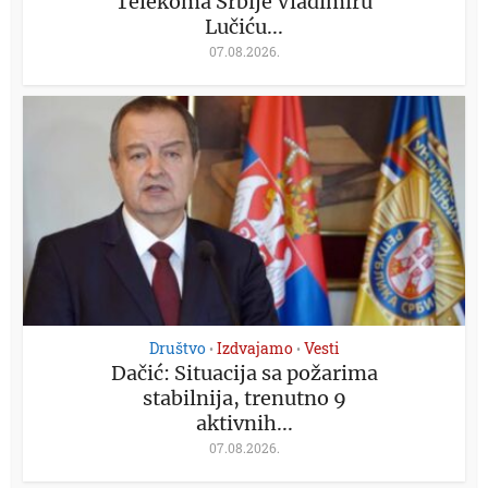
Telekoma Srbije Vladimiru
Lučiću...
07.08.2026.
Društvo
Izdvajamo
Vesti
•
•
Dačić: Situacija sa požarima
stabilnija, trenutno 9
aktivnih...
07.08.2026.