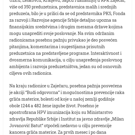
Užicu, Leskovcu, Kraljevu, Šapcu i današnjoj u RPK Zaječar,
više od 350 preduzetnica, predstavnica malih i srednjih
preduzeća, bilo je u prilici da se od predstavnika PKS, Fonda
za razvoji i Razvojne agencije Srbije detaljno upozna sa
finansijskim sredstvima i drugim merama države kojima
mogu unaprediti svoje poslovanje. Na svim održanim
radionicama posebnu pažnju privukao je deo posvećen
pitanjima, komentarima i sugestijama prisutnih
preduzetnica na predstavljene programe. Interaktivnost i
dvosmerna komunikacija, u cilju unapređenja poslovnog
ambijenta i razvoja preduzetništva, jedan su od osnovnih
ciljeva ovih radionica.
Na kraju radionice u Zaječaru, posebna pažnja posvećena
je akciji “Budi odgovorna” i mogućnostima prevencije raka
grlića materice, bolesti od koje u našoj zemlji godišnje
obole 1244 a 482 žene izgube život. Posebno je
apostrofirana HPV imunizacija koju su Ministarstvo
zdravlja Republike Srbije i Institut za javno zdravlje „Milan
Jovanović Batut“ otpočeli nedavno u cilju prevencije
kancera grlića materice. Za prvih mesec i po dana