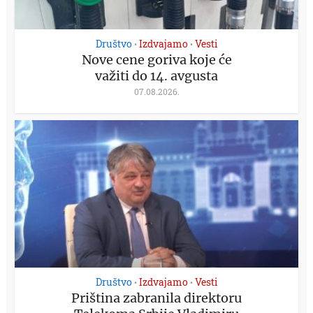
Društvo
Izdvajamo
Vesti
•
•
Nove cene goriva koje će
važiti do 14. avgusta
07.08.2026.
Društvo
Izdvajamo
Vesti
•
•
Priština zabranila direktoru