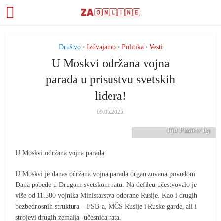
Društvo
Izdvajamo
Politika
Vesti
•
•
•
U Moskvi održana vojna
parada u prisustvu svetskih
lidera!
FOTO: TANJUG/ Photo
09.05.2025.
host agency RIA Novosti/
Ilja Pitalev/ bg
U Moskvi održana vojna parada
U Moskvi je danas održana vojna parada organizovana povodom
Dana pobede u Drugom svetskom ratu. Na defileu učestvovalo je
više od 11.500 vojnika Ministarstva odbrane Rusije. Kao i drugih
bezbednosnih struktura – FSB-a, MČS Rusije i Ruske garde, ali i
strojevi drugih zemalja- učesnica rata.