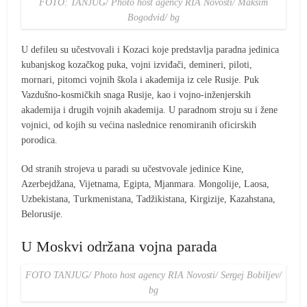
FOTO: TANJUG/ Photo host agency RIA Novosti/ Maksim
Bogodvid/ bg
U defileu su učestvovali i Kozaci koje predstavlja paradna jedinica
kubanjskog kozačkog puka, vojni izviđači, demineri, piloti,
mornari, pitomci vojnih škola i akademija iz cele Rusije. Puk
Vazdušno-kosmičkih snaga Rusije, kao i vojno-inženjerskih
akademija i drugih vojnih akademija. U paradnom stroju su i žene
vojnici, od kojih su većina naslednice renomiranih oficirskih
porodica.
Od stranih strojeva u paradi su učestvovale jedinice Kine,
Azerbejdžana, Vijetnama, Egipta, Mjanmara. Mongolije, Laosa,
Uzbekistana, Turkmenistana, Tadžikistana, Kirgizije, Kazahstana,
Belorusije.
U Moskvi održana vojna parada
FOTO TANJUG/ Photo host agency RIA Novosti/ Sergej Bobiljev/
bg