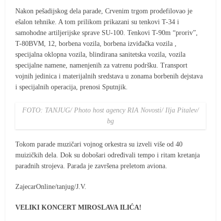
Nakon pešadijskog dela parade, Crvenim trgom prodefilovao je
ešalon tehnike. A tom prilikom prikazani su tenkovi T-34 i
samohodne artiljerijske sprave SU-100. Tenkovi T-90m “proriv”,
T-80BVM, 12, borbena vozila, borbena izviđačka vozila ,
specijalna oklopna vozila, blindirana sanitetska vozila, vozila
specijalne namene, namenjenih za vatrenu podršku. Transport
vojnih jedinica i materijalnih sredstava u zonama borbenih dejstava
i specijalnih operacija, prenosi Sputnjik.
FOTO: TANJUG/ Photo host agency RIA Novosti/ Ilja Pitalev/
bg
Tokom parade muzičari vojnog orkestra su izveli više od 40
muizičkih dela. Dok su dobošari određivali tempo i ritam kretanja
paradnih strojeva. Parada je završena preletom aviona.
ZajecarOnline/tanjug/J.V.
VELIKI KONCERT MIROSLAVA ILIĆA!