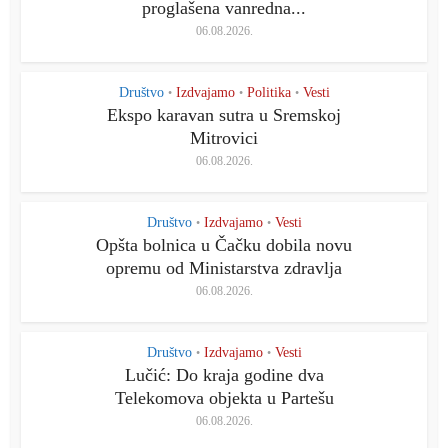
proglašena vanredna...
06.08.2026.
Društvo
Izdvajamo
Politika
Vesti
•
•
•
Ekspo karavan sutra u Sremskoj
Mitrovici
06.08.2026.
Društvo
Izdvajamo
Vesti
•
•
Opšta bolnica u Čačku dobila novu
opremu od Ministarstva zdravlja
06.08.2026.
Društvo
Izdvajamo
Vesti
•
•
Lučić: Do kraja godine dva
Telekomova objekta u Partešu
06.08.2026.