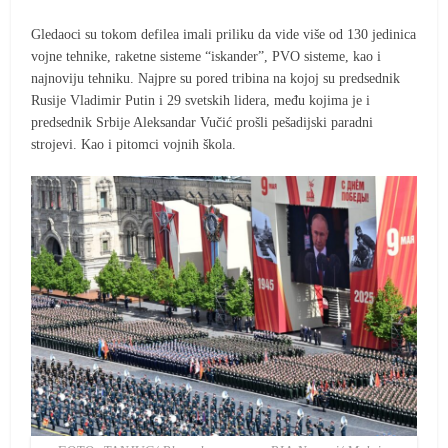
Gledaoci su tokom defilea imali priliku da vide više od 130 jedinica
vojne tehnike, raketne sisteme “iskander”, PVO sisteme, kao i
najnoviju tehniku. Najpre su pored tribina na kojoj su predsednik
Rusije Vladimir Putin i 29 svetskih lidera, među kojima je i
predsednik Srbije Aleksandar Vučić prošli pešadijski paradni
strojevi. Kao i pitomci vojnih škola.