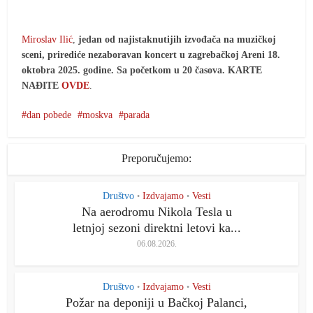
Miroslav Ilić
,
jedan od najistaknutijih izvođača na muzičkoj
sceni, prirediće nezaboravan koncert u zagrebačkoj Areni 18.
oktobra 2025. godine. Sa početkom u 20 časova.
KARTE
NAĐITE
OVDE
.
dan pobede
moskva
parada
Preporučujemo:
Društvo
Izdvajamo
Vesti
•
•
Na aerodromu Nikola Tesla u
letnjoj sezoni direktni letovi ka...
06.08.2026.
Društvo
Izdvajamo
Vesti
•
•
Požar na deponiji u Bačkoj Palanci,