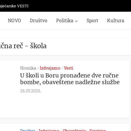
aječarske VESTI
NOVO
Društvo
Politika
Sport
Kultura
učna reč - škola
Hronika
Izdvajamo
Vesti
•
•
U školi u Boru pronađene dve ručne
bombe, obaveštene nadležne službe
26.05.2026.
Društvo
Izdvajamo
Obaveštenje
Servisne