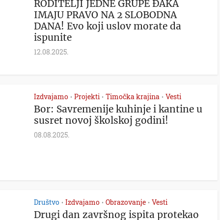
RODITELJI JEDNE GRUPE ĐAKA
IMAJU PRAVO NA 2 SLOBODNA
DANA! Evo koji uslov morate da
ispunite
12.08.2025.
Izdvajamo
Projekti
Timočka krajina
Vesti
•
•
•
Bor: Savremenije kuhinje i kantine u
susret novoj školskoj godini!
08.08.2025.
Društvo
Izdvajamo
Obrazovanje
Vesti
•
•
•
Drugi dan završnog ispita protekao