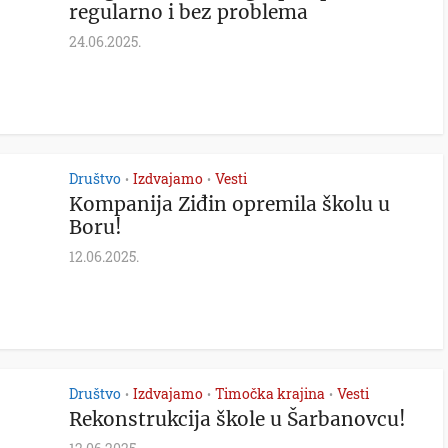
regularno i bez problema
24.06.2025.
Društvo
Izdvajamo
Vesti
•
•
Kompanija Ziđin opremila školu u
Boru!
12.06.2025.
Društvo
Izdvajamo
Timočka krajina
Vesti
•
•
•
Rekonstrukcija škole u Šarbanovcu!