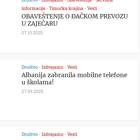
•
•
•
informacije
Timočka krajina
Vesti
•
•
OBAVEŠTENJE O ĐAČKOM PREVOZU
U ZAJEČARU
07.10.2025.
Društvo
Izdvajamo
Vesti
•
•
Albanija zabranila mobilne telefone
u školama!
27.09.2025.
Društvo
Izdvajamo
Vesti
•
•