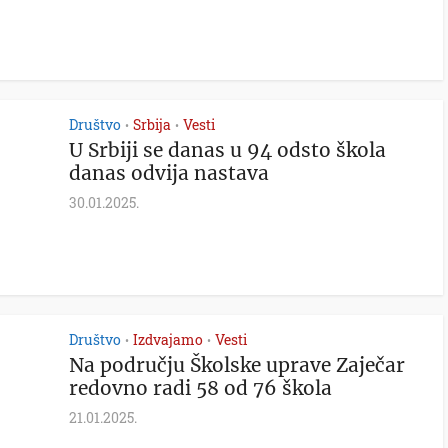
Društvo
Srbija
Vesti
•
•
U Srbiji se danas u 94 odsto škola
danas odvija nastava
30.01.2025.
Društvo
Izdvajamo
Vesti
•
•
Na području Školske uprave Zaječar
redovno radi 58 od 76 škola
21.01.2025.