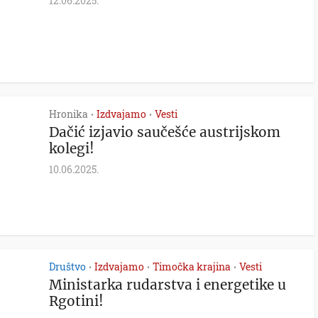
12.06.2025.
Hronika
Izdvajamo
Vesti
•
•
Dačić izjavio saučešće austrijskom
kolegi!
10.06.2025.
Društvo
Izdvajamo
Timočka krajina
Vesti
•
•
•
Ministarka rudarstva i energetike u
Rgotini!