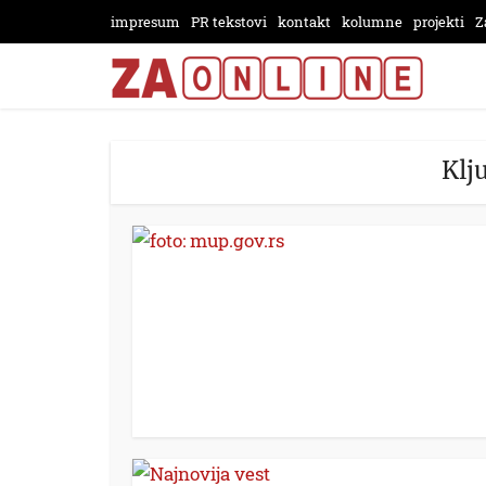
impresum
PR tekstovi
kontakt
kolumne
projekti
Z
Klj