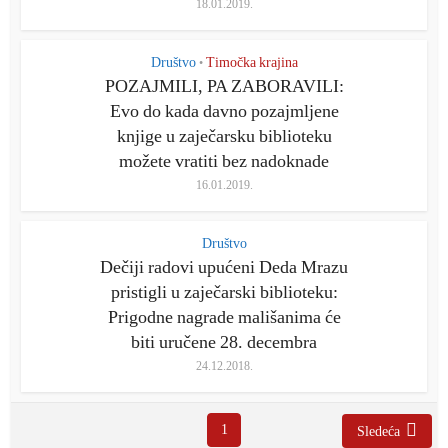
18.01.2019.
Društvo
Timočka krajina
•
POZAJMILI, PA ZABORAVILI:
Evo do kada davno pozajmljene
knjige u zaječarsku biblioteku
možete vratiti bez nadoknade
16.01.2019.
Društvo
Dečiji radovi upućeni Deda Mrazu
pristigli u zaječarski biblioteku:
Prigodne nagrade mališanima će
biti uručene 28. decembra
24.12.2018.
1
Sledeća