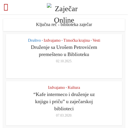
Ključna reč - biblioteka zaječar
Društvo
Izdvajamo
Timočka krajina
Vesti
•
•
•
Druženje sa Urošem Petrovićem
premešteno u Biblioteku
02.10.2025.
Izdvajamo
Kultura
•
“Kafe intermeco i druženje uz
knjigu i priču” u zaječarskoj
biblioteci
07.03.2020.