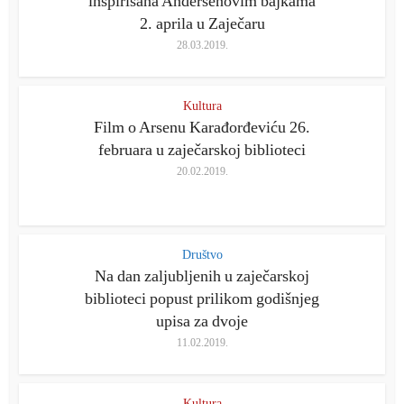
inspirisana Andersenovim bajkama
2. aprila u Zaječaru
28.03.2019.
Kultura
Film o Arsenu Karađorđeviću 26.
februara u zaječarskoj biblioteci
20.02.2019.
Društvo
Na dan zaljubljenih u zaječarskoj
biblioteci popust prilikom godišnjeg
upisa za dvoje
11.02.2019.
Kultura