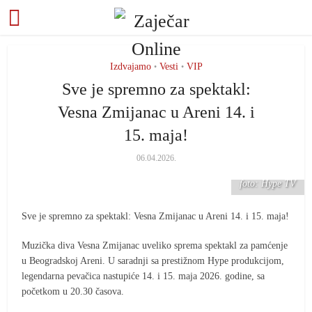
Izdvajamo
Vesti
VIP
•
•
Sve je spremno za spektakl:
Vesna Zmijanac u Areni 14. i
15. maja!
06.04.2026.
foto: Hype TV
Sve je spremno za spektakl: Vesna Zmijanac u Areni 14. i 15. maja!
Muzička diva Vesna Zmijanac uveliko sprema spektakl za pamćenje
u Beogradskoj Areni. U saradnji sa prestižnom Hype produkcijom,
legendarna pevačica nastupiće 14. i 15. maja 2026. godine, sa
početkom u 20.30 časova.