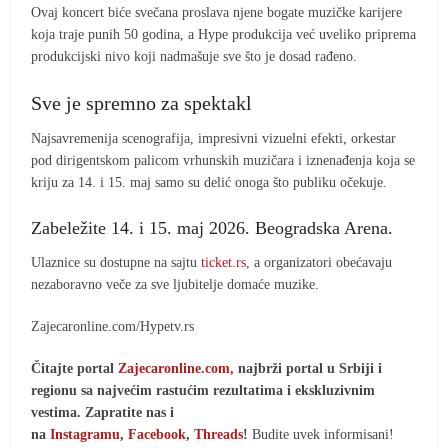
Ovaj koncert biće svečana proslava njene bogate muzičke karijere
koja traje punih 50 godina, a Hype produkcija već uveliko priprema
produkcijski nivo koji nadmašuje sve što je dosad rađeno.
Sve je spremno za spektakl
Najsavremenija scenografija, impresivni vizuelni efekti, orkestar
pod dirigentskom palicom vrhunskih muzičara i iznenađenja koja se
kriju za 14. i 15. maj samo su delić onoga što publiku očekuje.
Zabeležite 14. i 15. maj 2026. Beogradska Arena.
Ulaznice su dostupne na sajtu
ticket.rs
, a organizatori obećavaju
nezaboravno veče za sve ljubitelje domaće muzike.
Zajecaronline.com/Hypetv.rs
Čitajte portal
Zajecaronline.com,
najbrži portal u Srbiji i
regionu sa najvećim rastućim rezultatima i ekskluzivnim
vestima. Zapratite nas i
na
Instagramu
,
Facebook
,
Threads
!
Budite uvek informisani!