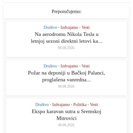
Preporučujemo:
Društvo
Izdvajamo
Vesti
•
•
Na aerodromu Nikola Tesla u
letnjoj sezoni direktni letovi ka...
06.08.2026.
Društvo
Izdvajamo
Vesti
•
•
Požar na deponiji u Bačkoj Palanci,
proglašena vanredna...
06.08.2026.
Društvo
Izdvajamo
Politika
Vesti
•
•
•
Ekspo karavan sutra u Sremskoj
Mitrovici
06.08.2026.