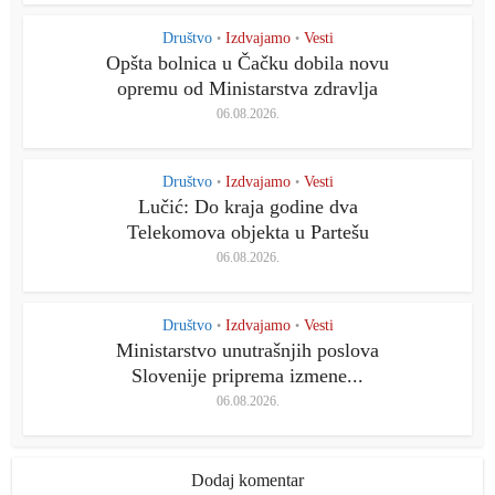
Društvo
Izdvajamo
Vesti
•
•
Opšta bolnica u Čačku dobila novu
opremu od Ministarstva zdravlja
06.08.2026.
Društvo
Izdvajamo
Vesti
•
•
Lučić: Do kraja godine dva
Telekomova objekta u Partešu
06.08.2026.
Društvo
Izdvajamo
Vesti
•
•
Ministarstvo unutrašnjih poslova
Slovenije priprema izmene...
06.08.2026.
Dodaj komentar