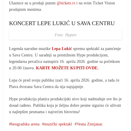
Ulaznice su u prodaji putem
@tickets.rs
i na svim Ticket Vision
prodajnim mestima.
KONCERT LEPE LUKIĆ U SAVA CENTRU
Foto: Hypetv
Legenda narodne muzike
Lepa Lukić
sprema spektakl za pamćenje
u Sava Centru. U saradnji sa prestižnom Hype produkcijom,
legendarna pevačica nastupiće 16. aprila 2026. godine sa početkom
u 20.00 časova.
KARTE MOŽETE KUPITI OVDE.
Lepa će pred svoju publiku izaći 16. aprila 2026. godine, a tada će
Plava dvorana Sava Centra da sija najsjajnije.
Hype produkcija planira produkcijski nivo koji nadmašuje sve što je
dosad rađeno. Publika koja je željna dobre pesme sigurno će uživati
u najlepšim pesmama i najvećim hitovima!
beogradska arena
muzički spektakl
Vesna Zmijanac