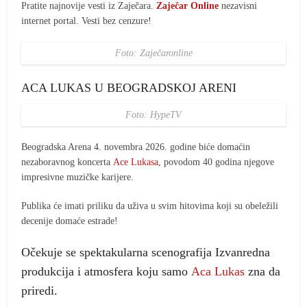
Pratite najnovije vesti iz Zaječara.
Zaječar Online
nezavisni
internet portal. Vesti bez cenzure!
Foto: Zaječaronline
ACA LUKAS U BEOGRADSKOJ ARENI
Foto: HypeTV
Beogradska Arena 4. novembra 2026. godine biće domaćin
nezaboravnog koncerta
Ace Lukasa
, povodom 40 godina njegove
impresivne muzičke karijere.
Publika će imati priliku da uživa u svim hitovima koji su obeležili
decenije domaće estrade!
Očekuje se spektakularna scenografija Izvanredna
produkcija i atmosfera koju samo
Aca Lukas
zna da
priredi.