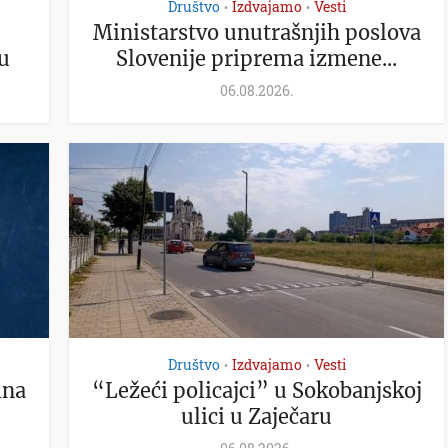
Društvo
Izdvajamo
Vesti
•
•
Ministarstvo unutrašnjih poslova
u
Slovenije priprema izmene...
06.08.2026.
Društvo
Izdvajamo
Vesti
•
•
ina
“Ležeći policajci” u Sokobanjskoj
ulici u Zaječaru