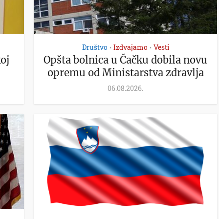
Društvo
Izdvajamo
Vesti
•
•
oj
Opšta bolnica u Čačku dobila novu
opremu od Ministarstva zdravlja
06.08.2026.