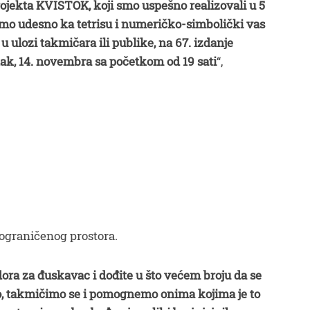
ojekta KVISTOK, koji smo uspešno realizovali u 5
emo udesno ka tetrisu i numeričko-simbolički vas
 ulozi takmičara ili publike, na 67. izdanje
rtak, 14. novembra sa početkom od 19 sati
“,
 ograničenog prostora.
dora za đuskavac i dođite u što većem broju da se
, takmičimo se i pomognemo onima kojima je to