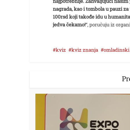
najpotrebnije. Zahvaljujući našim 
nagrada, kao i tombola u pauzi z
100rsd koji takođe idu u humanita
jedva čekamo!
“, poručuju iz organ
kviz
kviz znanja
omladinski 
Pr