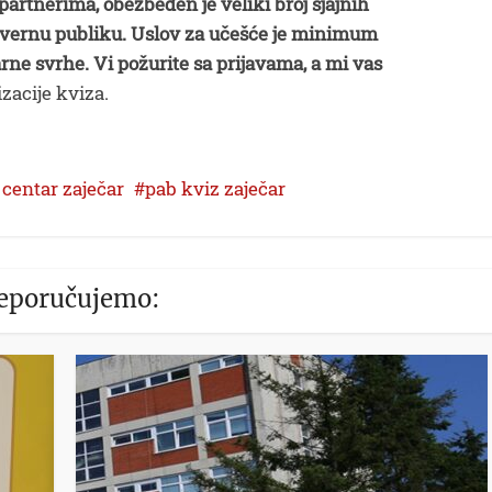
partnerima, obezbeđen je veliki broj sjajnih
a vernu publiku. Uslov za učešće je minimum
rne svrhe. Vi požurite sa prijavama, a mi vas
izacije kviza.
centar zaječar
pab kviz zaječar
eporučujemo: