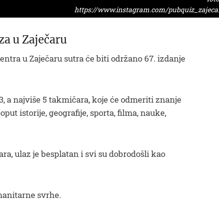
https://www.instagram.com/pubquiz_zajecar
za u Zaječaru
tra u Zaječaru sutra će biti održano 67. izdanje
, a najviše 5 takmičara, koje će odmeriti znanje
oput istorije, geografije, sporta, filma, nauke,
ara, ulaz je besplatan i svi su dobrodošli kao
manitarne svrhe.