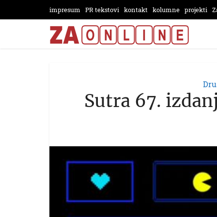
impresum
PR tekstovi
kontakt
kolumne
projekti
Z
Dru
Sutra 67. izdan