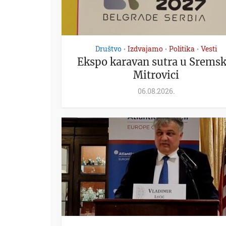
Društvo
Izdvajamo
Politika
Vesti
•
•
•
Ekspo karavan sutra u Sremsk
Mitrovici
06.08.2026.