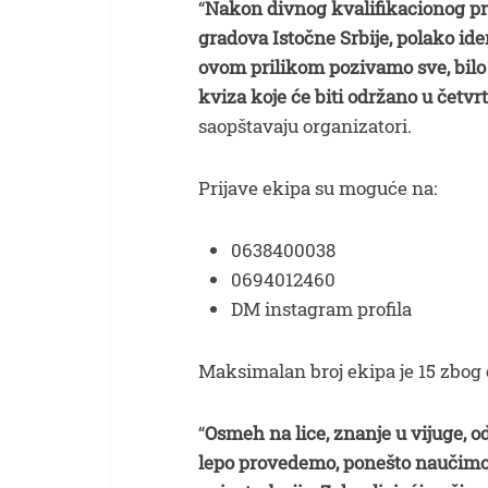
“
Nakon divnog kvalifikacionog pr
gradova Istočne Srbije, polako id
ovom prilikom pozivamo sve, bilo u
kviza koje će biti održano u četv
saopštavaju organizatori.
Prijave ekipa su moguće na:
0638400038
0694012460
DM instagram profila
Maksimalan broj ekipa je 15 zbog
“
Osmeh na lice, znanje u vijuge, o
lepo provedemo, ponešto naučimo