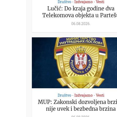
Društvo
Izdvajamo
Vesti
•
•
Lučić: Do kraja godine dva
Telekomova objekta u Parteš
06.08.2026.
Društvo
Izdvajamo
Vesti
•
•
MUP: Zakonski dozvoljena brz
nije uvek i bezbedna brzina