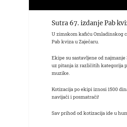
Sutra 67. izdanje Pab kvi
U zimskom kafiću Omladinskog cen
Pab kviza u Zaječaru.
Ekipe su sastavljene od najmanje 3
uz pitanja iz različitih kategorija p
muzike.
Kotizacija po ekipi iznosi 1500 din
navijači i posmatrači!
Sav prihod od kotizacija ide u hu