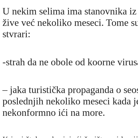
U nekim selima ima stanovnika iz
žive već nekoliko meseci. Tome su
stvrari:
-strah da ne obole od koorne virus
– jaka turistička propaganda o se
poslednjih nekoliko meseci kada j
nekonformno ići na more.