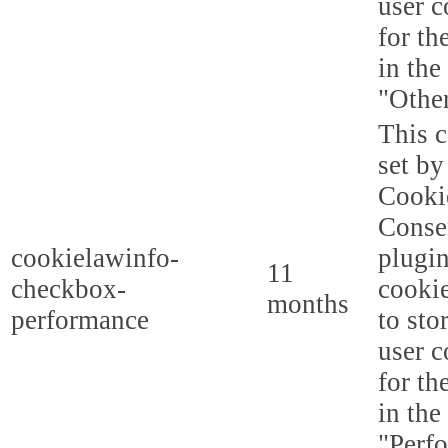
user c
for th
in the
"Other
This c
set b
Cooki
Conse
cookielawinfo-
plugi
11
checkbox-
cookie
months
performance
to sto
user c
for th
in the
"Perf