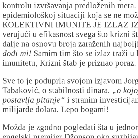
kontrolu izvršavanja predloženih mera.
epidemiološkoj situaciji koja se ne mož
КOLEКTIVNI IMUNITE JE IZLAZ IZ
verujući u efikasnost svega što krizni št
dalje na osnovu broja zaraženih najbolj
dođi mi!
Samim tim što se izlaz traži u
imunitetu, Кrizni štab je priznao poraz.
Sve to je poduprla svojom izjavom Jor
Tabaković, o stabilnosti dinara,
„o kojo
postavlja pitanje“
i stranim investicij
milijarde dolara. Lepo bogami!
Možda je zgodno pogledati šta u jedn
engelski premijer Džonson oko suzbija