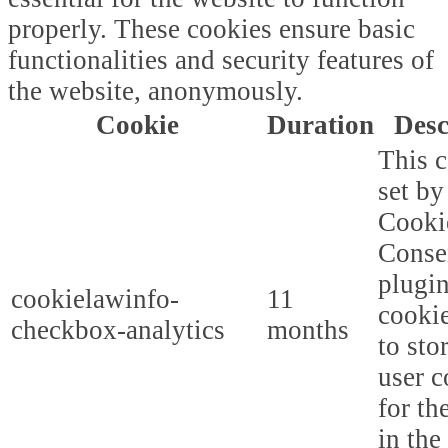
properly. These cookies ensure basic
functionalities and security features of
the website, anonymously.
Cookie
Duration
Desc
This c
set b
Cooki
Conse
plugi
cookielawinfo-
11
cookie
checkbox-analytics
months
to sto
user c
for th
in the