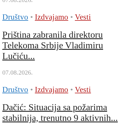
Društvo
•
Izdvajamo
•
Vesti
Priština zabranila direktoru
Telekoma Srbije Vladimiru
Lučiću...
07.08.2026.
Društvo
•
Izdvajamo
•
Vesti
Dačić: Situacija sa požarima
stabilnija, trenutno 9 aktivnih...