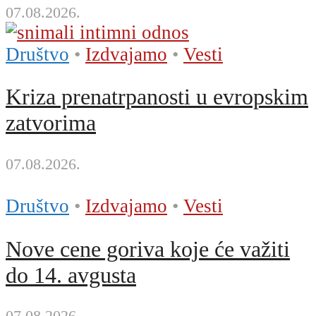
07.08.2026.
Društvo
•
Izdvajamo
•
Vesti
Kriza prenatrpanosti u evropskim
zatvorima
07.08.2026.
Društvo
•
Izdvajamo
•
Vesti
Nove cene goriva koje će važiti
do 14. avgusta
07.08.2026.