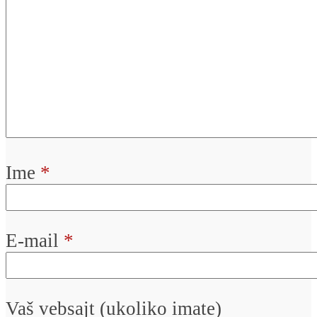
Ime
*
E-mail
*
Vaš vebsajt (ukoliko imate)