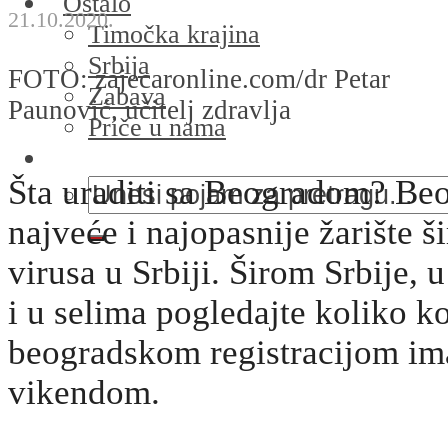
Ostalo
21.10.2020.
Timočka krajina
Srbija
FOTO: zajecaronline.com/dr Petar
Zabava
Paunović, učitelj zdravlja
Priče u nama
Šta uraditi sa Beogradom? Beo
najveće i najopasnije žarište š
virusa u Srbiji. Širom Srbije,
i u selima pogledajte koliko ko
beogradskom registracijom im
vikendom.