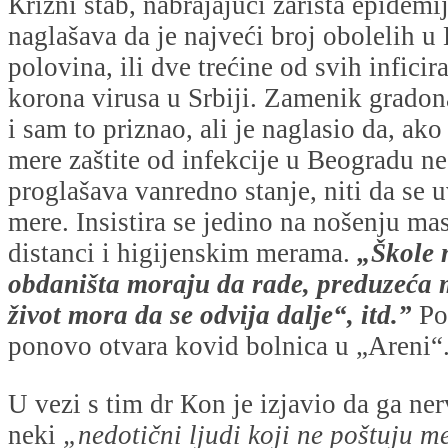
Кrizni štab, nabrajajući žarišta epidemij
naglašava da je najveći broj obolelih u
polovina, ili dve trećine od svih inficir
korona virusa u Srbiji. Zamenik grado
i sam to priznao, ali je naglasio da, ak
mere zaštite od infekcije u Beogradu n
proglašava vanredno stanje, niti da se 
mere. Insistira se jedino na nošenju ma
distanci i higijenskim merama.
„Škole 
obdaništa moraju da rade, preduzeća 
život mora da se odvija dalje“, itd.”
Po
ponovo otvara kovid bolnica u „Areni“
U vezi s tim dr Кon je izjavio da ga ner
neki
„nedotični ljudi koji ne poštuju m