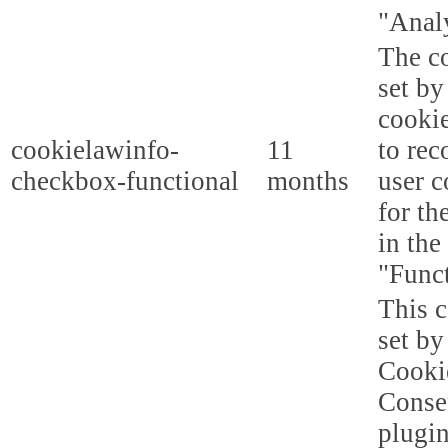
"Analy
The co
set b
cooki
cookielawinfo-
11
to rec
checkbox-functional
months
user c
for th
in the
"Funct
This c
set b
Cooki
Conse
plugi