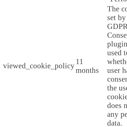
The co
set by
GDPR
Conse
plugin
used t
11
whethe
viewed_cookie_policy
months
user h
consen
the us
cookie
does n
any p
data.