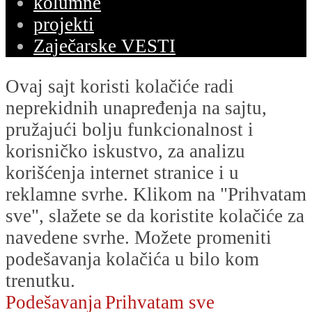
kolumne
projekti
Zaječarske VESTI
Ovaj sajt koristi kolačiće radi
neprekidnih unapređenja na sajtu,
pružajući bolju funkcionalnost i
korisničko iskustvo, za analizu
korišćenja internet stranice i u
reklamne svrhe. Klikom na "Prihvatam
sve", slažete se da koristite kolačiće za
navedene svrhe. Možete promeniti
podešavanja kolačića u bilo kom
trenutku.
Podešavanja
Prihvatam sve