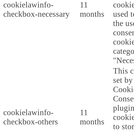
cookielawinfo-
11
cookie
checkbox-necessary
months
used t
the us
consen
cookie
categ
"Nece
This c
set b
Cooki
Conse
plugi
cookielawinfo-
11
cookie
checkbox-others
months
to sto