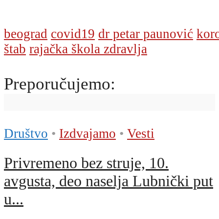
beograd
covid19
dr petar paunović
kor
štab
rajačka škola zdravlja
Preporučujemo:
Društvo
•
Izdvajamo
•
Vesti
Privremeno bez struje, 10.
avgusta, deo naselja Lubnički put
u...