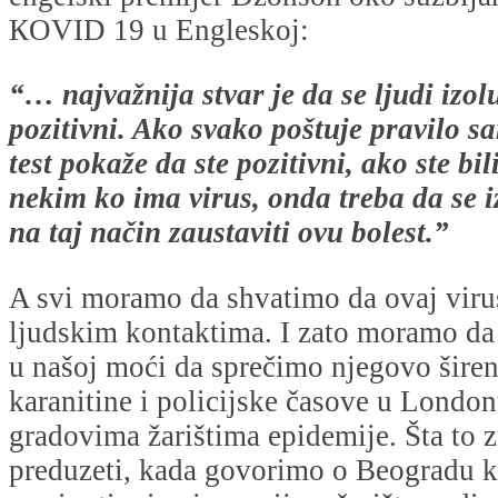
КOVID 19 u Engleskoj:
“… najvažnija stvar je da se ljudi izol
pozitivni. Ako svako poštuje pravilo s
test pokaže da ste pozitivni, ako ste bi
nekim ko ima virus, onda treba da se i
na taj način zaustaviti ovu bolest.”
A svi moramo da shvatimo da ovaj viru
ljudskim kontaktima. I zato moramo da 
u našoj moći da sprečimo njegovo širen
karanitine i policijske časove u Londo
gradovima žarištima epidemije. Šta to zn
preduzeti, kada govorimo o Beogradu 