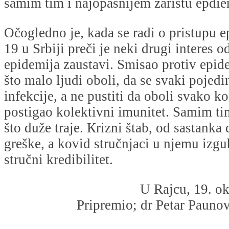
samim tim i najopasnijem žarištu epdiem
Očogledno je, kada se radi o pristupu
19 u Srbiji preči je neki drugi interes 
epidemija zaustavi. Smisao protiv epid
što malo ljudi oboli, da se svaki pojedin
infekcije, a ne pustiti da oboli svako ko
postigao kolektivni imunitet. Samim ti
što duže traje. Кrizni štab, od sastanka
greške, a kovid stručnjaci u njemu izgub
stručni kredibilitet.
U Rajcu, 19. o
Pripremio; dr Petar Paunovi