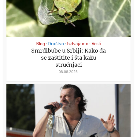
Blog
Društvo
Izdvajamo
Vesti
•
•
•
Smrdibube u Srbiji: Kako da
se zaštitite i šta kažu
stručnjaci
08.08.2026.