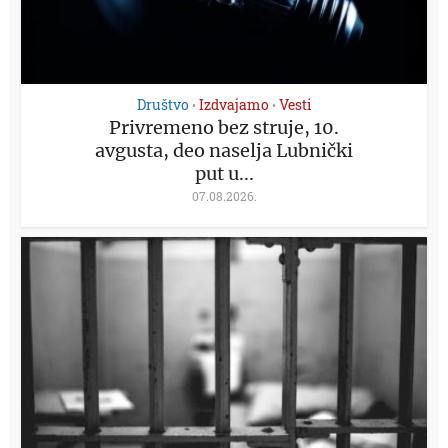
Društvo
Izdvajamo
Vesti
•
•
Privremeno bez struje, 10.
avgusta, deo naselja Lubnički
put u...
07.08.2026.