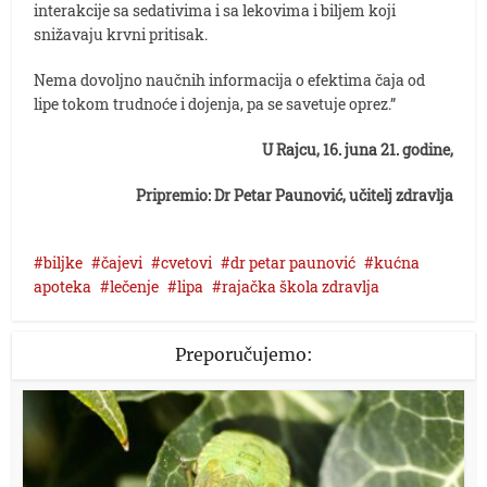
interakcije sa sedativima i sa lekovima i biljem koji
snižavaju krvni pritisak.
Nema dovoljno naučnih informacija o efektima čaja od
lipe tokom trudnoće i dojenja, pa se savetuje oprez.”
U Rajcu, 16. juna 21. godine,
Pripremio: Dr Petar Paunović, učitelj zdravlja
biljke
čajevi
cvetovi
dr petar paunović
kućna
apoteka
lečenje
lipa
rajačka škola zdravlja
Preporučujemo: