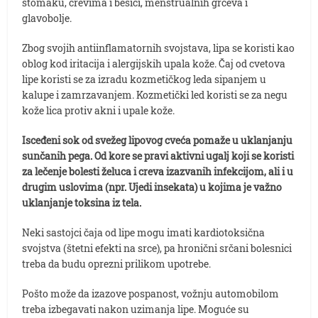
stomaku, crevima i bešici, menstrualnih grčeva i
glavobolje.
Zbog svojih antiinflamatornih svojstava, lipa se koristi kao
oblog kod iritacija i alergijskih upala kože. Čaj od cvetova
lipe koristi se za izradu kozmetičkog leda sipanjem u
kalupe i zamrzavanjem. Kozmetički led koristi se za negu
kože lica protiv akni i upale kože.
Isceđeni sok od svežeg lipovog cveća pomaže u uklanjanju
sunčanih pega.
Od kore se pravi aktivni ugalj koji se koristi
za lečenje bolesti želuca i creva izazvanih infekcijom, ali i u
drugim uslovima (npr. Ujedi insekata) u kojima je važno
uklanjanje toksina iz tela.
Neki sastojci čaja od lipe mogu imati kardiotoksična
svojstva (štetni efekti na srce), pa hronični srčani bolesnici
treba da budu oprezni prilikom upotrebe.
Pošto može da izazove pospanost, vožnju automobilom
treba izbegavati nakon uzimanja lipe. Moguće su