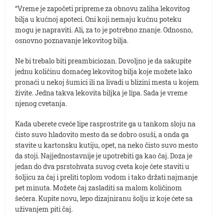
“Vreme je započeti pripreme za obnovu zaliha lekovitog
bilja u kućnoj apoteci. Oni koji nemaju kućnu poteku
mogu je napraviti. Ali, za to je potrebno znanje. Odnosno,
osnovno poznavanje lekovitog bilja.
Ne bi trebalo biti preambiciozan. Dovoljno je da sakupite
jednu količinu domaćeg lekovitog bilja koje možete lako
pronaći u nekoj šumici ili na livadi u blizini mesta u kojem
živite. Jedna takva lekovita biljka je lipa. Sada je vreme
njenog cvetanja.
Kada uberete cveće lipe rasprostrite ga u tankom sloju na
čisto suvo hladovito mesto da se dobro osuši, a onda ga
stavite u kartonsku kutiju, opet, na neko čisto suvo mesto
da stoji. Najjednostavnije je upotrebiti ga kao čaj. Doza je
jedan do dva psrstohvata suvog cveta koje ćete staviti u
šoljicu za čaj i preliti toplom vodom i tako držati najmanje
pet minuta. Možete čaj zasladiti sa malom količinom
šećera. Kupite novu, lepo dizajniranu šolju iz koje ćete sa
uživanjem piti čaj.