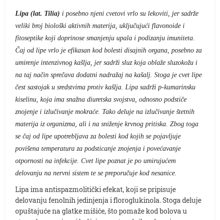
Lipa (lat. Tilia)
i posebno njeni cvetovi vrlo su lekoviti, jer sadrže
veliki broj biološki aktivnih materija, uključujući flavonoide i
fitoseptike koji doprinose smanjenju upala i podizanju imuniteta.
Čaj od lipe vrlo je efikasan kod bolesti disajnih organa, posebno za
umirenje intenzivnog kašlja, jer sadrži sluz koja oblaže sluzokožu i
na taj način sprečava dodatni nadražaj na kašalj. Stoga je cvet lipe
čest sastojak u sredstvima protiv kašlja. Lipa sadrži p-kumarinsku
kiselinu, koja ima snažna diuretska svojstva, odnosno podstiče
znojenje i izlučivanje mokraće. Tako deluje na izlučivanje štetnih
materija iz organizma, ali i na sniženje krvnog pritiska. Zbog toga
se čaj od lipe upotrebljava za bolesti kod kojih se pojavljuje
povišena temperatura za podsticanje znojenja i povećavanje
otpornosti na infekcije. Cvet lipe poznat je po umirujućem
delovanju na nervni sistem te se preporučuje kod nesanice.
Lipa ima antispazmolitički efekat, koji se pripisuje
delovanju fenolnih jedinjenja i floroglukinola. Stoga deluje
opuštajuće na glatke mišiće, što pomaže kod bolova u