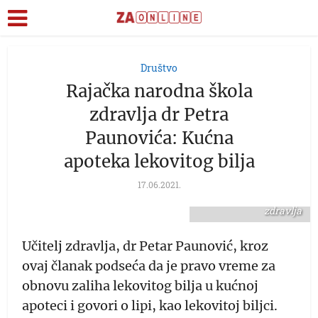
Društvo
Rajačka narodna škola
zdravlja dr Petra
Paunovića: Kućna
apoteka lekovitog bilja
FOTO:
zajecaronline.com/dr
17.06.2021.
Petar Paunović, učitelj
zdravlja
Učitelj zdravlja, dr Petar Paunović, kroz
ovaj članak podseća da je pravo vreme za
obnovu zaliha lekovitog bilja u kućnoj
apoteci i govori o lipi, kao lekovitoj biljci.