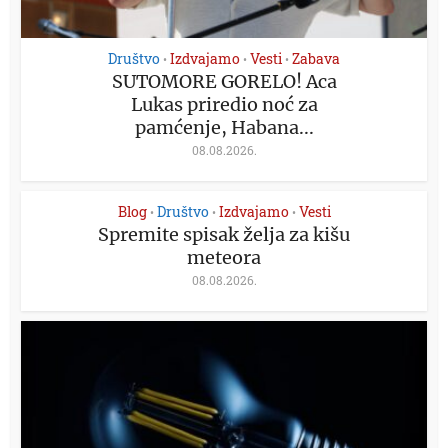
Društvo
Izdvajamo
Vesti
Zabava
•
•
•
SUTOMORE GORELO! Aca
Lukas priredio noć za
pamćenje, Habana...
08.08.2026.
Blog
Društvo
Izdvajamo
Vesti
•
•
•
Spremite spisak želja za kišu
meteora
08.08.2026.