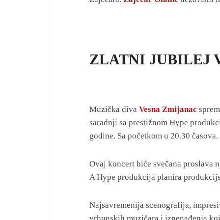
ZLATNI JUBILEJ
Muzička diva
Vesna Zmijanac
sprema
saradnji sa prestižnom Hype produkc
godine. Sa početkom u 20.30 časova.
Ovaj koncert biće svečana proslava nje
A Hype produkcija planira produkcijs
Najsavremenija scenografija, impresi
vrhunskih muzičara i iznenađenja koja