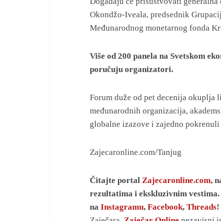
Događaju će prisustvovati generalna 
Okondžo-Iveala, predsednik Grupacij
Međunarodnog monetarnog fonda Kris
Više od 200 panela na Svetskom eko
poručuju organizatori.
Forum duže od pet decenija okuplja li
međunarodnih organizacija, akademsk
globalne izazove i zajedno pokrenuli
Zajecaronline.com/Tanjug
Čitajte portal
Zajecaronline.com,
na
rezultatima i ekskluzivnim vestima. 
na
Instagramu
,
Facebook
,
Threads
Zaječara.
Zaječar Online
nezavisni i