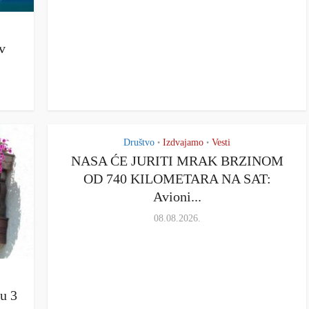
v
Društvo
Izdvajamo
Vesti
•
•
NASA ĆE JURITI MRAK BRZINOM
OD 740 KILOMETARA NA SAT:
Avioni...
08.08.2026.
su 3