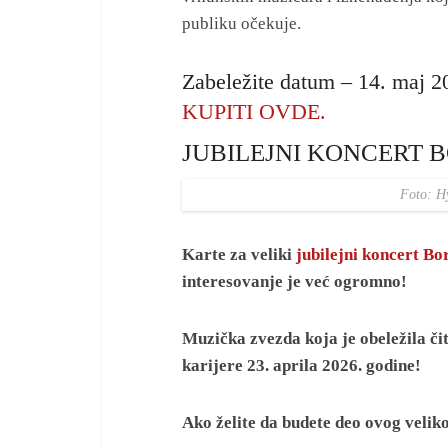
publiku očekuje.
Zabeležite datum – 14. maj 2
KUPITI OVDE.
JUBILEJNI KONCERT 
Foto: H
Karte za veliki
jubilejni koncert Bo
interesovanje je već ogromno!
Muzička zvezda koja je obeležila č
karijere 23. aprila 2026. godine!
Ako želite da budete deo ovog veliko