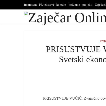
impresum
PR tekstovi
kontakt
kolumne
projekti
Zaječar
Izd
PRISUSTVUJE VU
Svetski ekon
PRISUSTVUJE VUČIĆ: Zvanično otvo