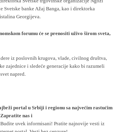
direktorka Svetske trgovinske organizacije Ngozi
e Svetske banke Ažaj Banga, kao i direktorka
talina Georgijeva.
nomskom forumu će se prenositi uživo širom sveta,
dere iz poslovnih krugova, vlade, civilnog društva,
e zajednice i sledeće generacije kako bi razumeli
 svet napred.
jbrži portal u Srbiji i regionu sa najvećim rastućim
Zapratite nas i
!
Budite uvek informisani! Pratite najnovije vesti iz
nternet portal. Vesti bez cenzure!