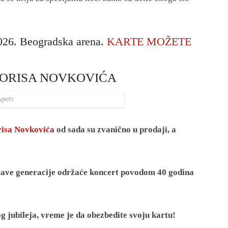
026. Beogradska arena.
KARTE MOŽETE
BORISA NOVKOVIĆA
ypetv
risa Novkovića
od sada su zvanično u prodaji, a
itave generacije održaće koncert povodom 40 godina
g jubileja, vreme je da obezbedite svoju kartu!