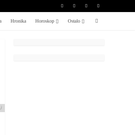
a
Hronika
Horoskop
Ostalo
m
)