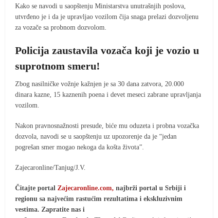
Kako se navodi u saopštenju Ministarstva unutrašnjih poslova,
utvrđeno je i da je upravljao vozilom čija snaga prelazi dozvoljenu
za vozače sa probnom dozvolom.
Policija zaustavila vozača koji je vozio u
suprotnom smeru!
Zbog nasilničke vožnje kažnjen je sa 30 dana zatvora, 20.000
dinara kazne, 15 kaznenih poena i devet meseci zabrane upravljanja
vozilom.
Nakon pravnosnažnosti presude, biće mu oduzeta i probna vozačka
dozvola, navodi se u saopštenju uz upozorenje da je “jedan
pogrešan smer mogao nekoga da košta života”.
Zajecaronline/Tanjug/J.V.
Čitajte portal
Zajecaronline.com,
najbrži portal u Srbiji i
regionu sa najvećim rastućim rezultatima i ekskluzivnim
vestima. Zapratite nas i