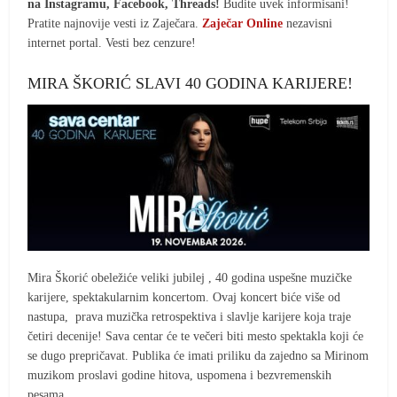
na Instagramu, Facebook, Threads!
Budite uvek informisani!
Pratite najnovije vesti iz Zaječara.
Zaječar Online
nezavisni
internet portal. Vesti bez cenzure!
MIRA ŠKORIĆ SLAVI 40 GODINA KARIJERE!
Mira Škorić obeležiće veliki jubilej , 40 godina uspešne muzičke
karijere, spektakularnim koncertom. Ovaj koncert biće više od
nastupa, prava muzička retrospektiva i slavlje karijere koja traje
četiri decenije! Sava centar će te večeri biti mesto spektakla koji će
se dugo prepričavat. Publika će imati priliku da zajedno sa Mirinom
muzikom proslavi godine hitova, uspomena i bezvremenskih
pesama