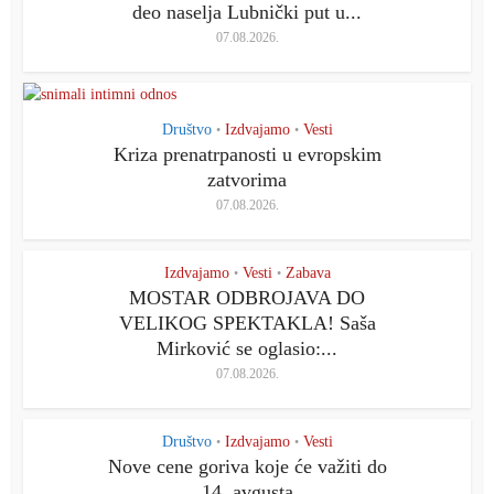
deo naselja Lubnički put u...
07.08.2026.
Društvo
Izdvajamo
Vesti
•
•
Kriza prenatrpanosti u evropskim
zatvorima
07.08.2026.
Izdvajamo
Vesti
Zabava
•
•
MOSTAR ODBROJAVA DO
VELIKOG SPEKTAKLA! Saša
Mirković se oglasio:...
07.08.2026.
Društvo
Izdvajamo
Vesti
•
•
Nove cene goriva koje će važiti do
14. avgusta