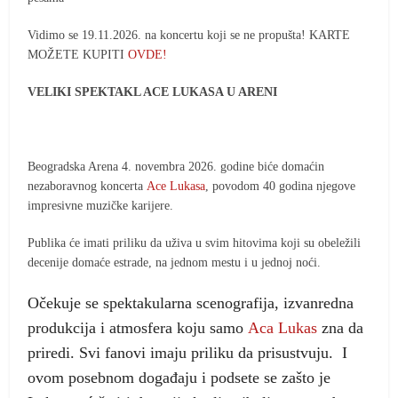
Vidimo se 19.11.2026. na koncertu koji se ne propušta! KARTE
MOŽETE KUPITI
OVDE!
VELIKI SPEKTAKL ACE LUKASA U ARENI
Beogradska Arena 4. novembra 2026. godine biće domaćin
nezaboravnog koncerta
Ace Lukasa
, povodom 40 godina njegove
impresivne muzičke karijere.
Publika će imati priliku da uživa u svim hitovima koji su obeležili
decenije domaće estrade, na jednom mestu i u jednoj noći.
Očekuje se spektakularna scenografija, izvanredna
produkcija i atmosfera koju samo
Aca Lukas
zna da
priredi. Svi fanovi imaju priliku da prisustvuju. I
ovom posebnom događaju i podsete se zašto je