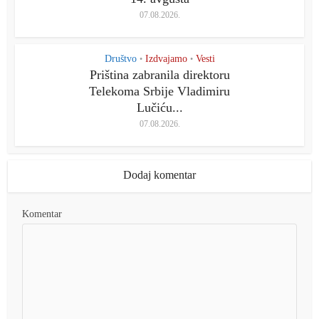
07.08.2026.
Društvo
Izdvajamo
Vesti
•
•
Priština zabranila direktoru
Telekoma Srbije Vladimiru
Lučiću...
07.08.2026.
Dodaj komentar
Komentar