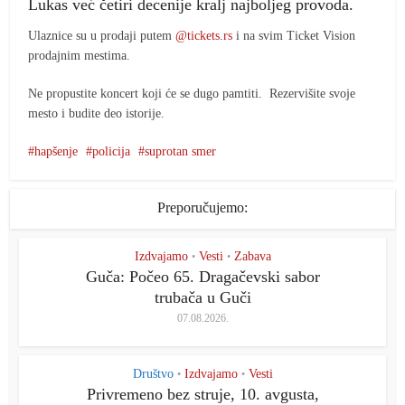
Lukas već četiri decenije kralj najboljeg provoda.
Ulaznice su u prodaji putem
@tickets.rs
i na svim Ticket Vision
prodajnim mestima.
Ne propustite koncert koji će se dugo pamtiti. Rezervišite svoje
mesto i budite deo istorije.
hapšenje
policija
suprotan smer
Preporučujemo:
Izdvajamo
Vesti
Zabava
•
•
Guča: Počeo 65. Dragačevski sabor
trubača u Guči
07.08.2026.
Društvo
Izdvajamo
Vesti
•
•
Privremeno bez struje, 10. avgusta,