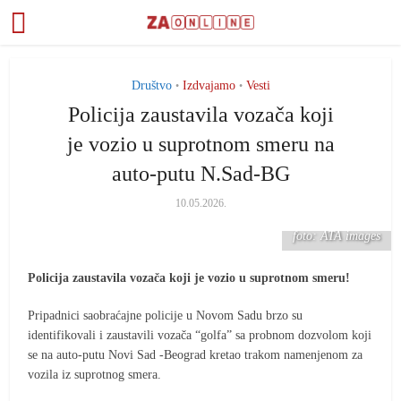
Društvo
Izdvajamo
Vesti
•
•
Policija zaustavila vozača koji
je vozio u suprotnom smeru na
auto-putu N.Sad-BG
10.05.2026.
foto: ATA images
Policija zaustavila vozača koji je vozio u suprotnom smeru!
Pripadnici saobraćajne policije u Novom Sadu brzo su
identifikovali i zaustavili vozača “golfa” sa probnom dozvolom koji
se na auto-putu Novi Sad -Beograd kretao trakom namenjenom za
vozila iz suprotnog smera.