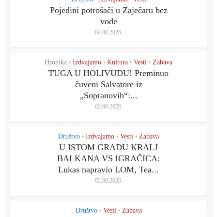
Pojedini potrošači u Zaječaru bez
vode
04.08.2026.
Hronika
Izdvajamo
Kultura
Vesti
Zabava
•
•
•
•
TUGA U HOLIVUDU! Preminuo
čuveni Salvatore iz
„Sopranovih“:...
02.08.2026.
Društvo
Izdvajamo
Vesti
Zabava
•
•
•
U ISTOM GRADU KRALJ
BALKANA VS IGRAČICA:
Lukas napravio LOM, Tea...
02.08.2026.
Društvo
Vesti
Zabava
•
•