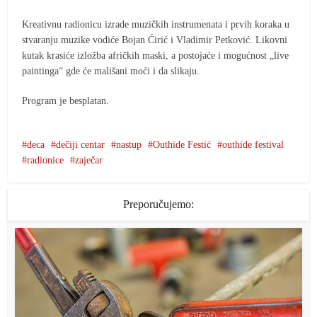
Kreativnu radionicu izrade muzičkih instrumenata i prvih koraka u
stvaranju muzike vodiće Bojan Ćirić i Vladimir Petković. Likovni
kutak krasiće izložba afričkih maski, a postojaće i mogućnost „live
paintinga“ gde će mališani moći i da slikaju.
Program je besplatan.
deca
dečiji centar
nastup
Outhide Festić
outhide festival
radionice
zaječar
Preporučujemo: