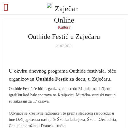
Kultura
Outhide Festić u Zaječaru
23.07.2019.
U okviru dnevnog programa Outhide festivala, biće
organizovan
Outhide Festić
za decu, u Zaječaru.
Outhide Festić će biti organizovan u sredu 24. jula, na dečijem
igralištu kod hale sportova na Kraljevici. Muzičko-sceniski nastupi
su zakazani za 17 časova.
Odvijaće se kreativne radionice i to prema sledećem rasporedu: u
ime Dečijeg Centra nastupiće Školica bubnjeva, Škola Džez baleta,
Genijalna družina i Dramski studio.