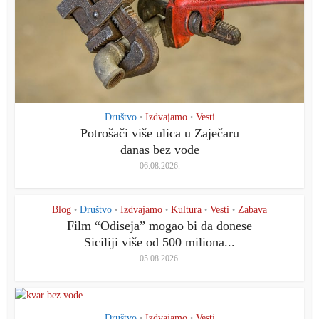
Društvo
Izdvajamo
Vesti
•
•
Potrošači više ulica u Zaječaru
danas bez vode
06.08.2026.
Blog
Društvo
Izdvajamo
Kultura
Vesti
Zabava
•
•
•
•
•
Film “Odiseja” mogao bi da donese
Siciliji više od 500 miliona...
05.08.2026.
Društvo
Izdvajamo
Vesti
•
•