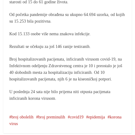
starosti od 15 do 61 godine života.
Od početka pandemije obrađena su ukupno 64.694 uzorka, od kojih
su 15.253 bila pozitivna.
Kod 15.133 osobe više nema znakova infekcije.
Rezultati se očekuju za još 146 ranije testiranih.
Broj hospitalizovanih pacijenata, inficiranih virusom covid-19, na
Infektivnom odeljenju Zdravstvenog centra je 10 i preostalo je još
40 slobodnih mesta za hospitalizaciju inficiranih. Od 10
hospitalizovanih pacijenata, njih 6 je na kiseoničkoj potpori.
U poslednja 24 sata nije bilo prijema niti otpusta pacijenata
inficiranih korona virusom.
broj obolelih
broj preminulih
covid19
epidemija
korona
virus