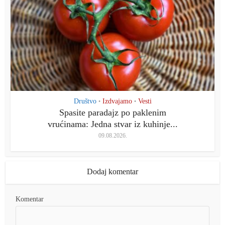
Društvo
Izdvajamo
Vesti
•
•
Spasite paradajz po paklenim
vrućinama: Jedna stvar iz kuhinje...
09.08.2026.
Dodaj komentar
Komentar