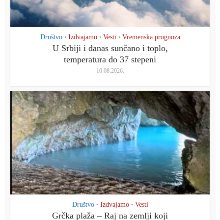
Društvo
Izdvajamo
Vesti
Vremenska prognoza
•
•
•
U Srbiji i danas sunčano i toplo,
temperatura do 37 stepeni
10.08.2026.
Društvo
Izdvajamo
Vesti
•
•
Grčka plaža – Raj na zemlji koji