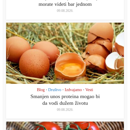
morate videti bar jednom
09.08.2026.
Blog
Društvo
Izdvajamo
Vesti
•
•
•
Smanjen unos proteina mogao bi
da vodi dužem životu
09.08.2026.