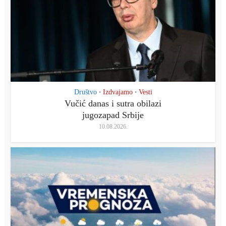
Društvo
Izdvajamo
Vesti
•
•
Vučić danas i sutra obilazi
jugozapad Srbije
10.08.2026.