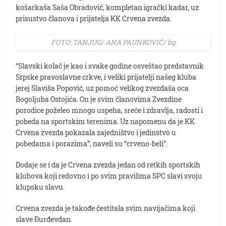
košarkaša Saša Obradović, kompletan igrački kadar, uz
prisustvo članova i prijatelja KK Crvena zvezda.
FOTO: TANJUG/ ANA PAUNKOVIĆ/ bg
“Slavski kolač je kao i svake godine osveštao predstavnik
Srpske pravoslavne crkve, i veliki prijatelji našeg kluba
jerej Slaviša Popović, uz pomoć velikog zvezdaša oca
Bogoljuba Ostojića. On je svim članovima Zvezdine
porodice poželeo mnogo uspeha, sreće i zdravlja, radosti i
pobeda na sportskim terenima. Uz napomenu da je KK
Crvena zvezda pokazala zajedništvo i jedinstvo u
pobedama i porazima”, naveli su “crveno-beli”.
Dodaje se i da je Crvena zvezda jedan od retkih sportskih
klubova koji redovno i po svim pravilima SPC slavi svoju
klupsku slavu.
Crvena zvezda je takođe čestitala svim navijačima koji
slave Đurđevdan.