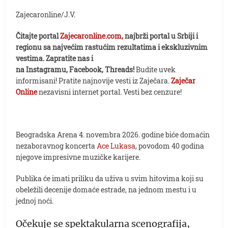
Zajecaronline/J.V.
Čitajte portal
Zajecaronline.com,
najbrži portal u Srbiji i
regionu sa najvećim rastućim rezultatima i ekskluzivnim
vestima. Zapratite nas i
na Instagramu, Facebook, Threads!
Budite uvek
informisani! Pratite najnovije vesti iz Zaječara.
Zaječar
Online
nezavisni internet portal. Vesti bez cenzure!
Beogradska Arena 4. novembra 2026. godine biće domaćin
nezaboravnog koncerta
Ace Lukasa
, povodom 40 godina
njegove impresivne muzičke karijere.
Publika će imati priliku da uživa u svim hitovima koji su
obeležili decenije domaće estrade, na jednom mestu i u
jednoj noći.
Očekuje se spektakularna scenografija,