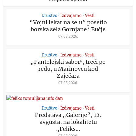
Društvo
Izdvajamo
Vesti
•
•
“Vojni lekar na selu” posetio
borska sela Gornjane i Bučje
07.08.2026.
Društvo
Izdvajamo
Vesti
•
•
„Pantelejski saborˮ, treći po
redu, u Marinovcu kod
Zaječara
07.08.2026.
Društvo
Izdvajamo
Vesti
•
•
Predstava „Galerije“, 12.
avgusta, na lokalitetu
„Feliks...
07.08.2026.