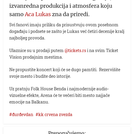
izvanredna produkcija i atmosfera koju
samo
Aca Lukas
zna da priredi.
Svi fanovi imaju priliku da prisustvuju ovom posebnom
događaju i podsete se zašto je Lukas već četiri decenije kralj
najboljeg provoda.
Ulaznice su u prodaji putem
@tickets.rs
i na svim Ticket
Vision prodajnim mestima.
Ne propustite koncert koji će se dugo pamtiti. Rezervišite
svoje mesto i budite deo istorije.
Uz pratnju Folk House Benda i najmodernije audio-
vizuelne efekte, Arena će te večeri biti mesto najjače
emocije na Balkanu.
đurđevdan
kk crvena zvezda
Preporučujemo: