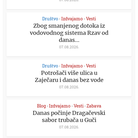
Društvo
Izdvajamo
Vesti
•
•
Zbog smanjenog dotoka iz
vodovodnog sistema Rzav od
danas...
07.08.2026.
Društvo
Izdvajamo
Vesti
•
•
Potrošači više ulica u
Zaječaru i danas bez vode
07.08.2026.
Blog
Izdvajamo
Vesti
Zabava
•
•
•
Danas počinje Dragačevski
sabor trubača u Guči
07.08.2026.