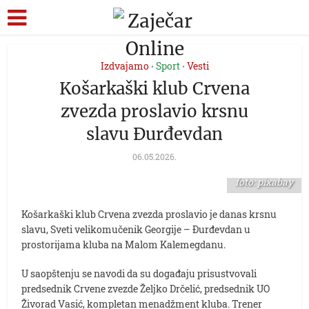
Izdvajamo
Sport
Vesti
•
•
Košarkaški klub Crvena
zvezda proslavio krsnu
slavu Đurđevdan
06.05.2026.
foto: pixabay
Košarkaški klub Crvena zvezda proslavio je danas krsnu
slavu, Sveti velikomučenik Georgije – Đurđevdan u
prostorijama kluba na Malom Kalemegdanu.
U saopštenju se navodi da su događaju prisustvovali
predsednik Crvene zvezde Željko Drčelić, predsednik UO
Živorad Vasić, kompletan menadžment kluba. Trener