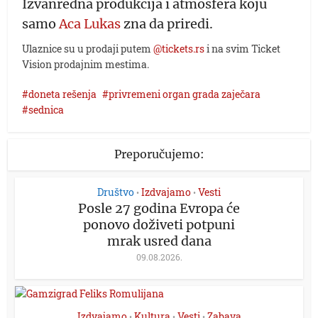
Izvanredna produkcija i atmosfera koju
samo
Aca Lukas
zna da priredi.
Ulaznice su u prodaji putem
@tickets.rs
i na svim Ticket
Vision prodajnim mestima.
doneta rešenja
privremeni organ grada zaječara
sednica
Preporučujemo:
Društvo
Izdvajamo
Vesti
•
•
Posle 27 godina Evropa će
ponovo doživeti potpuni
mrak usred dana
09.08.2026.
Izdvajamo
Kultura
Vesti
Zabava
•
•
•