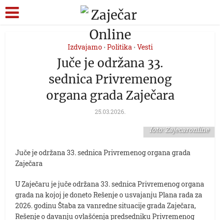
Izdvajamo
Politika
Vesti
•
•
Juče je održana 33.
sednica Privremenog
organa grada Zaječara
25.03.2026.
foto: Zajecaronline
Juče je održana 33. sednica Privremenog organa grada
Zaječara
U Zaječaru je juče održana 33. sednica Privremenog organa
grada na kojoj je doneto Rešenje o usvajanju Plana rada za
2026. godinu Štaba za vanredne situacije grada Zaječara,
Rešenje o davanju ovlašćenja predsedniku Privremenog