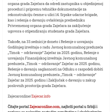
organa grada Zaječara da odredi zastupnika u objedinjenoj
proceduri i pripremu tehničke dokumentacije za
rekonstrukciju česme u ulici 14. Srpske udarne brigade,
kao i rešenja o davanju ovlašćenja predsedniku
Privremenog organa grada Zaječara za zaključenje
ugovora o stipendiranju studenata grada Zaječara.
Takođe, na 33.sednici je doneto i Rešenje o usvajanju
Godišnjeg izveštaja o radu Javnog komunalnog preduzeća
„Timok – održavanje“ Zaječar za 2025. godinu, Rešenje o
usvajanju Finansijskog izveštaja Javnog komunalnog
preduzeća „Timok – održavanje“ Zaječar za 2025. godinu,
Rešenje o davanju saglasnosti na Odluku o raspodeli dobiti
Javnog komunalnog preduzeća „Timok – održavanje“
Zaječar za 2025. godinu i Zaključak o davanju u zakup
poslovnih prostorija grada Zaječara.
Zajecaronline/
Zajecar.info
Čitajte portal
Zajecaronline.com,
najbrži portal u Srbiji i