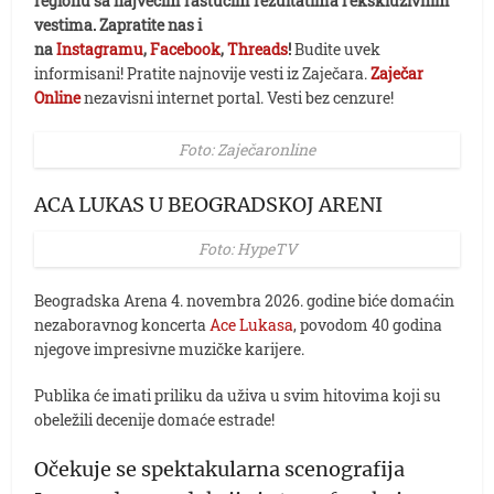
regionu sa najvećim rastućim rezultatima i ekskluzivnim
vestima. Zapratite nas i
na
Instagramu
,
Facebook
,
Threads
!
Budite uvek
informisani! Pratite najnovije vesti iz Zaječara.
Zaječar
Online
nezavisni internet portal. Vesti bez cenzure!
Foto: Zaječaronline
ACA LUKAS U BEOGRADSKOJ ARENI
Foto: HypeTV
Beogradska Arena 4. novembra 2026. godine biće domaćin
nezaboravnog koncerta
Ace Lukasa
, povodom 40 godina
njegove impresivne muzičke karijere.
Publika će imati priliku da uživa u svim hitovima koji su
obeležili decenije domaće estrade!
Očekuje se spektakularna scenografija