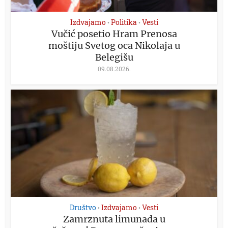
Izdvajamo
Politika
Vesti
•
•
Vučić posetio Hram Prenosa
moštiju Svetog oca Nikolaja u
Belegišu
09.08.2026.
Društvo
Izdvajamo
Vesti
•
•
Zamrznuta limunada u