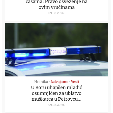
čašama! Pravo osveženje na
ovim vrućinama
09.08.2026.
Hronika
Izdvajamo
Vesti
•
•
U Boru uhapšen mladić
osumnjičen za ubistvo
muškarca u Petrovcu...
09.08.2026.