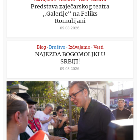
Predstava zaječarskog teatra
„Galerije“ na Feliks
Romulijani
09.08.2026.
Blog
Društvo
Izdvajamo
Vesti
•
•
•
NAJEZDA BOGOMOLJKI U
SRBIJI!
09.08.2026.