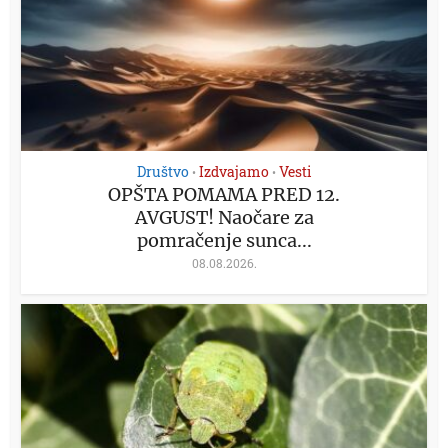
Društvo
Izdvajamo
Vesti
•
•
OPŠTA POMAMA PRED 12.
AVGUST! Naočare za
pomračenje sunca...
08.08.2026.