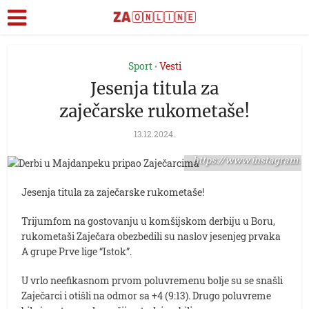
Sport
Vesti
•
Jesenja titula za
zaječarske rukometaše!
13.12.2024.
foto:
https://www.instagram.c
Jesenja titula za zaječarske rukometaše!
Trijumfom na gostovanju u komšijskom derbiju u Boru,
rukometaši Zaječara obezbedili su naslov jesenjeg prvaka
A grupe Prve lige “Istok”.
U vrlo neefikasnom prvom poluvremenu bolje su se snašli
Zaječarci i otišli na odmor sa +4 (9:13). Drugo poluvreme