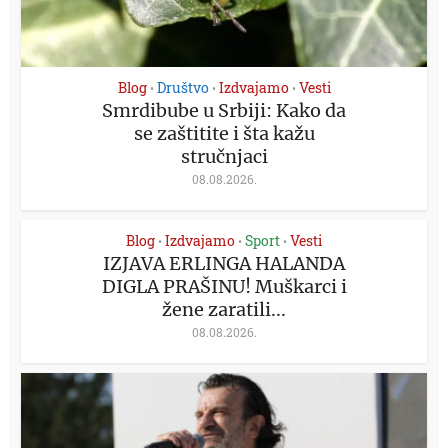
Blog
Društvo
Izdvajamo
Vesti
•
•
•
Smrdibube u Srbiji: Kako da
se zaštitite i šta kažu
stručnjaci
08.08.2026.
Blog
Izdvajamo
Sport
Vesti
•
•
•
IZJAVA ERLINGA HALANDA
DIGLA PRAŠINU! Muškarci i
žene zaratili...
08.08.2026.