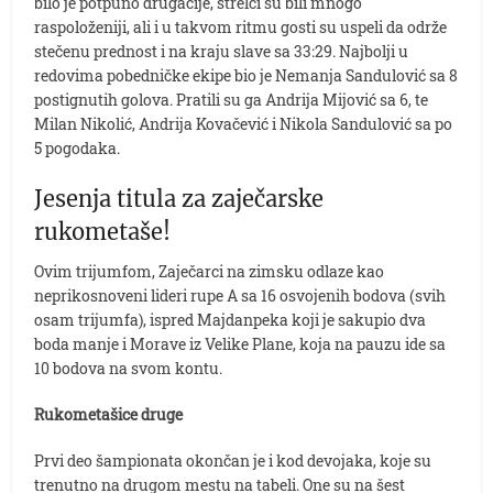
bilo je potpuno drugačije, strelci su bili mnogo
raspoloženiji, ali i u takvom ritmu gosti su uspeli da održe
stečenu prednost i na kraju slave sa 33:29. Najbolji u
redovima pobedničke ekipe bio je Nemanja Sandulović sa 8
postignutih golova. Pratili su ga Andrija Mijović sa 6, te
Milan Nikolić, Andrija Kovačević i Nikola Sandulović sa po
5 pogodaka.
Jesenja titula za zaječarske
rukometaše!
Ovim trijumfom, Zaječarci na zimsku odlaze kao
neprikosnoveni lideri rupe A sa 16 osvojenih bodova (svih
osam trijumfa), ispred Majdanpeka koji je sakupio dva
boda manje i Morave iz Velike Plane, koja na pauzu ide sa
10 bodova na svom kontu.
Rukometašice druge
Prvi deo šampionata okončan je i kod devojaka, koje su
trenutno na drugom mestu na tabeli. One su na šest