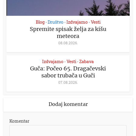
Blog
Društvo
Izdvajamo
Vesti
•
•
•
Spremite spisak želja za kišu
meteora
08.08.2026.
Izdvajamo
Vesti
Zabava
•
•
Guča: Počeo 65. Dragačevski
sabor trubača u Guči
07.08.2026.
Dodaj komentar
Komentar