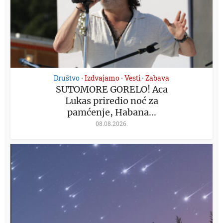
Društvo
Izdvajamo
Vesti
Zabava
•
•
•
SUTOMORE GORELO! Aca
Lukas priredio noć za
pamćenje, Habana...
08.08.2026.