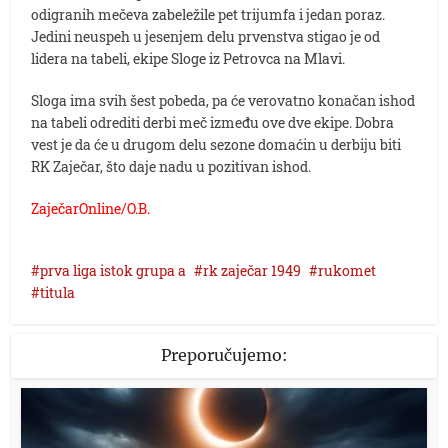
odigranih mečeva zabeležile pet trijumfa i jedan poraz.
Jedini neuspeh u jesenjem delu prvenstva stigao je od
lidera na tabeli, ekipe Sloge iz Petrovca na Mlavi.
Sloga ima svih šest pobeda, pa će verovatno konačan ishod
na tabeli odrediti derbi meč između ove dve ekipe. Dobra
vest je da će u drugom delu sezone domaćin u derbiju biti
RK Zaječar, što daje nadu u pozitivan ishod.
ZaječarOnline/O.B.
prva liga istok grupa a
rk zaječar 1949
rukomet
titula
Preporučujemo: