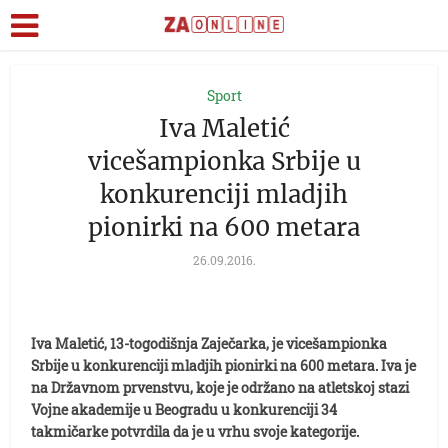
Sport
Iva Maletić
vicešampionka Srbije u
konkurenciji mladjih
pionirki na 600 metara
26.09.2016.
Iva Maletić, 13-togodišnja Zaječarka, je vicešampionka
Srbije u konkurenciji mladjih pionirki na 600 metara. Iva je
na Državnom prvenstvu, koje je održano na atletskoj stazi
Vojne akademije u Beogradu u konkurenciji 34
takmičarke potvrdila da je u vrhu svoje kategorije.