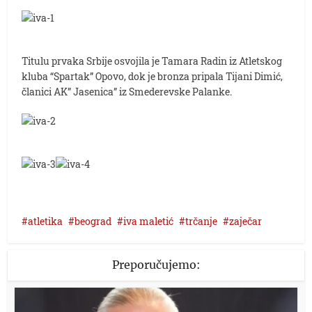
Titulu prvaka Srbije osvojila je Tamara Radin iz Atletskog
kluba “Spartak” Opovo, dok je bronza pripala Tijani Dimić,
članici AK” Jasenica” iz Smederevske Palanke.
atletika
beograd
iva maletić
trčanje
zaječar
Preporučujemo: