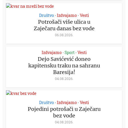
Društvo
Izdvajamo
Vesti
•
•
Potrošači više ulica u
Zaječaru danas bez vode
06.08.2026.
Izdvajamo
Sport
Vesti
•
•
Dejo Savićević doneo
kapitensku traku na sahranu
Baresija!
04.08.2026.
Društvo
Izdvajamo
Vesti
•
•
Pojedini potrošači u Zaječaru
bez vode
04.08.2026.