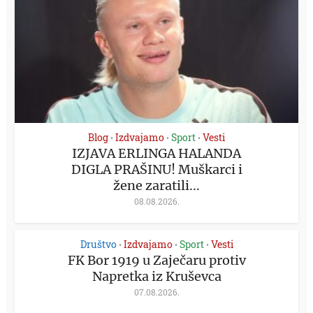
Blog
Izdvajamo
Sport
Vesti
•
•
•
IZJAVA ERLINGA HALANDA
DIGLA PRAŠINU! Muškarci i
žene zaratili...
08.08.2026.
Društvo
Izdvajamo
Sport
Vesti
•
•
•
FK Bor 1919 u Zaječaru protiv
Napretka iz Kruševca
07.08.2026.