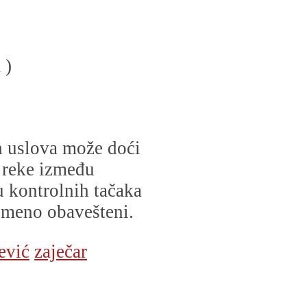
 )
h uslova može doći
 reke između
u kontrolnih tačaka
emeno obavešteni.
ević
zaječar