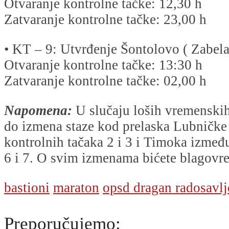
Otvaranje kontrolne tačke: 12,30 h
Zatvaranje kontrolne tačke: 23,00 h
• KT – 9: Utvrđenje Šontolovo ( Zabela
Otvaranje kontrolne tačke: 13:30 h
Zatvaranje kontrolne tačke: 02,00 h
Napomena:
U slučaju loših vremenski
do izmena staze kod prelaska Lubničke
kontrolnih tačaka 2 i 3 i Timoka izmeđ
6 i 7. O svim izmenama bićete blagovr
bastioni
maraton
opsd dragan radosavlj
Preporučujemo: