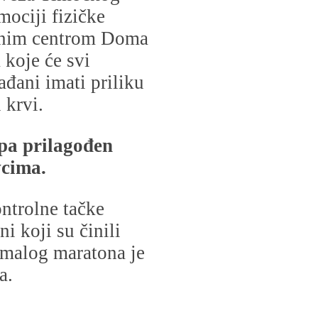
mociji fizičke
tivnim centrom Doma
 koje će svi
ađani imati priliku
 krvi.
ipa prilagođen
vcima.
ontrolne tačke
i koji su činili
 malog maratona je
a.