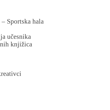
’ – Sportska hala
ija učesnika
nih knjižica
reativci