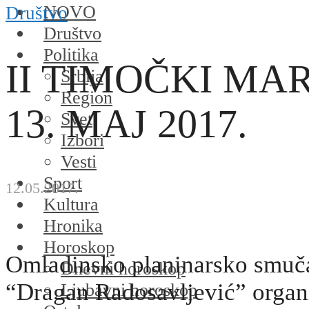
NOVO
Društvo
Društvo
Politika
II TIMOČKI MA
Srbija
Region
13. MAJ 2017.
Svet
Izbori
Vesti
Sport
12.05.2017.
Kultura
Hronika
Horoskop
Omladinsko planinarsko smuč
Dnevni horoskop
“Dragan Radosavljević” organ
Ljubavni horoskop