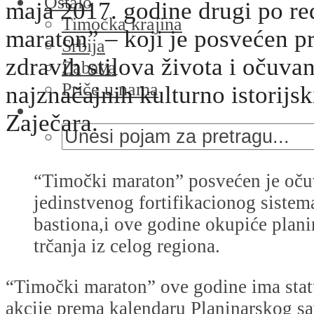
Ostalo
maja 2017. godine drugi po r
Timočka krajina
maraton” – koji je posvećen p
Srbija
zdravih stilova života i očuva
Zabava
Priče u nama
najznačajnih kulturno istorijs
Zaječara.
“Timočki maraton” posvećen je oču
jedinstvenog fortifikacionog sistem
bastiona,i ove godine okupiće planin
trčanja iz celog regiona.
“Timočki maraton” ove godine ima stat
akcije prema kalendaru Planinarskog 