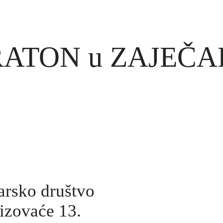
RATON u ZAJEČA
arsko društvo
izovaće 13.