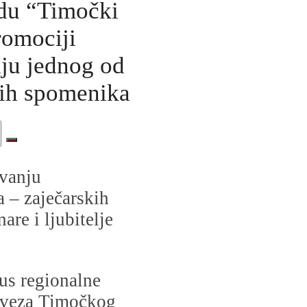
edu “Timočki
romociji
nju jednog od
kih spomenika
vanju
a – zaječarskih
are i ljubitelje
us regionalne
saveza Timočkog