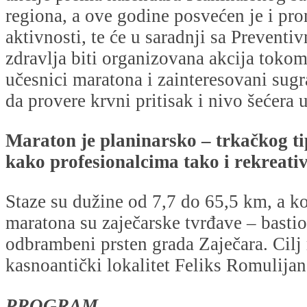
regiona, a ove godine posvećen je i pro
aktivnosti, te će u saradnji sa Preven
zdravlja biti organizovana akcija tokom
učesnici maratona i zainteresovani sugr
da provere krvni pritisak i nivo šećera u
Maraton je planinarsko – trkačkog t
kako profesionalcima tako i rekreati
Staze su dužine od 7,7 do 65,5 km, a k
maratona su zaječarske tvrđave – bastion
odbrambeni prsten grada Zaječara. Cilj
kasnoantički lokalitet Feliks Romulijan
PROGRAM