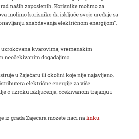
rad naših zaposlenih. Korisnike molimo za
va molimo korisnike da isključe svoje uređaje sa
obnavljanju snabdevanja električnom energijom“,
ti uzrokovana kvarovima, vremenskim
im neočekivanim događajima.
ruje u Zaječaru ili okolini koje nije najavljeno,
istributera električne energije za više
lje o uzroku isključenja, očekivanom trajanju i
je iz grada Zaječara možete naći na
linku
.