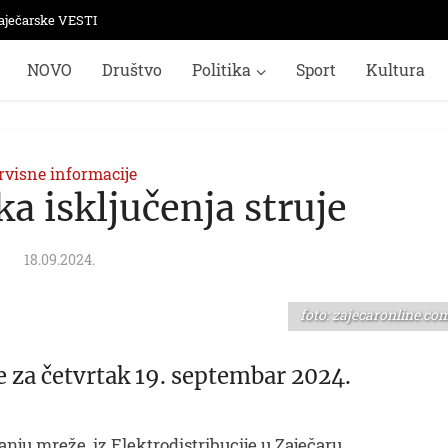
aječarske VESTI
NOVO
Društvo
Politika
Sport
Kultura
rvisne informacije
ka isključenja struje
18.09.2024.
foto: zajecaronline.co
e za četvrtak 19. septembar 2024.
ju mreže, iz Elektrodistribucije u Zaječaru