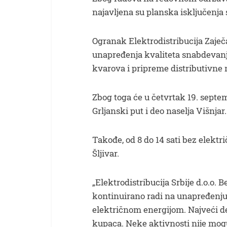
najavljena su planska isključenja s
Ogranak Elektrodistribucija Zaje
unapređenja kvaliteta snabdevanj
kvarova i pripreme distributivne
Zbog toga će u četvrtak 19. septemb
Grljanski put i deo naselja Višnjar.
Takođe, od 8 do 14 sati bez elektri
Šljivar.
„Elektrodistribucija Srbije d.o.o. 
kontinuirano radi na unapređenju
električnom energijom. Najveći de
kupaca. Neke aktivnosti nije mog