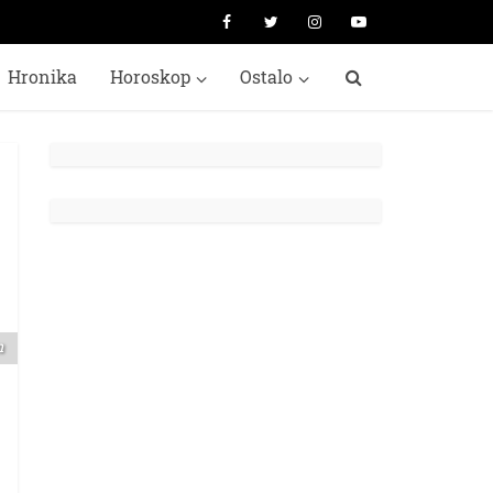
Hronika
Horoskop
Ostalo
m