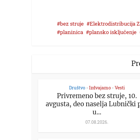
bez struje
Elektrodistribucija Z
planinica
plansko isključenje
Pr
Društvo
Izdvajamo
Vesti
•
•
Privremeno bez struje, 10.
avgusta, deo naselja Lubnički 
u...
07.08.2026.