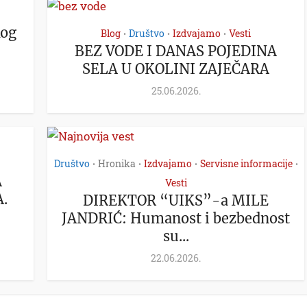
kog
Blog
Društvo
Izdvajamo
Vesti
•
•
•
BEZ VODE I DANAS POJEDINA
SELA U OKOLINI ZAJEČARA
25.06.2026.
Društvo
Hronika
Izdvajamo
Servisne informacije
•
•
•
•
A
Vesti
.
DIREKTOR “UIKS”-a MILE
JANDRIĆ: Humanost i bezbednost
su...
22.06.2026.