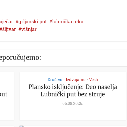
aječar
grljanski put
lubnička reka
šljivar
višnjar
eporučujemo:
Društvo
Izdvajamo
Vesti
•
•
Plansko isključenje: Deo naselja
put
Lubnički put bez struje
06.08.2026.