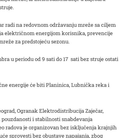
truje.
čar radi na redovnom održavanju mreže sa ciljem
a električnom energijom korisnika, prevencije
 mreže za predstojeću sezonu.
ra u periodu od 9 sati do 17 sati bez struje ostati
čne energije će biti Planinica, Lubnička reka i
Beograd, Ogranak Elektrodistribucija Zaječar,
 pouzdanosti i stabilnosti snabdevanja
o radova je organizovan bez isključenja krajnjih
uće sprovesti bez obustave napajanja, zbog