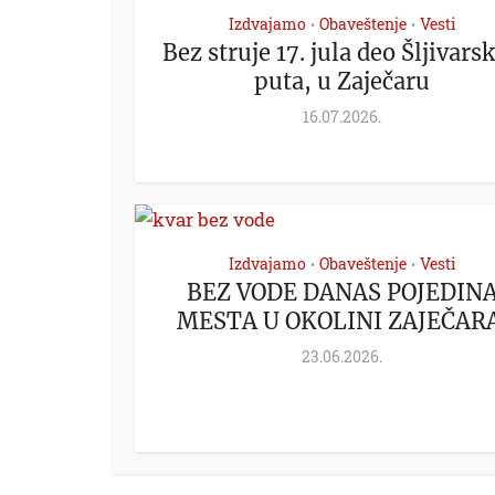
Izdvajamo
Obaveštenje
Vesti
•
•
Bez struje 17. jula deo Šljivars
puta, u Zaječaru
16.07.2026.
Izdvajamo
Obaveštenje
Vesti
•
•
BEZ VODE DANAS POJEDIN
MESTA U OKOLINI ZAJEČARA
23.06.2026.