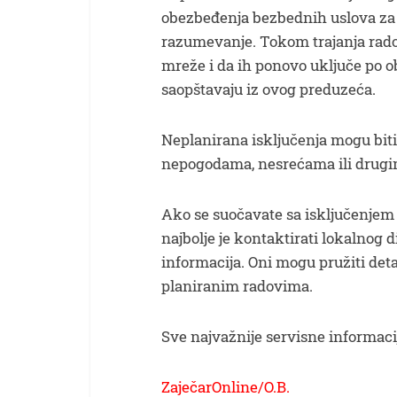
obezbeđenja bezbednih uslova za 
razumevanje. Tokom trajanja rado
mreže i da ih ponovo uključe po 
saopštavaju iz ovog preduzeća.
Neplanirana isključenja mogu bi
nepogodama, nesrećama ili drug
Ako se suočavate sa isključenjem st
najbolje je kontaktirati lokalnog d
informacija. Oni mogu pružiti deta
planiranim radovima.
Sve najvažnije servisne informaci
ZaječarOnline/O.B.