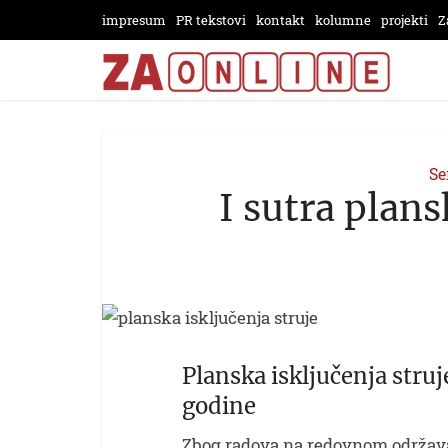
impresum
PR tekstovi
kontakt
kolumne
projekti
Z
Se
I sutra plans
Planska isključenja struj
godine
Zbog radova na redovnom održavan