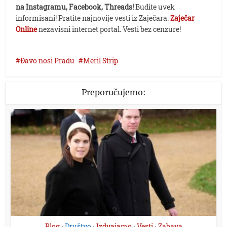
na Instagramu, Facebook, Threads!
Budite uvek
informisani! Pratite najnovije vesti iz Zaječara.
Zaječar
Online
nezavisni internet portal. Vesti bez cenzure!
Đavo nosi Pradu
Meril Strip
Preporučujemo:
Blog
Društvo
Izdvajamo
Vesti
Zabava
•
•
•
•