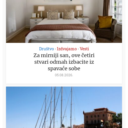
Društvo
Izdvajamo
Vesti
•
•
Za mirniji san, ove četiri
stvari odmah izbacite iz
spavaće sobe
05.08.2026.