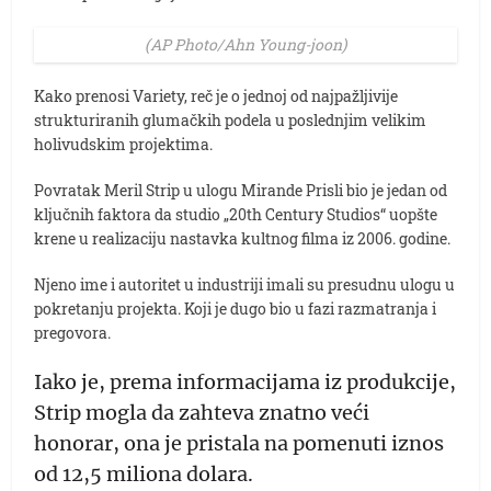
(AP Photo/Ahn Young-joon)
Kako prenosi Variety, reč je o jednoj od najpažljivije
strukturiranih glumačkih podela u poslednjim velikim
holivudskim projektima.
Povratak Meril Strip u ulogu Mirande Prisli bio je jedan od
ključnih faktora da studio „20th Century Studios“ uopšte
krene u realizaciju nastavka kultnog filma iz 2006. godine.
Njeno ime i autoritet u industriji imali su presudnu ulogu u
pokretanju projekta. Koji je dugo bio u fazi razmatranja i
pregovora.
Iako je, prema informacijama iz produkcije,
Strip mogla da zahteva znatno veći
honorar, ona je pristala na pomenuti iznos
od 12,5 miliona dolara.