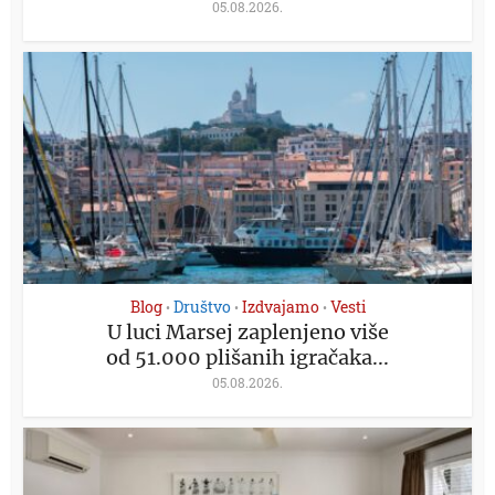
05.08.2026.
Blog
Društvo
Izdvajamo
Vesti
•
•
•
U luci Marsej zaplenjeno više
od 51.000 plišanih igračaka...
05.08.2026.