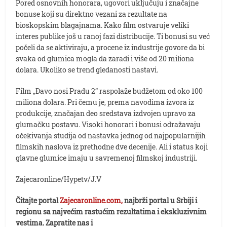
Pored osnovnih honorara, ugovori uključuju i značajne
bonuse koji su direktno vezani za rezultate na
bioskopskim blagajnama. Kako film ostvaruje veliki
interes publike još u ranoj fazi distribucije. Ti bonusi su već
počeli da se aktiviraju, a procene iz industrije govore da bi
svaka od glumica mogla da zaradi i više od 20 miliona
dolara. Ukoliko se trend gledanosti nastavi.
Film „Đavo nosi Pradu 2“ raspolaže budžetom od oko 100
miliona dolara. Pri čemu je, prema navodima izvora iz
produkcije, značajan deo sredstava izdvojen upravo za
glumačku postavu. Visoki honorari i bonusi odražavaju
očekivanja studija od nastavka jednog od najpopularnijih
filmskih naslova iz prethodne dve decenije. Ali i status koji
glavne glumice imaju u savremenoj filmskoj industriji.
Zajecaronline/Hypetv/J.V
Čitajte portal
Zajecaronline.com,
najbrži portal u Srbiji i
regionu sa najvećim rastućim rezultatima i ekskluzivnim
vestima. Zapratite nas i