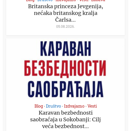
Britanska princeza Jevgenija,
nećaka britanskog kralja
Čarlsa...
05.08.2026.
Blog
Društvo
Izdvajamo
Vesti
•
•
•
Karavan bezbednosti
saobraćaja u Sokobanji: Cilj
veća bezbednost...