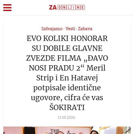
Izdvajamo
Vesti
Zabava
•
•
EVO KOLIKI HONORAR
SU DOBILE GLAVNE
ZVEZDE FILMA „ĐAVO
NOSI PRADU 2“ Meril
Strip i En Hatavej
potpisale identične
ugovore, cifra će vas
ŠOKIRATI
11.05.2026.