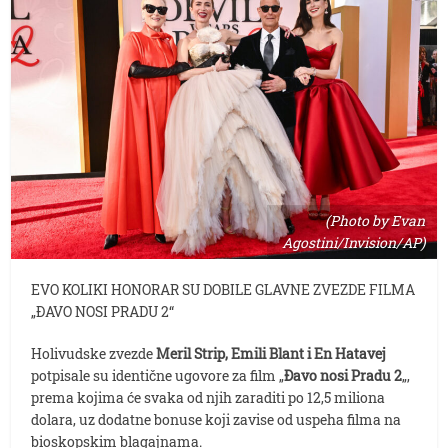
(Photo by Evan
Agostini/Invision/AP)
EVO KOLIKI HONORAR SU DOBILE GLAVNE ZVEZDE FILMA
„ĐAVO NOSI PRADU 2“
Holivudske zvezde
Meril Strip, Emili Blant i En Hatavej
potpisale su identične ugovore za film „
Đavo nosi Pradu 2
„,
prema kojima će svaka od njih zaraditi po 12,5 miliona
dolara, uz dodatne bonuse koji zavise od uspeha filma na
bioskopskim blagajnama.