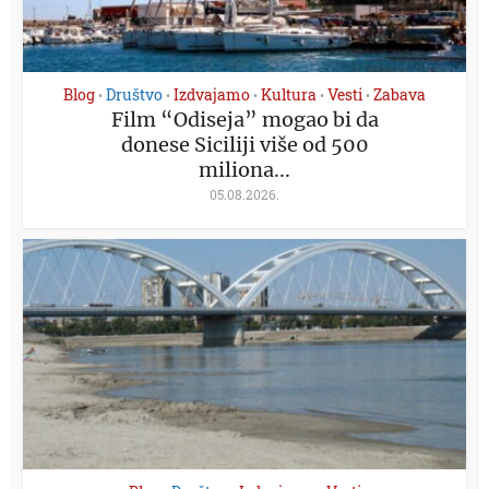
Blog
Društvo
Izdvajamo
Kultura
Vesti
Zabava
•
•
•
•
•
Film “Odiseja” mogao bi da
donese Siciliji više od 500
miliona...
05.08.2026.