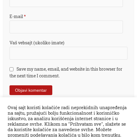
E-mail
*
Vaš vebsajt (ukoliko imate)
Save my name, email, and website in this browser for
the next time I comment.
Ovaj sajt koristi kolačiće radi neprekidnih unapređenja
na sajtu, pružajući bolju funkcionalnost i korisničko
iskustvo, za analizu korišćenja internet stranice i u
reklamne svrhe. Klikom na "Prihvatam sve", slažete se
da koristite kolačiće za navedene svrhe. Možete
promeniti podešavanja kolačića u bilo kom trenutku.