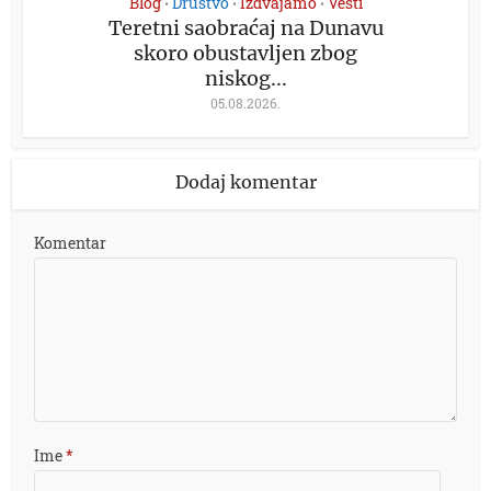
Blog
Društvo
Izdvajamo
Vesti
•
•
•
Teretni saobraćaj na Dunavu
skoro obustavljen zbog
niskog...
05.08.2026.
Dodaj komentar
Komentar
Ime
*