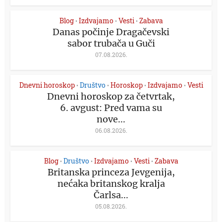
Blog
Izdvajamo
Vesti
Zabava
•
•
•
Danas počinje Dragačevski
sabor trubača u Guči
07.08.2026.
Dnevni horoskop
Društvo
Horoskop
Izdvajamo
Vesti
•
•
•
•
Dnevni horoskop za četvrtak,
6. avgust: Pred vama su
nove...
06.08.2026.
Blog
Društvo
Izdvajamo
Vesti
Zabava
•
•
•
•
Britanska princeza Jevgenija,
nećaka britanskog kralja
Čarlsa...
05.08.2026.