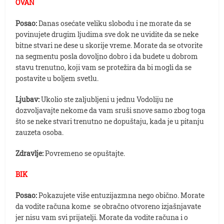
OVAN
Posao:
Danas osećate veliku slobodu i ne morate da se
povinujete drugim ljudima sve dok ne uvidite da se neke
bitne stvari ne dese u skorije vreme. Morate da se otvorite
na segmentu posla dovoljno dobro i da budete u dobrom
stavu trenutno, koji vam se protežira da bi mogli da se
postavite u boljem svetlu.
Ljubav:
Ukolio ste zaljubljeni u jednu Vodoliju ne
dozvoljavajte nekome da vam sruši snove samo zbog toga
što se neke stvari trenutno ne dopuštaju, kada je u pitanju
zauzeta osoba.
Zdravlje:
Povremeno se opuštajte.
BIK
Posao:
Pokazujete više entuzijazmna nego obično. Morate
da vodite računa kome se obračno otvoreno izjašnjavate
jer nisu vam svi prijatelji. Morate da vodite računa i o