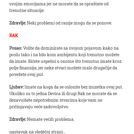
svojim emocijama jer ne morate da se opraštate od
trenutne situacije.
Zdravlje:
Neki problemi od ranije mogu da se ponove.
RAK
Posao:
Volite da dominirate sa svojom pojavom kako na
poslu tako i na bilo kom ambijentu koji trenutno možete
da imate. Bićete uspešni u onome što trenutno imate kroz
polje finansija, jer neke stvari možete malo drugačije da
povežete ovaj put.
Ljubav:
Imate na koga da se oslonite bez izuzetka ovaj put.
Ukoliko su to jedna Devica ili drugi Rak ne morate da se
dezavuišete nepotrebnim stvarima koje vam ne
pričinjavaju veće zadovoljstvo.
Zdravlje:
Nemate većih problema.
nastavak na sledećoj strani…