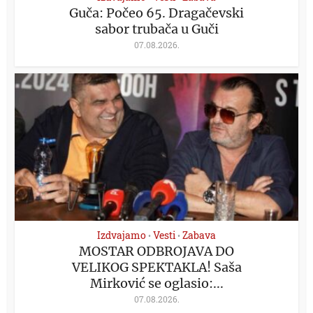
Guča: Počeo 65. Dragačevski
sabor trubača u Guči
07.08.2026.
Izdvajamo
Vesti
Zabava
•
•
MOSTAR ODBROJAVA DO
VELIKOG SPEKTAKLA! Saša
Mirković se oglasio:...
07.08.2026.