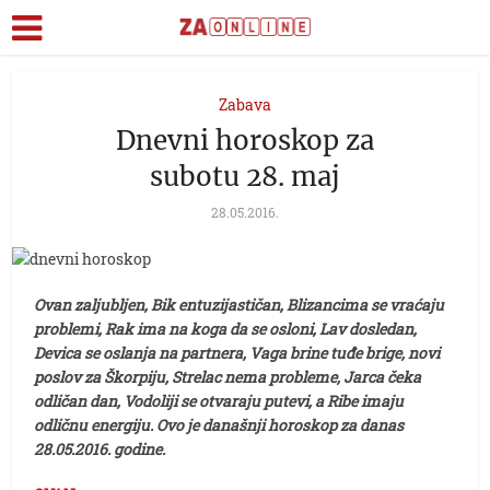
Zabava
Dnevni horoskop za
subotu 28. maj
28.05.2016.
Ovan zaljubljen, Bik entuzijastičan, Blizancima se vraćaju
problemi, Rak ima na koga da se osloni, Lav dosledan,
Devica se oslanja na partnera, Vaga brine tuđe brige, novi
poslov za Škorpiju, Strelac nema probleme, Jarca čeka
odličan dan, Vodoliji se otvaraju putevi, a Ribe imaju
odličnu energiju. Ovo je današnji horoskop za danas
28.05.2016. godine.