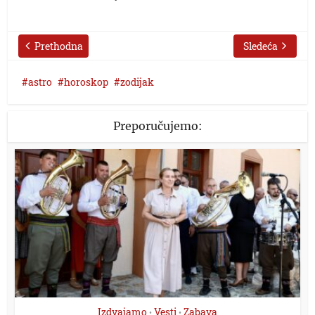
Prethodna
Sledeća
astro
horoskop
zodijak
Preporučujemo:
Izdvajamo
Vesti
Zabava
•
•