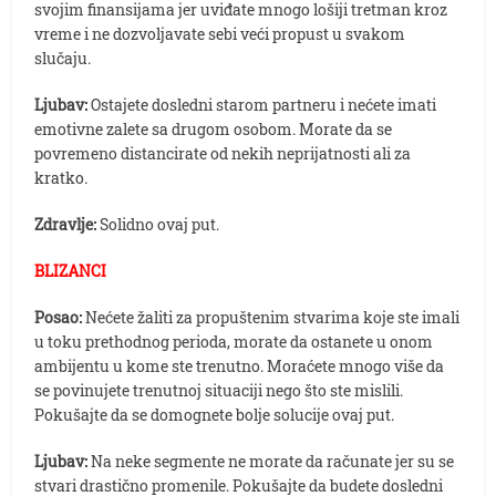
svojim finansijama jer uviđate mnogo lošiji tretman kroz
vreme i ne dozvoljavate sebi veći propust u svakom
slučaju.
Ljubav:
Ostajete dosledni starom partneru i nećete imati
emotivne zalete sa drugom osobom. Morate da se
povremeno distancirate od nekih neprijatnosti ali za
kratko.
Zdravlje:
Solidno ovaj put.
BLIZANCI
Posao:
Nećete žaliti za propuštenim stvarima koje ste imali
u toku prethodnog perioda, morate da ostanete u onom
ambijentu u kome ste trenutno. Moraćete mnogo više da
se povinujete trenutnoj situaciji nego što ste mislili.
Pokušajte da se domognete bolje solucije ovaj put.
Ljubav:
Na neke segmente ne morate da računate jer su se
stvari drastično promenile. Pokušajte da budete dosledni