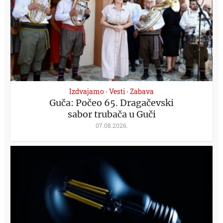
Izdvajamo
Vesti
Zabava
•
•
Guča: Počeo 65. Dragačevski
sabor trubača u Guči
07.08.2026.