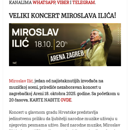
KANALIMA
WHATSAPP
,
VIBER
I
TELEGRAM
.
VELIKI KONCERT MIROSLAVA ILIĆA!
Miroslav Ilić
,
jedan od najistaknutijih izvođača na
muzičkoj sceni, prirediće nezaboravan koncert u
zagrebačkoj Areni 18. oktobra 2025. godine. Sa početkom u
20 časova.
KARTE NAĐITE
OVDE
.
Koncert u glavnom gradu Hrvatske predstavlja
jedinstvenu priliku da ljubitelji narodne muzike uživaju u
njegovim pesmama uživo. Bard narodne muzike, Miroslav