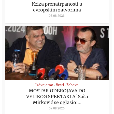
Kriza prenatrpanosti u
evropskim zatvorima
07.08.2026.
Izdvajamo
Vesti
Zabava
•
•
MOSTAR ODBROJAVA DO
VELIKOG SPEKTAKLA! Saša
Mirković se oglasio:...
07.08.2026.