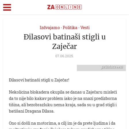
Izdvajamo
Politika
Vesti
•
•
Đilasovi batinaši stigli u
Zaječar
Foto
07.06.2025.
Foto:Zajecaronline/Alo
printscreen
Đilasovi batinaši stigli u Zaječar!
Nekolicina blokadera okupila se danas u Zaječaru misleći
da to nije bilo kakav problem iako je na snazi predizborna
tišina, ali bezobrazluku nema kraja, sada su u grad stigli i
batišani Dragana Đilasa.
Ono si došli na motorima, a cilj im je da prete ljudima i da