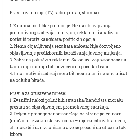
Pravila za medije (TV, radio, portali, štampa):
1. Zabrana političke promocije: Nema objavljivanja
promotivnog sadržaja, intervjua, reklama ili analiza u
korist ili protiv kandidata/političkih opcija.
2. Nema objavljivanja rezultata anketa: Nije dozvoljeno
objavljivanje predizbornih istraživanja javnog mnjenja.
3. Zabrana političkih reklama: Svi oglasi koji se odnose na
kampanju moraju biti povučeni do početka tišine.
4. Informativni sadržaj mora biti neutralan i ne sme uticati
na odluku birača.
Pravila za društvene mreže:
1. Zvanični nalozi političkih stranaka/kandidata moraju
prestati sa objavljivanjem promotivnog sadržaja.
2. Deljenje propagandnog sadržaja od strane pojedinaca
(građana) je zakonski siva zona – nije izričito zabranjena,
ali može biti sankcionisana ako se proceni da utiče na tok
izbora.