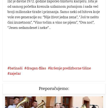
Ilić je davne 1972. godine započeo blistavu karijeru. Ista je
od samog početka krenula uzlaznom putanjom i sada već
broji milionske tiraže i priznanja. Samo neki od hitova koje
vole sve generacije su: “Nije život jedna zena”, “Još te nešto
čini izuzetnom”, “Vino točim a vino ne pijem”, “Ova noć”,
“Jesen sedamdeset i neke”…
batinaši
dragan đilas
kršenje predizborne tišine
zaječar
Preporučujemo: