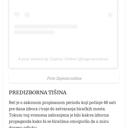
A post shared by Zaječar Online (@zajecaronline)
Foto Zajecaronline
PREDIZBORNA TIŠINA
Reč je o zakonom propisanom periodu koji počinje 48 sati
pre dana izbora i traje do zatvaranja biračkih mesta.
Tokom tog vremena zabranjena je bilo kakva izborna
propaganda kako bi se biračima omogućilo da u miru
donesu odluku.