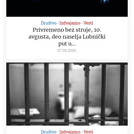
Društvo
Izdvajamo
Vesti
•
•
Privremeno bez struje, 10.
avgusta, deo naselja Lubnički
put u...
07.08.2026.
Društvo
Izdvajamo
Vesti
•
•