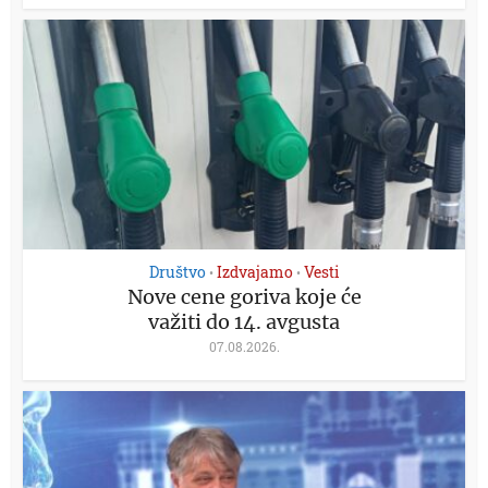
Društvo
Izdvajamo
Vesti
•
•
Nove cene goriva koje će
važiti do 14. avgusta
07.08.2026.