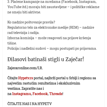
3. Plaćene kampanje na mrežama (Facebook, Instagram,
YouTube itd.) moraju biti zaustavljene – i političke reklame
ne smeju biti aktivne.
Ko nadzire poštovanje pravila?
Regulatorno telo za elektronske medije (REM) – nadzire
rad televizija i radija.
Izborna komisija – može reagovati na prijave kršenja
tišine.
Policija i nadležni sudovi – mogu postupati po prijavama.
Đilasovi batinaši stigli u Zaječar!
Zajecaronline.com/I.R.
Čitajte
Hypetv.rs
portal, najbrži portal u Srbiji i regionu sa
najvećim rastućim rezultatima i ekskluzivnim
vestima. Zapratite nas i
na
Instagramu
,
Facebook
,
Threads
!
ČITAJTE NAS I NA HYPETV