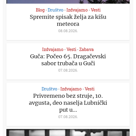
Blog
Društvo
Izdvajamo
Vesti
•
•
•
Spremite spisak želja za kišu
meteora
08.08.2026.
Izdvajamo
Vesti
Zabava
•
•
Guča: Počeo 65. Dragačevski
sabor trubača u Guči
07.08.2026.
Društvo
Izdvajamo
Vesti
•
•
Privremeno bez struje, 10.
avgusta, deo naselja Lubnički
put u...
07.08.2026.