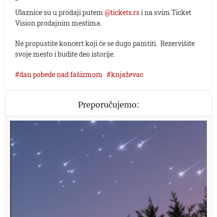
Ulaznice su u prodaji putem
@tickets.rs
i na svim Ticket
Vision prodajnim mestima.
Ne propustite koncert koji će se dugo pamtiti. Rezervišite
svoje mesto i budite deo istorije.
dan pobede nad fašizmom
knjaževac
Preporučujemo: