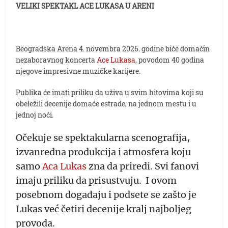
VELIKI SPEKTAKL ACE LUKASA U ARENI
Beogradska Arena 4. novembra 2026. godine biće domaćin
nezaboravnog koncerta
Ace Lukasa
, povodom 40 godina
njegove impresivne muzičke karijere.
Publika će imati priliku da uživa u svim hitovima koji su
obeležili decenije domaće estrade, na jednom mestu i u
jednoj noći.
Očekuje se spektakularna scenografija,
izvanredna produkcija i atmosfera koju
samo
Aca Lukas
zna da priredi. Svi fanovi
imaju priliku da prisustvuju. I ovom
posebnom događaju i podsete se zašto je
Lukas već četiri decenije kralj najboljeg
provoda.