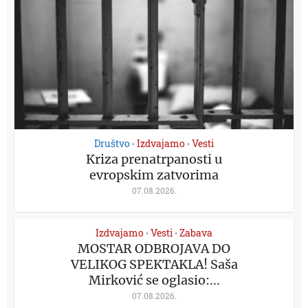
Društvo
Izdvajamo
Vesti
•
•
Kriza prenatrpanosti u
evropskim zatvorima
07.08.2026.
Izdvajamo
Vesti
Zabava
•
•
MOSTAR ODBROJAVA DO
VELIKOG SPEKTAKLA! Saša
Mirković se oglasio:...
07.08.2026.