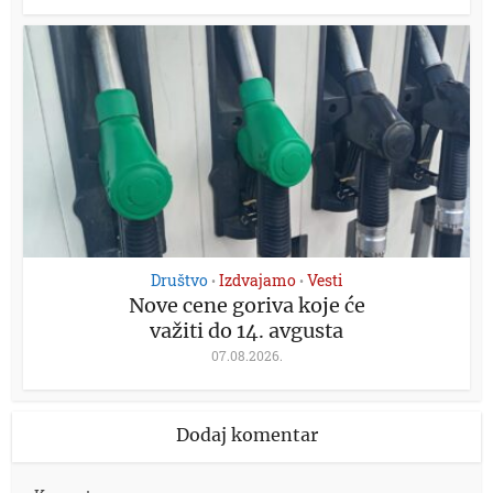
Društvo
Izdvajamo
Vesti
•
•
Nove cene goriva koje će
važiti do 14. avgusta
07.08.2026.
Dodaj komentar