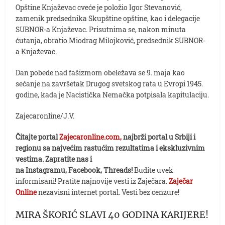
Opštine Knjaževac cveće je položio Igor Stevanović,
zamenik predsednika Skupštine opštine, kao i delegacije
SUBNOR-a Knjaževac. Prisutnima se, nakon minuta
ćutanja, obratio Miodrag Milojković, predsednik SUBNOR-
a Knjaževac.
Dan pobede nad fašizmom obeležava se 9. maja kao
sećanje na završetak Drugog svetskog rata u Evropi 1945.
godine, kada je Nacistička Nemačka potpisala kapitulaciju.
Zajecaronline/J.V.
Čitajte portal
Zajecaronline.com,
najbrži portal u Srbiji i
regionu sa najvećim rastućim rezultatima i ekskluzivnim
vestima. Zapratite nas i
na Instagramu, Facebook, Threads!
Budite uvek
informisani! Pratite najnovije vesti iz Zaječara.
Zaječar
Online
nezavisni internet portal. Vesti bez cenzure!
MIRA ŠKORIĆ SLAVI 40 GODINA KARIJERE!