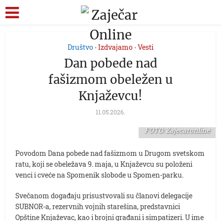
Društvo
Izdvajamo
Vesti
•
•
Dan pobede nad
fašizmom obeležen u
Knjaževcu!
11.05.2026.
FOTO: Zajecaronline
Povodom Dana pobede nad fašizmom u Drugom svetskom
ratu, koji se obeležava 9. maja, u Knjaževcu su položeni
venci i cveće na Spomenik slobode u Spomen-parku.
Svečanom događaju prisustvovali su članovi delegacije
SUBNOR-a, rezervnih vojnih starešina, predstavnici
Opštine Knjaževac, kao i brojni građani i simpatizeri. U ime