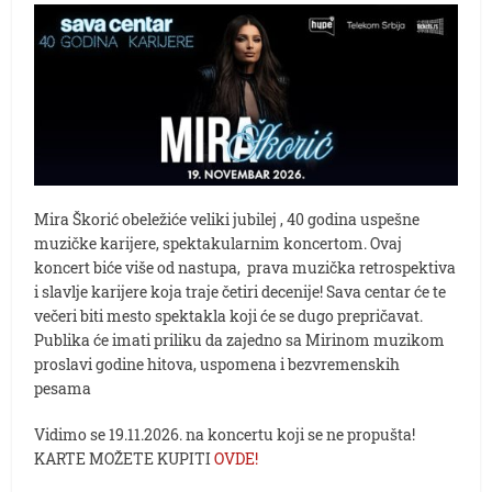
Mira Škorić obeležiće veliki jubilej , 40 godina uspešne
muzičke karijere, spektakularnim koncertom. Ovaj
koncert biće više od nastupa, prava muzička retrospektiva
i slavlje karijere koja traje četiri decenije! Sava centar će te
večeri biti mesto spektakla koji će se dugo prepričavat.
Publika će imati priliku da zajedno sa Mirinom muzikom
proslavi godine hitova, uspomena i bezvremenskih
pesama
Vidimo se 19.11.2026. na koncertu koji se ne propušta!
KARTE MOŽETE KUPITI
OVDE!