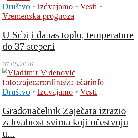
Društvo
•
Izdvajamo
•
Vesti
•
Vremenska prognoza
U Srbiji danas toplo, temperature
do 37 stepeni
07.08.2026.
Društvo
•
Izdvajamo
•
Vesti
Gradonačelnik Zaječara izrazio
zahvalnost svima koji učestvuju
u...