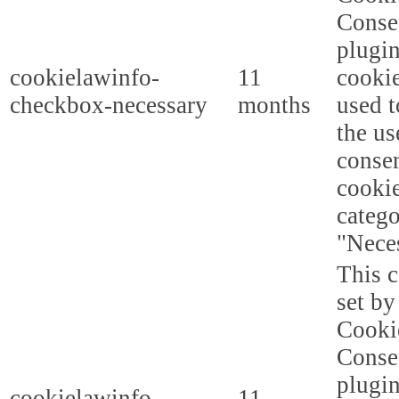
Conse
plugi
cookielawinfo-
11
cookie
checkbox-necessary
months
used t
the us
consen
cookie
categ
"Nece
This c
set b
Cooki
Conse
plugi
cookielawinfo-
11