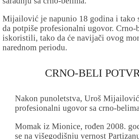
saradnju sa crno-belima.
Mijailović je napunio 18 godina i tako
da potpiše profesionalni ugovor. Crno-be
iskoristili, tako da će navijači ovog mo
narednom periodu.
CRNO-BELI POTVR
Nakon punoletstva, Uroš Mijailović
profesionalni ugovor sa crno-belim
Momak iz Mionice, rođen 2008. go
se na višegodišnju vernost Partizan