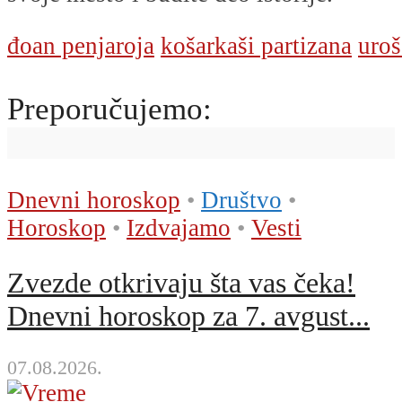
đoan penjaroja
košarkaši partizana
uroš
Preporučujemo:
Dnevni horoskop
•
Društvo
•
Horoskop
•
Izdvajamo
•
Vesti
Zvezde otkrivaju šta vas čeka!
Dnevni horoskop za 7. avgust...
07.08.2026.