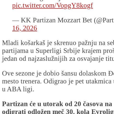
pic.twitter.com/VopgY8kogf
— KK Partizan Mozzart Bet (@Par
16, 2026
Mladi košarkaš je skrenuo pažnju na s
partijama u Superligi Srbije krajem proš
jedan od najzaslužnijih za osvajanje titu
Ove sezone je dobio šansu dolaskom Đ
mesto trenera. Odigrao je pet utakmica 
u ABA ligi.
Partizan će u utorak od 20 časova na
odigrati odložen meč 30. kola Evrolig