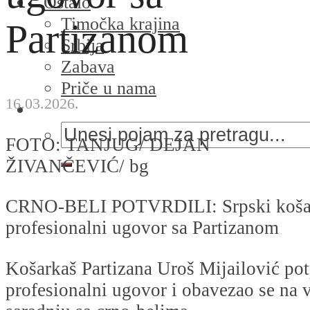
Ostalo
Timočka krajina
Partizanom
Srbija
Zabava
Priče u nama
16.03.2026.
FOTO: TANJUG/ DEJAN
ŽIVANČEVIĆ/ bg
CRNO-BELI POTVRDILI: Srpski košar
profesionalni ugovor sa Partizanom
Košarkaš Partizana Uroš Mijailović pot
profesionalni ugovor i obavezao se na 