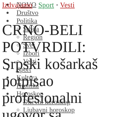
NOVO
Izdvajamo
•
Sport
•
Vesti
Društvo
Politika
CRNO-BELI
Srbija
Region
POTVRDILI:
Svet
Izbori
Srpski košarkaš
Vesti
Sport
potpisao
Kultura
Hronika
profesionalni
Horoskop
Dnevni horoskop
Ljubavni horoskop
ugovor sa