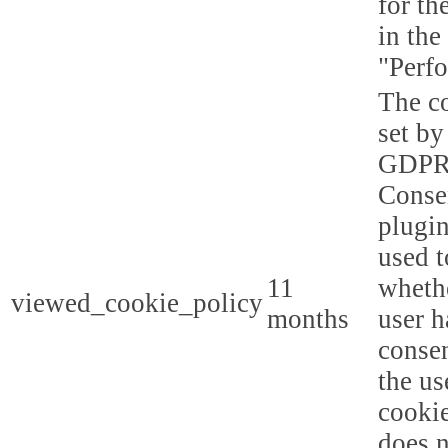
for th
in the
"Perf
The co
set by
GDPR
Conse
plugin
used t
11
whethe
viewed_cookie_policy
months
user h
consen
the us
cookie
does n