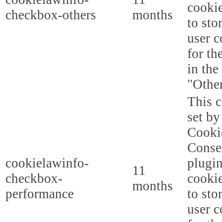
cookie
checkbox-others
months
to sto
user c
for th
in the
"Other
This c
set b
Cooki
Conse
cookielawinfo-
plugi
11
checkbox-
cookie
months
performance
to sto
user c