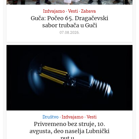
Izdvajamo
Vesti
Zabava
•
•
Guča: Počeo 65. Dragačevski
sabor trubača u Guči
07.08.2026.
Društvo
Izdvajamo
Vesti
•
•
Privremeno bez struje, 10.
avgusta, deo naselja Lubnički
put u...