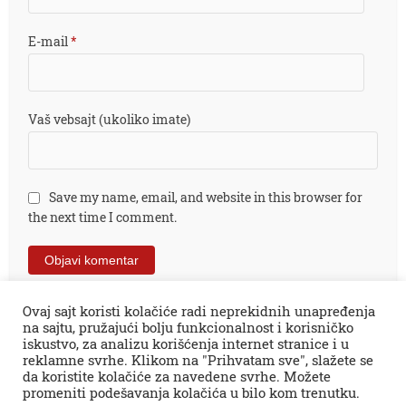
E-mail
*
Vaš vebsajt (ukoliko imate)
Save my name, email, and website in this browser for
the next time I comment.
Ovaj sajt koristi kolačiće radi neprekidnih unapređenja
na sajtu, pružajući bolju funkcionalnost i korisničko
iskustvo, za analizu korišćenja internet stranice i u
reklamne svrhe. Klikom na "Prihvatam sve", slažete se
da koristite kolačiće za navedene svrhe. Možete
promeniti podešavanja kolačića u bilo kom trenutku.
Sva prava zadržana © 2026.
Zaječar Online