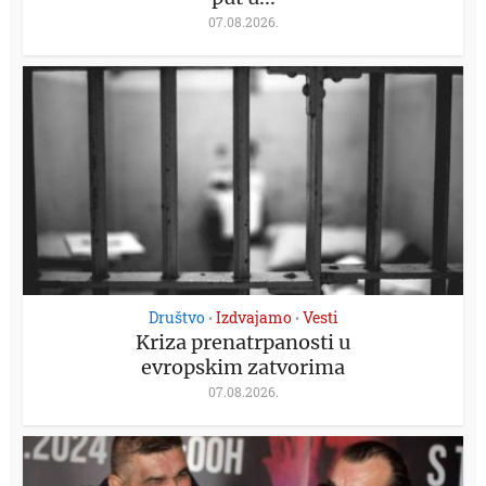
07.08.2026.
Društvo
Izdvajamo
Vesti
•
•
Kriza prenatrpanosti u
evropskim zatvorima
07.08.2026.