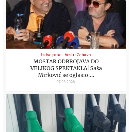
Izdvajamo
Vesti
Zabava
•
•
MOSTAR ODBROJAVA DO
VELIKOG SPEKTAKLA! Saša
Mirković se oglasio:...
07.08.2026.