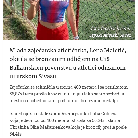
foto: facebook.com/
Srpski Atletski Savez
Mlada zaječarska atletičarka, Lena Maletić,
okitila se bronzanim odličjem na U18
Balkanskom prvenstvu u atletici održanom
u turskom Sivasu.
Zaječarka se takmičila u trci na 400 metara i sa rezultatom
56,87s treća prošla kroz ciljnu liniju i tako sebi obezbedila
mesto na pobedničkom podijumu i bronzanu medalju.
Ispred nje su ostale samo Azerbejžanka Ilaha Gulijeva,
koja je deonicu od 400 metara istrčala za 56,54s i zlatna
Ukrainka Olha Mašanienkova koja je kroz cilj prošla posle
54,41s.