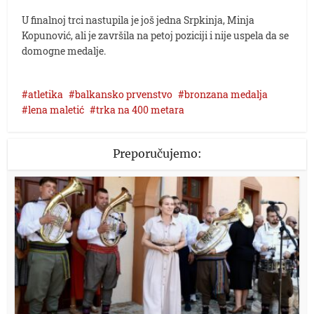
U finalnoj trci nastupila je još jedna Srpkinja, Minja
Kopunović, ali je završila na petoj poziciji i nije uspela da se
domogne medalje.
atletika
balkansko prvenstvo
bronzana medalja
lena maletić
trka na 400 metara
Preporučujemo: