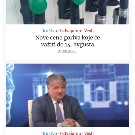
Društvo
Izdvajamo
Vesti
•
•
Nove cene goriva koje će
važiti do 14. avgusta
07.08.2026.
Društvo
Izdvajamo
Vesti
•
•