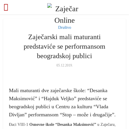
Društvo
Zaječarski mali maturanti
predstaviće se performansom
beogradskoj publici
05.12.2019.
Mali maturanti dve zaječarske škole: “Desanka
Maksimović” i “Hajduk Veljko” predstaviće se
beogradskoj publici u Centru za kulturu “Vlada
Divljan” performansom “Stop – može i drugačije”.
Đaci VIII-1
Osnovne škole “Desanka Maksimović”
u Zaječaru,