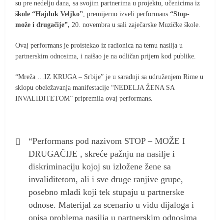
su pre nedelju dana, sa svojim partnerima u projektu, učenicima iz
škole “Hajduk Veljko”
, premijerno izveli performans
“Stop-
može i drugačije”,
20. novembra u sali zaječarske Muzičke škole.
Ovaj performans je proistekao iz radionica na temu nasilja u
partnerskim odnosima, i naišao je na odličan prijem kod publike.
“Mreža …IZ KRUGA – Srbije” je u saradnji sa udruženjem Rime u
sklopu obeležavanja manifestacije “NEDELJA ŽENA SA
INVALIDITETOM” pripremila ovaj performans.
“Performans pod nazivom STOP – MOŽE I
DRUGAČIJE , skreće pažnju na nasilje i
diskriminaciju kojoj su izložene žene sa
invaliditetom, ali i sve druge ranjive grupe,
posebno mladi koji tek stupaju u partnerske
odnose. Materijal za scenario u vidu dijaloga i
opisa problema nasilja u partnerskim odnosima