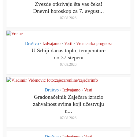
Zvezde otkrivaju šta vas čeka!
Dnevni horoskop za 7. avgust...
07.08.2026.
Društvo
Izdvajamo
Vesti
Vremenska prognoza
•
•
•
U Srbiji danas toplo, temperature
do 37 stepeni
07.08.2026.
Društvo
Izdvajamo
Vesti
•
•
Gradonačelnik Zaječara izrazio
zahvalnost svima koji učestvuju
u...
07.08.2026.
Društvo
Izdvajamo
Vesti