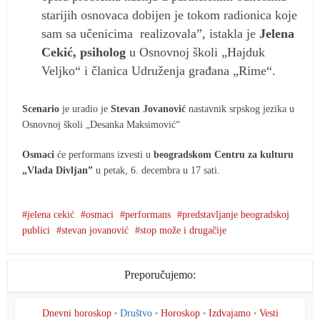
starijih osnovaca dobijen je tokom radionica koje
sam sa učenicima realizovala”, istakla je
Jelena
Cekić, psiholog
u Osnovnoj školi „Hajduk
Veljko“ i članica Udruženja građana „Rime“.
Scenario
je uradio je
Stevan Jovanović
nastavnik srpskog jezika u
Osnovnoj školi „Desanka Maksimović“
Osmaci
će performans izvesti u
beogradskom Centru za kulturu
„Vlada Divljan”
u petak, 6. decembra u 17 sati.
jelena cekić
osmaci
performans
predstavljanje beogradskoj
publici
stevan jovanović
stop može i drugačije
Preporučujemo:
Dnevni horoskop
Društvo
Horoskop
Izdvajamo
Vesti
•
•
•
•