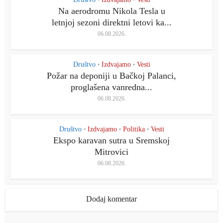
•
•
Na aerodromu Nikola Tesla u
letnjoj sezoni direktni letovi ka...
06.08.2026.
Društvo
Izdvajamo
Vesti
•
•
Požar na deponiji u Bačkoj Palanci,
proglašena vanredna...
06.08.2026.
Društvo
Izdvajamo
Politika
Vesti
•
•
•
Ekspo karavan sutra u Sremskoj
Mitrovici
06.08.2026.
Dodaj komentar