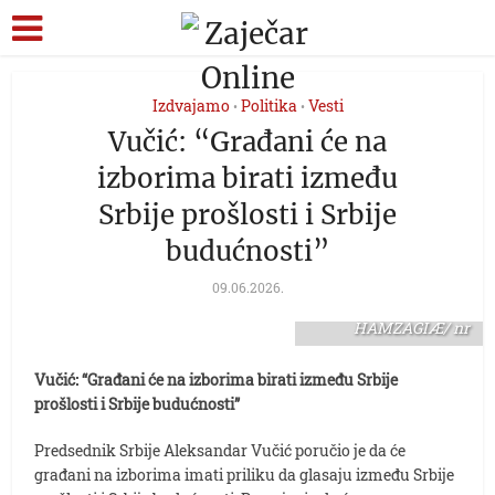
Izdvajamo
Politika
Vesti
•
•
Vučić: “Građani će na
izborima birati između
Srbije prošlosti i Srbije
budućnosti”
09.06.2026.
FOTO TANJUG/ AMIR
HAMZAGIÆ/ nr
Vučić: “Građani će na izborima birati između Srbije
prošlosti i Srbije budućnosti”
Predsednik Srbije Aleksandar Vučić poručio je da će
građani na izborima imati priliku da glasaju između Srbije