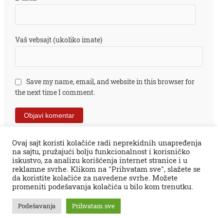
Vaš vebsajt (ukoliko imate)
Save my name, email, and website in this browser for
the next time I comment.
Ovaj sajt koristi kolačiće radi neprekidnih unapređenja
na sajtu, pružajući bolju funkcionalnost i korisničko
iskustvo, za analizu korišćenja internet stranice i u
reklamne svrhe. Klikom na "Prihvatam sve", slažete se
da koristite kolačiće za navedene svrhe. Možete
promeniti podešavanja kolačića u bilo kom trenutku.
Sva prava zadržana © 2026.
Zaječar Online
impresum
PR tekstovi
kontakt
kolumne
projekti
Podešavanja
Prihvatam sve
Zaječarske VESTI