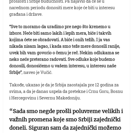
prošlosti i Srbije budućnosti. Pa najavio da će se u
narednom periodu donositi mere koje će biti u interesu
građana i države.
“Sve to moramo da uradimo pre nego što krenemo u
izbore. Neće biti samo lakih i lepih mera, biće i takvih
kojima ćete se obradovati. A biće i onih težih. I ja vas
nikada nisam lagao, i kada smo teže mere donosili ranije,
uvek bih vam govorio o čemu je reč. Nekim odlukama se
neko neće preterano radovati. Sve odluke koje budemo
donosili, donosićemo u vašem interesu, u interesu naše
Srbije”
, naveo je Vučić.
Takođe, ukazao je da je Srbija zaostajala pre 12 godina za
svima, a da je danas uspela da pretekne i Crnu Goru, Bosnu
i Hercegovinu i Severnu Makedoniju.
“Sada smo negde prošli poluvreme velikih i
važnih promena koje smo Srbiji zajednički
doneli. Siguran sam da zajednički možemo