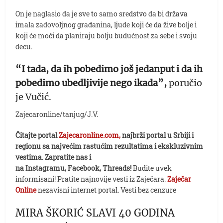
On je naglasio da je sve to samo sredstvo da bi država
imala zadovoljnog građanina, ljude koji će da žive bolje i
koji će moći da planiraju bolju budućnost za sebe i svoju
decu.
“I tada, da ih pobedimo još jedanput i da ih
pobedimo ubedljivije nego ikada”,
poručio
je Vučić.
Zajecaronline/tanjug/J.V.
Čitajte portal
Zajecaronline.com,
najbrži portal u Srbiji i
regionu sa najvećim rastućim rezultatima i ekskluzivnim
vestima. Zapratite nas i
na Instagramu, Facebook, Threads!
Budite uvek
informisani! Pratite najnovije vesti iz Zaječara.
Zaječar
Online
nezavisni internet portal. Vesti bez cenzure
MIRA ŠKORIĆ SLAVI 40 GODINA