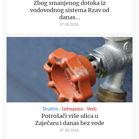
Zbog smanjenog dotoka iz
vodovodnog sistema Rzav od
danas...
07.08.2026.
Društvo
Izdvajamo
Vesti
•
•
Potrošači više ulica u
Zaječaru i danas bez vode
07.08.2026.