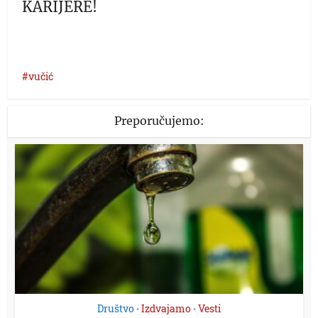
KARIJERE!
vučić
Preporučujemo:
Društvo
Izdvajamo
Vesti
•
•