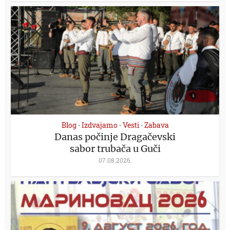
Blog
Izdvajamo
Vesti
Zabava
•
•
•
Danas počinje Dragačevski
sabor trubača u Guči
07.08.2026.