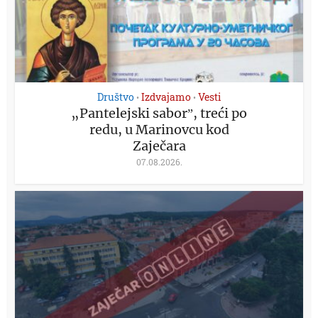
Društvo
Izdvajamo
Vesti
•
•
„Pantelejski saborˮ, treći po
redu, u Marinovcu kod
Zaječara
07.08.2026.