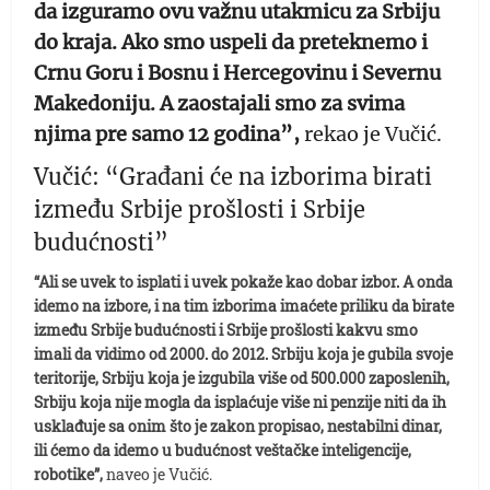
da izguramo ovu važnu utakmicu za Srbiju
do kraja. Ako smo uspeli da preteknemo i
Crnu Goru i Bosnu i Hercegovinu i Severnu
Makedoniju. A zaostajali smo za svima
njima pre samo 12 godina”,
rekao je Vučić.
Vučić: “Građani će na izborima birati
između Srbije prošlosti i Srbije
budućnosti”
“Ali se uvek to isplati i uvek pokaže kao dobar izbor. A onda
idemo na izbore, i na tim izborima imaćete priliku da birate
između Srbije budućnosti i Srbije prošlosti kakvu smo
imali da vidimo od 2000. do 2012. Srbiju koja je gubila svoje
teritorije, Srbiju koja je izgubila više od 500.000 zaposlenih,
Srbiju koja nije mogla da isplaćuje više ni penzije niti da ih
usklađuje sa onim što je zakon propisao, nestabilni dinar,
ili ćemo da idemo u budućnost veštačke inteligencije,
robotike”,
naveo je Vučić.