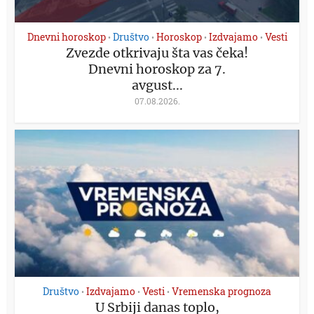
Dnevni horoskop
Društvo
Horoskop
Izdvajamo
Vesti
•
•
•
•
Zvezde otkrivaju šta vas čeka!
Dnevni horoskop za 7.
avgust...
07.08.2026.
Društvo
Izdvajamo
Vesti
Vremenska prognoza
•
•
•
U Srbiji danas toplo,