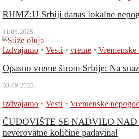
RHMZ:U Srbiji danas lokalne nepo
11.09.2025.
Izdvajamo
•
Vesti
•
vreme
•
Vremenske
Opasno vreme širom Srbije: Na snaz
03.09.2025.
Izdvajamo
•
Vesti
•
Vremenske nepogo
ČUDOVIŠTE SE NADVILO NAD EVR
neverovatne količine padavina!