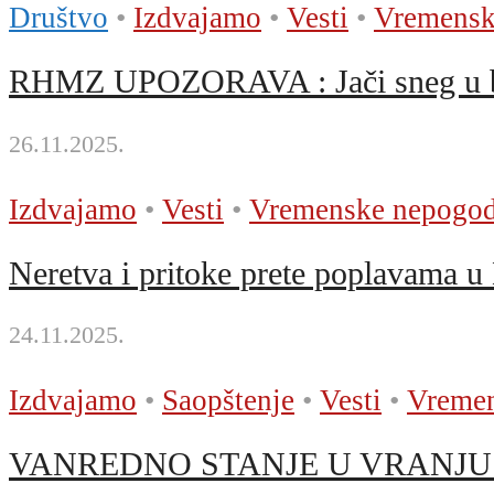
Društvo
•
Izdvajamo
•
Vesti
•
Vremensk
RHMZ UPOZORAVA : Jači sneg u brd
26.11.2025.
Izdvajamo
•
Vesti
•
Vremenske nepogo
Neretva i pritoke prete poplavama u
24.11.2025.
Izdvajamo
•
Saopštenje
•
Vesti
•
Vreme
VANREDNO STANJE U VRANJU! Južn