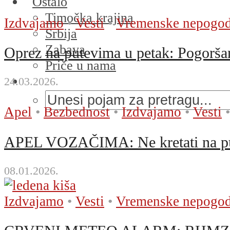
Ostalo
Timočka krajina
Izdvajamo
•
Vesti
•
Vremenske nepogo
Srbija
Zabava
Oprez na putevima u petak: Pogorša
Priče u nama
24.03.2026.
Apel
•
Bezbednost
•
Izdvajamo
•
Vesti
•
APEL VOZAČIMA: Ne kretati na put 
08.01.2026.
Izdvajamo
•
Vesti
•
Vremenske nepogo