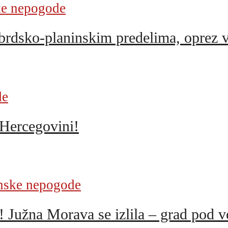
e nepogode
sko-planinskim predelima, oprez v
de
 Hercegovini!
nske nepogode
a Morava se izlila – grad pod 