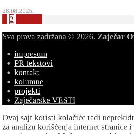
28.08.2025.
1
2
Sledeća
Sva prava zadržana © 2026.
Zaječar O
impresum
PR tekstovi
kontakt
kolumne
projekti
Zaječarske VESTI
Ovaj sajt koristi kolačiće radi nepreki
za analizu korišćenja internet stranice 