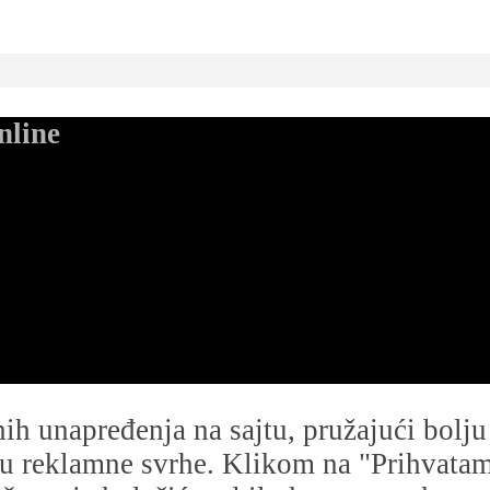
nline
dnih unapređenja na sajtu, pružajući bolj
i u reklamne svrhe. Klikom na "Prihvatam s