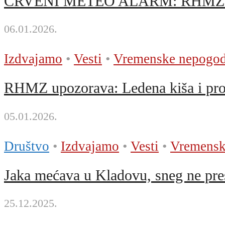
CRVENI METEO ALARM: RHMZ upo
06.01.2026.
Izdvajamo
•
Vesti
•
Vremenske nepogo
RHMZ upozorava: Ledena kiša i pr
05.01.2026.
Društvo
•
Izdvajamo
•
Vesti
•
Vremensk
Jaka mećava u Kladovu, sneg ne pres
25.12.2025.