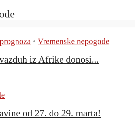
gode
prognoza
•
Vremenske nepogode
azduh iz Afrike donosi...
de
vine od 27. do 29. marta!