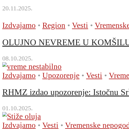
20.11.2025.
Izdvajamo
•
Region
•
Vesti
•
Vremenske
OLUJNO NEVREME U KOMŠILUKU! N
08.10.2025.
Izdvajamo
•
Upozorenje
•
Vesti
•
Vreme
RHMZ izdao upozorenje: Istočnu Srb
01.10.2025.
Izdvajamo
•
Vesti
•
Vremenske nepogo