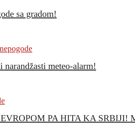
gode sa gradom!
 nepogode
i narandžasti meteo-alarm!
de
OPOM PA HITA KA SRBIJI! Meteo