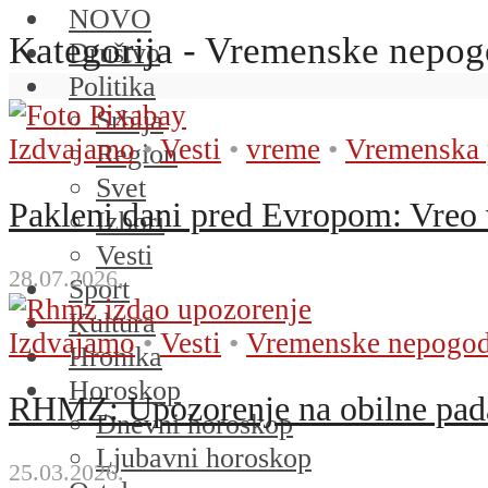
NOVO
Kategorija - Vremenske nepo
Društvo
Politika
Srbija
Izdvajamo
•
Vesti
•
vreme
•
Vremenska 
Region
Svet
Pakleni dani pred Evropom: Vreo v
Izbori
Vesti
28.07.2026.
Sport
Kultura
Izdvajamo
•
Vesti
•
Vremenske nepogo
Hronika
Horoskop
RHMZ: Upozorenje na obilne pada
Dnevni horoskop
Ljubavni horoskop
25.03.2026.