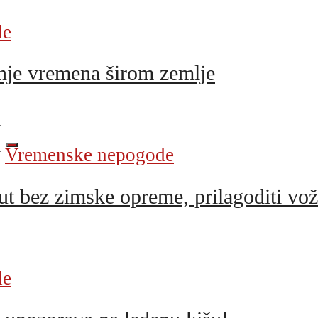
de
nje vremena širom zemlje
Vremenske nepogode
bez zimske opreme, prilagoditi vož
de