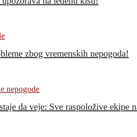
zorava na ledenu kišu!
de
obleme zbog vremenskih nepogoda!
e nepogode
taje da veje: Sve raspoložive ekipe n