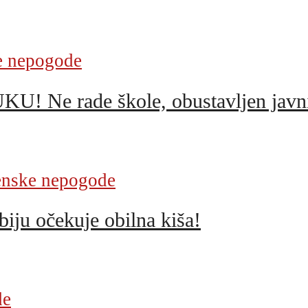
 nepogode
e rade škole, obustavljen javni
nske nepogode
iju očekuje obilna kiša!
de