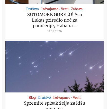
Društvo
Izdvajamo
Vesti
Zabava
•
•
•
SUTOMORE GORELO! Aca
Lukas priredio noć za
pamćenje, Habana...
08.08.2026.
Blog
Društvo
Izdvajamo
Vesti
•
•
•
Spremite spisak želja za kišu
meteora