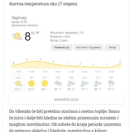
dnevna temperatura oko 17 stepeni.
weather.com
Do vikenda će biti pretežno sunčano i osetno toplije. Samo
će jutra i dalje biti hladna sa slabim prizemnim mrazem i
maglom mestimično. Od subote do kraja perioda umereno
do potpuno oblačno i hladnije, mestimično s kišom.