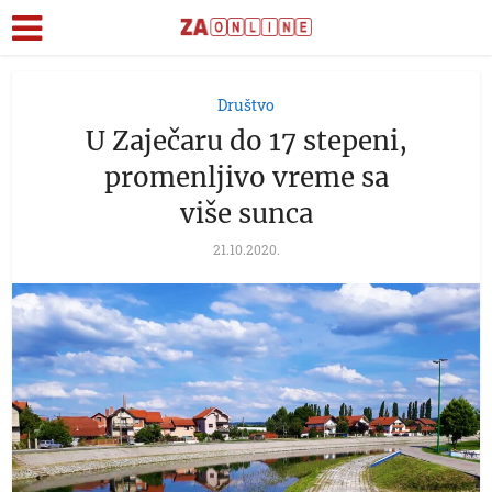
Društvo
U Zaječaru do 17 stepeni,
promenljivo vreme sa
više sunca
21.10.2020.