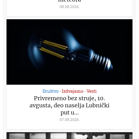
08.08.2026.
Društvo
Izdvajamo
Vesti
•
•
Privremeno bez struje, 10.
avgusta, deo naselja Lubnički
put u...
07.08.2026.