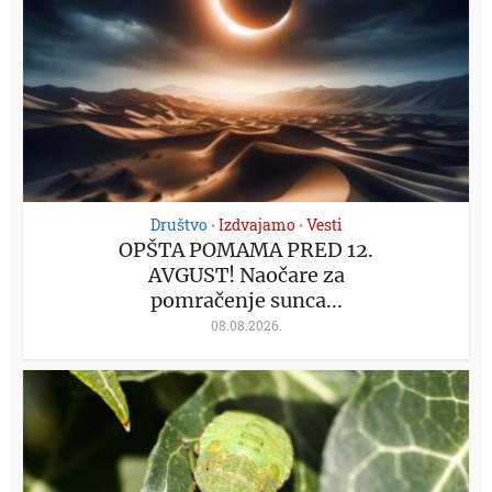
Društvo
Izdvajamo
Vesti
•
•
OPŠTA POMAMA PRED 12.
AVGUST! Naočare za
pomračenje sunca...
08.08.2026.