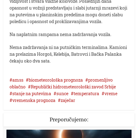
vidljivost i stvara vlažne kolovoze. Poslednjih dana
opasnost u vožnji predstavljaju i slabi jutarnji mrazevi koji
na putevima u planinskim predelima mogu doneti slabu
poledicu i opasnost od proklizavanjima vozila.
Na naplatnim rampama nema zadržavanja vozila.
Nema zadržavanja ni na putničkim terminalima. Kamioni
na prelazima Horgoš, Kelebija, Batrovci i Bačka Palanka
čekaju oko dva sata.
amss
biometeorološka prognoza
promenljivo
oblačno
Republički hidrometeorološki zavod Srbije
stanje na putevima
sunce
temperatura
vreme
vremenska prognoza
zaječar
Preporučujemo: