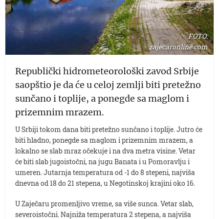
FOTO:
zajecaronline.com
Republički hidrometeorološki zavod Srbije
saopštio je da će u celoj zemlji biti pretežno
sunčano i toplije, a ponegde sa maglom i
prizemnim mrazem.
U Srbiji tokom dana biti pretežno sunčano i toplije. Jutro će
biti hladno, ponegde sa maglom i prizemnim mrazem, a
lokalno se slab mraz očekuje i na dva metra visine. Vetar
će biti slab jugoistočni, na jugu Banata i u Pomoravlju i
umeren. Jutarnja temperatura od -1 do 8 stepeni, najviša
dnevna od 18 do 21 stepena, u Negotinskoj krajini oko 16.
U Zaječaru promenljivo vreme, sa više sunca. Vetar slab,
severoistočni. Najniža temperatura 2 stepena, a najviša