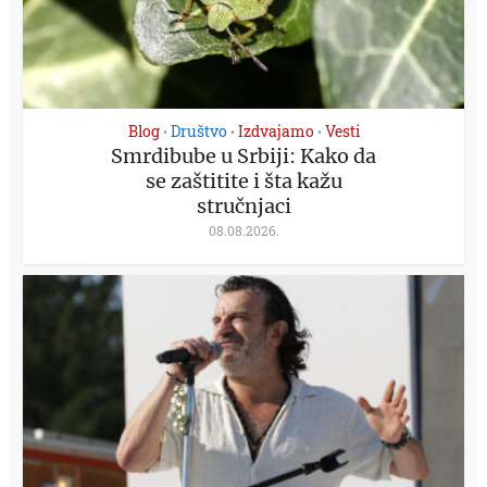
Blog
Društvo
Izdvajamo
Vesti
•
•
•
Smrdibube u Srbiji: Kako da
se zaštitite i šta kažu
stručnjaci
08.08.2026.