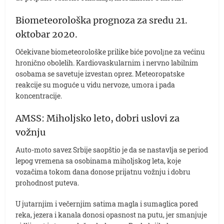
Biometeorološka prognoza za sredu 21.
oktobar 2020.
Očekivane biometeorološke prilike biće povolјne za većinu
hronično obolelih. Kardiovaskularnim i nervno labilnim
osobama se savetuje izvestan oprez. Meteoropatske
reakcije su moguće u vidu nervoze, umora i pada
koncentracije.
AMSS: Miholjsko leto, dobri uslovi za
vožnju
Auto-moto savez Srbije saopštio je da se nastavlja se period
lepog vremena sa osobinama miholjskog leta, koje
vozačima tokom dana donose prijatnu vožnju i dobru
prohodnost puteva.
U jutarnjim i večernjim satima magla i sumaglica pored
reka, jezera i kanala donosi opasnost na putu, jer smanjuje