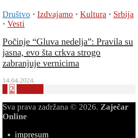
Društvo
•
Izdvajamo
•
Kultura
•
Srbija
•
Vesti
Počinje “Gluva nedelja”: Pravila su
jasna, evo šta crkva strogo
zabranjuje vernicima
14.04.2024.
1
2
Sledeća
Sva prava zadržana © 2026.
Zaječar
Online
impresum