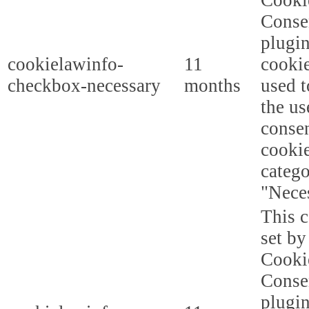
Cooki
Conse
plugi
cookielawinfo-
11
cookie
checkbox-necessary
months
used t
the us
consen
cookie
categ
"Nece
This c
set b
Cooki
Conse
plugi