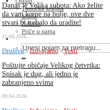
Ostalo
Danas je Velika subota: Ako želite
Timočka krajina
da vam krene na bolje, ove dve
Srbija
stvari bi trebalo da uradite!
Zabava
Priče u nama
11.04.2026.
Društvo
•
Izdvajamo
•
Vesti
Poštujte običaje Velikog četvrtka:
Spisak je dug, ali jedno je
zabranjeno svima
09.04.2026.