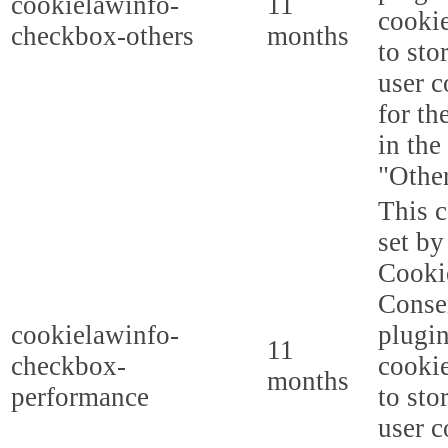
cookielawinfo-
11
cookie
checkbox-others
months
to sto
user c
for th
in the
"Other
This c
set b
Cooki
Conse
cookielawinfo-
plugi
11
checkbox-
cookie
months
performance
to sto
user c