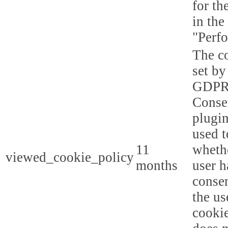
for th
in the
"Perf
The co
set by
GDPR
Conse
plugin
used t
11
whethe
viewed_cookie_policy
months
user h
consen
the us
cookie