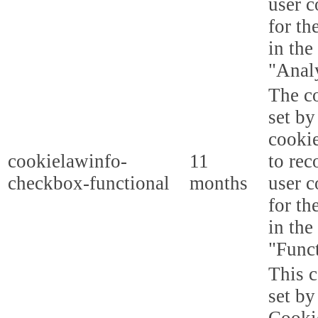
user c
for th
in the
"Analy
The co
set b
cooki
cookielawinfo-
11
to rec
checkbox-functional
months
user c
for th
in the
"Funct
This c
set b