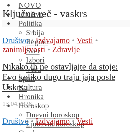
NOVO
Ključna reč - vaskrs
Društvo
Politika
Srbija
Društvo
•
Izdvajamo
•
Vesti
•
Region
zanimljivosti
•
Zdravlje
Svet
Izbori
Nikako ih ne ostavljajte da stoje:
Vesti
Evo koliko dugo traju jaja posle
Sport
Uskrsa
Kultura
Hronika
13.04.2026.
Horoskop
Dnevni horoskop
Društvo
•
Izdvajamo
•
Vesti
Ljubavni horoskop