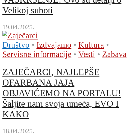
Velikoj suboti
19.04.2025.
Društvo
•
Izdvajamo
•
Kultura
•
Servisne informacije
•
Vesti
•
Zabava
ZAJEČARCI, NAJLEPŠE
OFARBANA JAJA
OBJAVIĆEMO NA PORTALU!
Šaljite nam svoja umeća, EVO I
KAKO
18.04.2025.