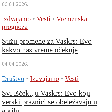
06.04.2026.
Izdvajamo
•
Vesti
•
Vremenska
prognoza
Stižu promene za Vaskrs: Evo
kakvo nas vreme očekuje
04.04.2026.
Društvo
•
Izdvajamo
•
Vesti
Svi iščekuju Vaskrs: Evo koji
verski praznici se obeležavaju u
aprilu