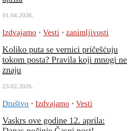
01.04.2026.
Izdvajamo
•
Vesti
•
zanimljivosti
Koliko puta se vernici pričešćuju
tokom posta? Pravila koji mnogi ne
znaju
23.02.2026.
Društvo
•
Izdvajamo
•
Vesti
Vaskrs ove godine 12. aprila:
Danas počinje Časni post!