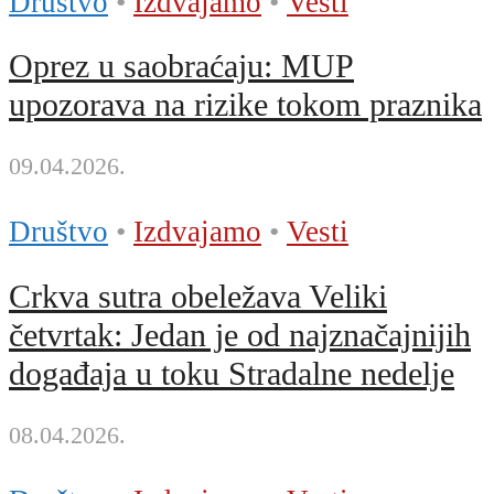
Društvo
•
Izdvajamo
•
Vesti
Oprez u saobraćaju: MUP
upozorava na rizike tokom praznika
09.04.2026.
Društvo
•
Izdvajamo
•
Vesti
Crkva sutra obeležava Veliki
četvrtak: Jedan je od najznačajnijih
događaja u toku Stradalne nedelje
08.04.2026.