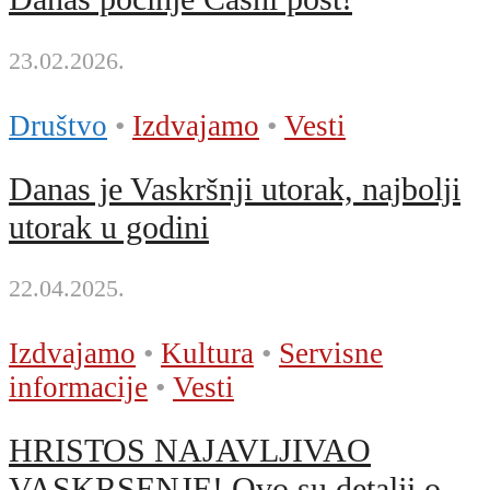
23.02.2026.
Društvo
•
Izdvajamo
•
Vesti
Danas je Vaskršnji utorak, najbolji
utorak u godini
22.04.2025.
Izdvajamo
•
Kultura
•
Servisne
informacije
•
Vesti
HRISTOS NAJAVLJIVAO
VASKRSENJE! Ovo su detalji o