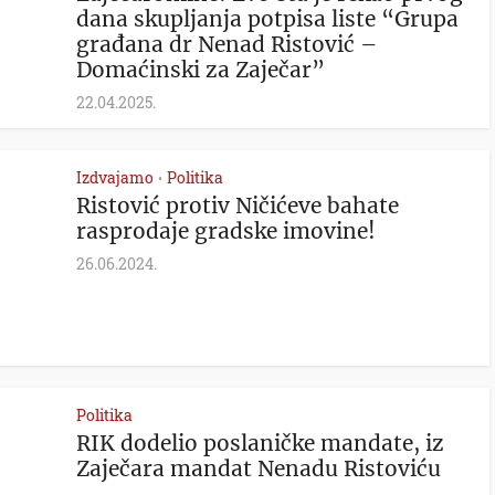
dana skupljanja potpisa liste “Grupa
građana dr Nenad Ristović –
Domaćinski za Zaječar”
22.04.2025.
Izdvajamo
Politika
•
Ristović protiv Ničićeve bahate
rasprodaje gradske imovine!
26.06.2024.
Politika
RIK dodelio poslaničke mandate, iz
Zaječara mandat Nenadu Ristoviću