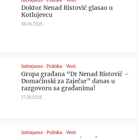
•
•
Doktor Nenad Ristović glasao u
Kotlujevcu
08.06.2025.
Izdvajamo
Politika
Vesti
•
•
Grupa građana “Dr Nenad Ristović –
Domaćinski za Zaječar” danas u
razgovoru sa građanima!
17.05.2025.
Izdvajamo
Politika
Vesti
•
•