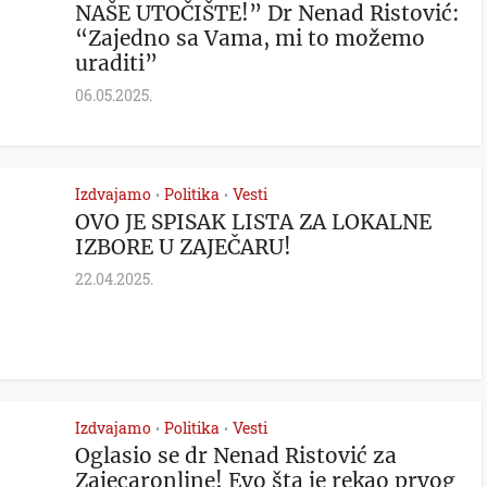
NAŠE UTOČIŠTE!” Dr Nenad Ristović:
“Zajedno sa Vama, mi to možemo
uraditi”
06.05.2025.
Izdvajamo
Politika
Vesti
•
•
OVO JE SPISAK LISTA ZA LOKALNE
IZBORE U ZAJEČARU!
22.04.2025.
Izdvajamo
Politika
Vesti
•
•
Oglasio se dr Nenad Ristović za
Zajecaronline! Evo šta je rekao prvog