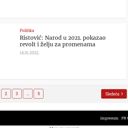
Politika
Ristović: Narod u 2021. pokazao
revolt i želju za promenama
14.01.2022.
2
3
…
5
Sledeća
impresum
PR 