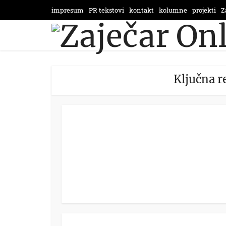
impresum
PR tekstovi
kontakt
kolumne
projekti
Z
Ključna r