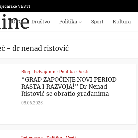
aječarske VESTI
NOVO
Društvo
Politika
Sport
Kultura
eč - dr nenad ristović
Blog
Izdvajamo
Politika
Vesti
•
•
•
“GRAD ZAPOČINJE NOVI PERIOD
RASTA I RAZVOJA!” Dr Nenad
Ristović se obratio građanima
08.06.2025.
Izdvajamo
Politika
Vesti