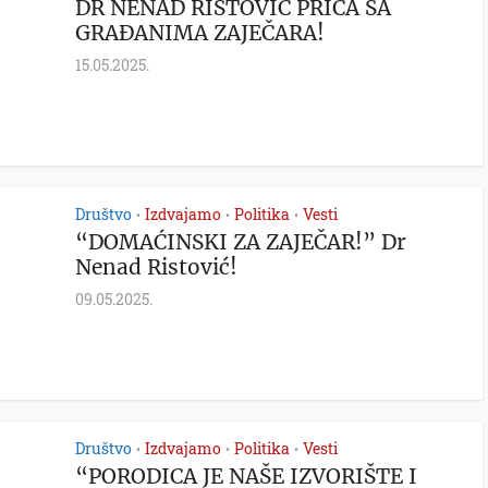
DR NENAD RISTOVIĆ PRIČA SA
GRAĐANIMA ZAJEČARA!
15.05.2025.
Društvo
Izdvajamo
Politika
Vesti
•
•
•
“DOMAĆINSKI ZA ZAJEČAR!” Dr
Nenad Ristović!
09.05.2025.
Društvo
Izdvajamo
Politika
Vesti
•
•
•
“PORODICA JE NAŠE IZVORIŠTE I