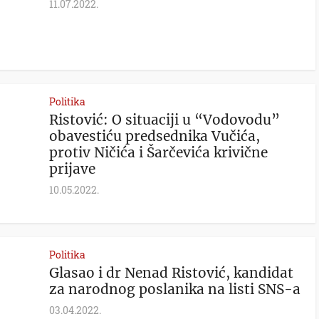
11.07.2022.
Politika
Ristović: O situaciji u “Vodovodu”
obavestiću predsednika Vučića,
protiv Ničića i Šarčevića krivične
prijave
10.05.2022.
Politika
Glasao i dr Nenad Ristović, kandidat
za narodnog poslanika na listi SNS-a
03.04.2022.