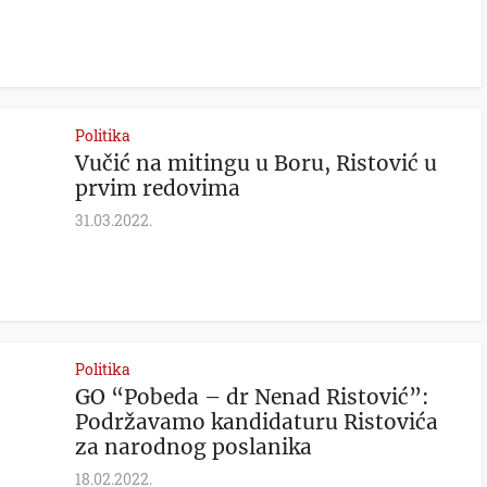
Politika
Vučić na mitingu u Boru, Ristović u
prvim redovima
31.03.2022.
Politika
GO “Pobeda – dr Nenad Ristović”:
Podržavamo kandidaturu Ristovića
za narodnog poslanika
18.02.2022.