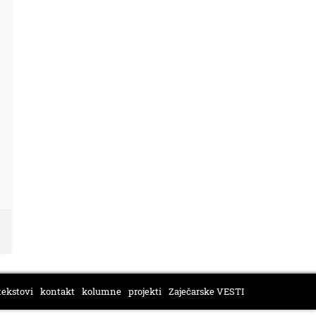
tekstovi
kontakt
kolumne
projekti
Zaječarske VESTI