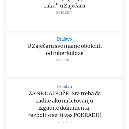
raku“ u Zajеčaru
04.10.2019.
Društvo
U Zaječaru sve manje obolelih
od tuberkuloze
25.03.2019.
Društvo
ZA NE DAJ BOŽE: Šta treba da
radite ako na letovanju
izgubite dokumenta,
razbolite se ili vas POKRADU!
07.07.2017.