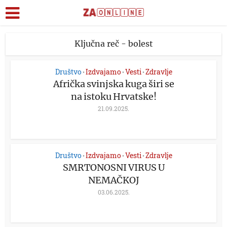
Ključna reč - bolest
Društvo
Izdvajamo
Vesti
Zdravlje
•
•
•
Afrička svinjska kuga širi se
na istoku Hrvatske!
21.09.2025.
Društvo
Izdvajamo
Vesti
Zdravlje
•
•
•
SMRTONOSNI VIRUS U
NEMAČKOJ
03.06.2025.