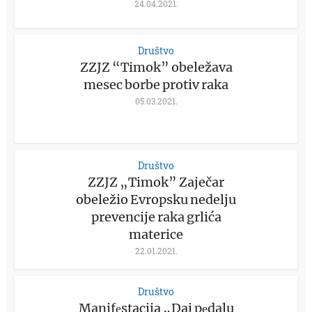
24.04.2021.
Društvo
ZZJZ “Timok” obeležava
mesec borbe protiv raka
05.03.2021.
Društvo
ZZJZ „Timok” Zaječar
obeležio Evropsku nedelju
prevencije raka grlića
materice
22.01.2021.
Društvo
Manifеstacija „Daj pеdalu