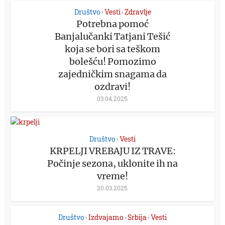
Društvo
Vesti
Zdravlje
•
•
Potrebna pomoć
Banjalučanki Tatjani Tešić
koja se bori sa teškom
bolešću! Pomozimo
zajedničkim snagama da
ozdravi!
03.04.2025.
Društvo
Vesti
•
KRPELJI VREBAJU IZ TRAVE:
Počinje sezona, uklonite ih na
vreme!
20.03.2025.
Društvo
Izdvajamo
Srbija
Vesti
•
•
•