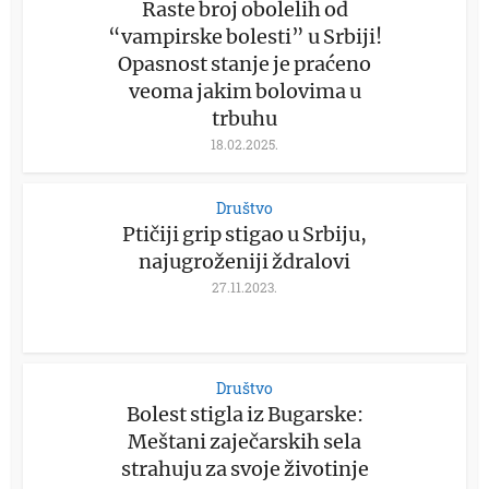
Raste broj obolelih od
“vampirske bolesti” u Srbiji!
Opasnost stanje je praćeno
veoma jakim bolovima u
trbuhu
18.02.2025.
Društvo
Ptičiji grip stigao u Srbiju,
najugroženiji ždralovi
27.11.2023.
Društvo
Bolest stigla iz Bugarske:
Meštani zaječarskih sela
strahuju za svoje životinje