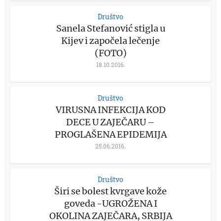
Društvo
Sanela Stefanović stigla u
Kijev i započela lečenje
(FOTO)
18.10.2016.
Društvo
VIRUSNA INFEKCIJA KOD
DECE U ZAJEČARU –
PROGLAŠENA EPIDEMIJA
25.06.2016.
Društvo
Širi se bolest kvrgave kože
goveda -UGROŽENA I
OKOLINA ZAJEČARA, SRBIJA