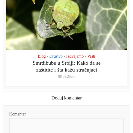
Blog
Društvo
Izdvajamo
Vesti
•
•
•
Smrdibube u Srbiji: Kako da se
zaštitite i šta kažu stručnjaci
08.08.2026.
Dodaj komentar
Komentar