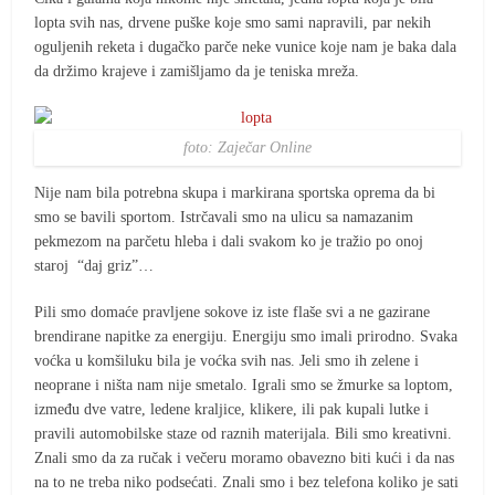
lopta svih nas, drvene puške koje smo sami napravili, par nekih
oguljenih reketa i dugačko parče neke vunice koje nam je baka dala
da držimo krajeve i zamišljamo da je teniska mreža.
foto: Zaječar Online
Nije nam bila potrebna skupa i markirana sportska oprema da bi
smo se bavili sportom. Istrčavali smo na ulicu sa namazanim
pekmezom na parčetu hleba i dali svakom ko je tražio po onoj
staroj “daj griz”…
Pili smo domaće pravljene sokove iz iste flaše svi a ne gazirane
brendirane napitke za energiju. Energiju smo imali prirodno. Svaka
voćka u komšiluku bila je voćka svih nas. Jeli smo ih zelene i
neoprane i ništa nam nije smetalo. Igrali smo se žmurke sa loptom,
između dve vatre, ledene kraljice, klikere, ili pak kupali lutke i
pravili automobilske staze od raznih materijala. Bili smo kreativni.
Znali smo da za ručak i večeru moramo obavezno biti kući i da nas
na to ne treba niko podsećati. Znali smo i bez telefona koliko je sati