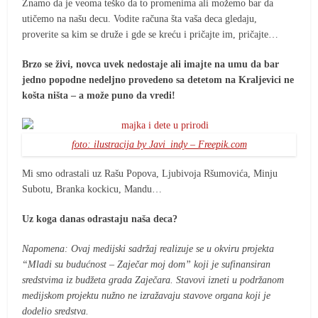
Znamo da je veoma teško da to promenima ali možemo bar da
utičemo na našu decu. Vodite računa šta vaša deca gledaju,
proverite sa kim se druže i gde se kreću i pričajte im, pričajte…
Brzo se živi, novca uvek nedostaje ali imajte na umu da bar
jedno popodne nedeljno provedeno sa detetom na Kraljevici ne
košta ništa – a može puno da vredi!
foto: ilustracija by Javi_indy – Freepik.com
Mi smo odrastali uz Rašu Popova, Ljubivoja Ršumovića, Minju
Subotu, Branka kockicu, Mandu…
Uz koga danas odrastaju naša deca?
Napomena: Ovaj medijski sadržaj realizuje se u okviru projekta
“Mladi su budućnost – Zaječar moj dom” koji je sufinansiran
sredstvima iz budžeta grada Zaječara. Stavovi izneti u podržanom
medijskom projektu nužno ne izražavaju stavove organa koji je
dodelio sredstva.