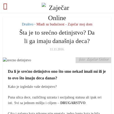
Društvo
Mladi su budućnost - Zaječar moj dom
•
Šta je to srećno detinjstvo? Da
li ga imaju današnja deca?
11.11.2016.
foto: Zaječar Online
Da li je srećno detinjstvo ono što smo nekad imali mi ili je
to ovo što imaju deca danas?
Kako je izgledalo vaše detinjstvo?
Puna ulica dece, različitog uzrasta i socijalnog statusa ali ipak svi
isti. Svi sa jednom mišlju i ciljem –
DRUGARSTVO
.
Cika i galama koja nikome nije smetala, jedna loptu koja je bila