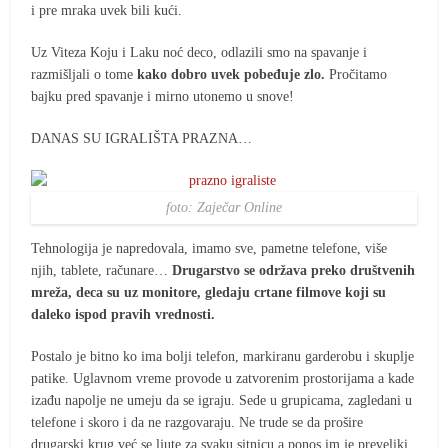
i pre mraka uvek bili kući.
Uz Viteza Koju i Laku noć deco, odlazili smo na spavanje i
razmišljali o tome
kako dobro uvek pobeđuje zlo.
Pročitamo
bajku pred spavanje i mirno utonemo u snove!
DANAS SU IGRALIŠTA PRAZNA…
foto: Zaječar Online
Tehnologija je napredovala, imamo sve, pametne telefone, više
njih, tablete, računare…
Drugarstvo se održava preko društvenih
mreža, deca su uz monitore, gledaju crtane filmove koji su
daleko ispod pravih vrednosti.
Postalo je bitno ko ima bolji telefon, markiranu garderobu i skuplje
patike. Uglavnom vreme provode u zatvorenim prostorijama a kade
izađu napolje ne umeju da se igraju. Sede u grupicama, zagledani u
telefone i skoro i da ne razgovaraju. Ne trude se da prošire
drugarski krug već se ljute za svaku sitnicu a ponos im je preveliki