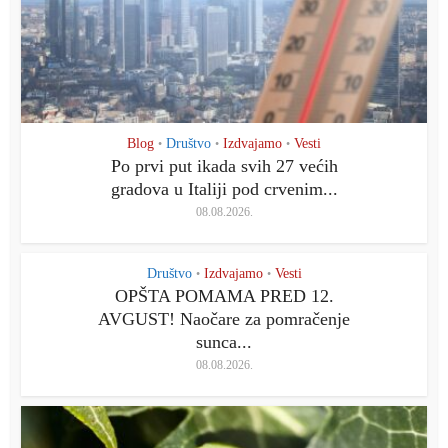
Blog
Društvo
Izdvajamo
Vesti
•
•
•
Po prvi put ikada svih 27 većih
gradova u Italiji pod crvenim...
08.08.2026.
Društvo
Izdvajamo
Vesti
•
•
OPŠTA POMAMA PRED 12.
AVGUST! Naočare za pomračenje
sunca...
08.08.2026.