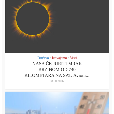
Društvo
Izdvajamo
Vesti
•
•
NASA ĆE JURITI MRAK
BRZINOM OD 740
KILOMETARA NA SAT: Avioni...
08.08.2026.