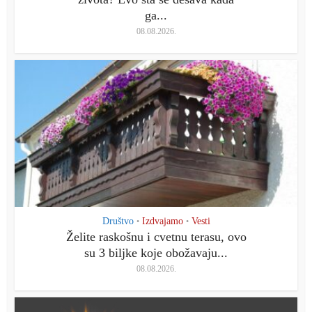
ga...
08.08.2026.
Društvo
Izdvajamo
Vesti
•
•
Želite raskošnu i cvetnu terasu, ovo
su 3 biljke koje obožavaju...
08.08.2026.