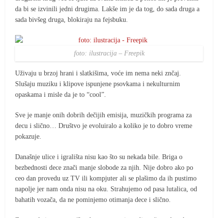
da bi se izvinili jedni drugima. Lakše im je da tog, do sada druga a
sada bivšeg druga, blokiraju na fejsbuku.
foto: ilustracija – Freepik
Uživaju u brzoj hrani i slatkišima, voće im nema neki znčaj.
Slušaju muziku i klipove ispunjene psovkama i nekulturnim
opaskama i misle da je to “cool”.
Sve je manje onih dobrih dečijih emisija, muzičkih programa za
decu i slično… Društvo je evoluiralo a koliko je to dobro vreme
pokazuje.
Današnje ulice i igrališta nisu kao što su nekada bile. Briga o
bezbednosti dece znači manje slobode za njih. Nije dobro ako po
ceo dan provedu uz TV ili kompjuter ali se plašimo da ih pustimo
napolje jer nam onda nisu na oku. Strahujemo od pasa lutalica, od
bahatih vozača, da ne pominjemo otimanja dece i slično.