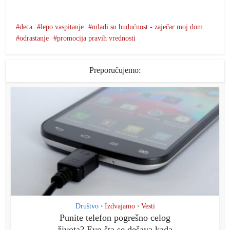
deca
lepo vaspitanje
mladi su budućnost - zaječar moj dom
odrastanje
promocija pravih vrednosti
Preporučujemo:
Društvo
Izdvajamo
Vesti
•
•
Punite telefon pogrešno celog
života? Evo šta se dešava kada