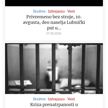
Društvo
Izdvajamo
Vesti
•
•
Privremeno bez struje, 10.
avgusta, deo naselja Lubnički
put u...
07.08.2026.
Društvo
Izdvajamo
Vesti
•
•
Kriza prenatrpanosti u