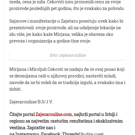
meda, cena je niža. Cekovići nisu promenili cenu za svoje
proizvode poslednjih pet godina, što je svakako za pohvalu.
Sajmove i manifestacije u Zaječaru posećuju uvek kako bi
prezentovali svoje proizvode, ali na udaljenije lokacije ne
idu više, jer kako kaže Mirjana, velika je obaveza oko
prevoza i organizacija a godine čine svoje.
foto: zajecaronline
Mirijana i Miroljub Ceković se nadaju da će ovaj posao koji
se decenijama radi u njihovoj porodici, nastaviti mladi,
navode da ne bi voleli da se tradicija izgubi, a svakako ima i
dobiti .
Zajecaronline/B.S/J.V.
Čitajte portal
Zajecaronline.com,
najbrži portal u Srbiji i
regionu sa najvećim rastućim rezultatima i ekskluzivnim
vestima. Zapratite nas i
na Instagramu, Facebook, Threads!
Budite uvek