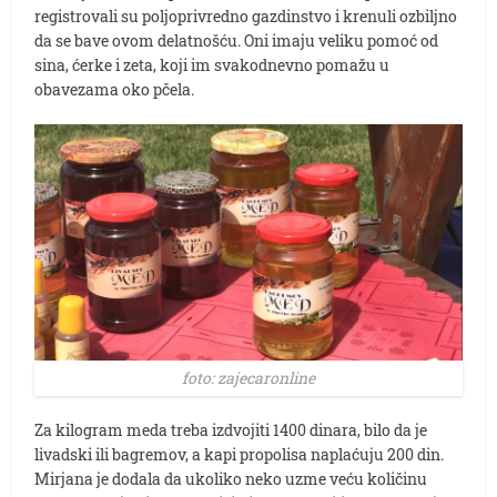
registrovali su poljoprivredno gazdinstvo i krenuli ozbiljno
da se bave ovom delatnošću. Oni imaju veliku pomoć od
sina, ćerke i zeta, koji im svakodnevno pomažu u
obavezama oko pčela.
foto: zajecaronline
Za kilogram meda treba izdvojiti 1400 dinara, bilo da je
livadski ili bagremov, a kapi propolisa naplaćuju 200 din.
Mirjana je dodala da ukoliko neko uzme veću količinu