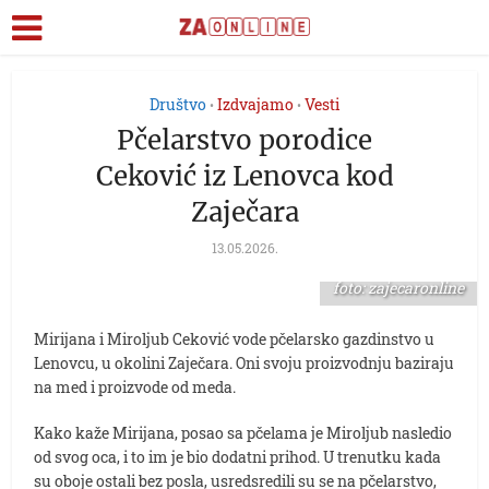
Društvo
Izdvajamo
Vesti
•
•
Pčelarstvo porodice
Ceković iz Lenovca kod
Zaječara
13.05.2026.
foto: zajecaronline
Mirijana i Miroljub Ceković vode pčelarsko gazdinstvo u
Lenovcu, u okolini Zaječara. Oni svoju proizvodnju baziraju
na med i proizvode od meda.
Kako kaže Mirijana, posao sa pčelama je Miroljub nasledio
od svog oca, i to im je bio dodatni prihod. U trenutku kada
su oboje ostali bez posla, usredsredili su se na pčelarstvo,