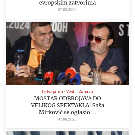
evropskim zatvorima
07.08.2026.
Izdvajamo
Vesti
Zabava
•
•
MOSTAR ODBROJAVA DO
VELIKOG SPEKTAKLA! Saša
Mirković se oglasio:...
07.08.2026.