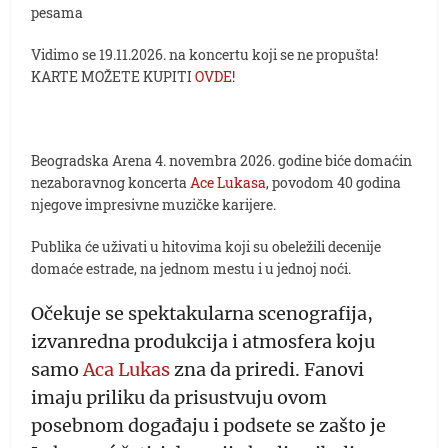
pesama
Vidimo se 19.11.2026. na koncertu koji se ne propušta!
KARTE MOŽETE KUPITI
OVDE!
Beogradska Arena 4. novembra 2026. godine biće domaćin
nezaboravnog koncerta
Ace Lukasa
, povodom 40 godina
njegove impresivne muzičke karijere.
Publika će uživati u hitovima koji su obeležili decenije
domaće estrade, na jednom mestu i u jednoj noći.
Očekuje se spektakularna scenografija,
izvanredna produkcija i atmosfera koju
samo
Aca Lukas
zna da priredi. Fanovi
imaju priliku da prisustvuju ovom
posebnom događaju i podsete se zašto je