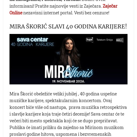
informisani! Pratite najnovije vesti iz Zaječara.
Zaječar
Online
nezavisni internet portal. Vesti bez cenzure!
MIRA ŠKORIĆ SLAVI 40 GODINA KARIJERE!
Mira Škorić obeležiće veliki jubilej , 40 godina uspešne
muzičke karijere, spektakularnim koncertom. Ovaj
koncert biće više od nastupa, prava muzička retrospektiva
i slavlje karijere koja traje četiri decenije! Sava centar će te
večeri biti mesto spektakla koji će se dugo prepričavat.
Publika će imati priliku da zajedno sa Mirinom muzikom
proslavi godine hitova, uspomena i bezvremenskih