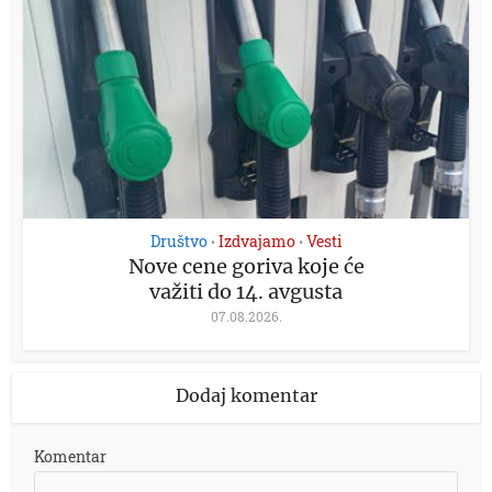
Društvo
Izdvajamo
Vesti
•
•
Nove cene goriva koje će
važiti do 14. avgusta
07.08.2026.
Dodaj komentar
Komentar