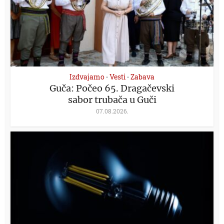
Izdvajamo
Vesti
Zabava
•
•
Guča: Počeo 65. Dragačevski
sabor trubača u Guči
07.08.2026.