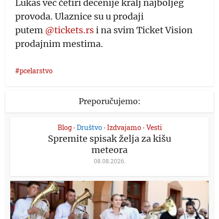
Lukas već četiri decenije kralj najboljeg
provoda. Ulaznice su u prodaji
putem
@tickets.rs
i na svim Ticket Vision
prodajnim mestima.
pcelarstvo
Preporučujemo:
Blog
Društvo
Izdvajamo
Vesti
•
•
•
Spremite spisak želja za kišu
meteora
08.08.2026.