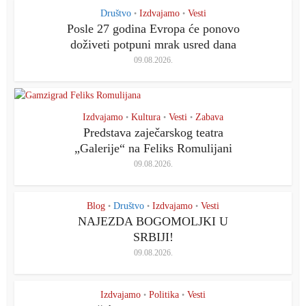
Društvo
Izdvajamo
Vesti
•
•
Posle 27 godina Evropa će ponovo
doživeti potpuni mrak usred dana
09.08.2026.
Izdvajamo
Kultura
Vesti
Zabava
•
•
•
Predstava zaječarskog teatra
„Galerije“ na Feliks Romulijani
09.08.2026.
Blog
Društvo
Izdvajamo
Vesti
•
•
•
NAJEZDA BOGOMOLJKI U
SRBIJI!
09.08.2026.
Izdvajamo
Politika
Vesti
•
•