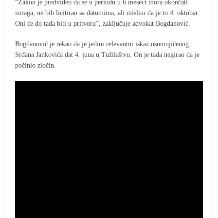
“Zakon je predvideo da se u periodu u 6 meseci mora okončati
istraga, ne bih licitirao sa datumima, ali mislim da je to 4. oktobar.
Oni će do tada biti u pritvoru”, zaključuje advokat Bogdanović.
Bogdanović je rekao da je jedini relevantni iskaz osumnjičenog
Srđana Jankovića dat 4. juna u Tužilaštvu. On je tada negirao da je
počinio zločin.