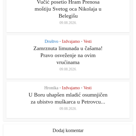
Vučić posetio Hram Prenosa
moštiju Svetog oca Nikolaja u
Belegišu
09.08.2026.
Društvo
Izdvajamo
Vesti
•
•
Zamrznuta limunada u čašama!
Pravo osveženje na ovim
vrućinama
09.08.2026.
Hronika
Izdvajamo
Vesti
•
•
U Boru uhapšen mladić osumnjičen
za ubistvo muškarca u Petrovcu...
09.08.2026.
Dodaj komentar