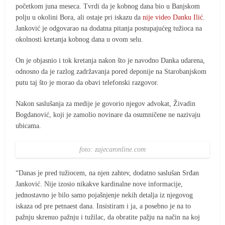
početkom juna meseca. Tvrdi da je kobnog dana bio u Banjskom
polju u okolini Bora, ali ostaje pri iskazu da
nije video Danku Ilić
.
Janković je odgovarao na dodatna pitanja postupajućeg tužioca na
okolnosti kretanja kobnog dana u ovom selu.
On je objasnio i tok kretanja nakon što je navodno Danka udarena,
odnosno da je razlog zadržavanja pored deponije na Starobanjskom
putu taj što je morao da obavi telefonski razgovor.
Nakon saslušanja za medije je govorio njegov advokat, Živadin
Bogdanović, koji je zamolio novinare da osumničene ne nazivaju
ubicama.
foto: zajecaronline.com
“Danas je pred tužiocem, na njen zahtev, dodatno saslušan Srđan
Janković. Nije izosio nikakve kardinalne nove informacije,
jednostavno je bilo samo pojašnjenje nekih detalja iz njegovog
iskaza od pre petnaest dana. Insistiram i ja, a posebno je na to
pažnju skrenuo pažnju i tužilac, da obratite pažju na način na koj