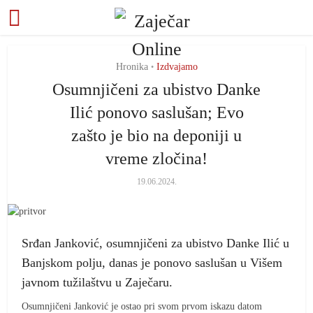
Hronika
Izdvajamo
•
Osumnjičeni za ubistvo Danke
Ilić ponovo saslušan; Evo
zašto je bio na deponiji u
vreme zločina!
19.06.2024.
Srđan Janković, osumnjičeni za ubistvo Danke Ilić u
Banjskom polju, danas je ponovo saslušan u Višem
javnom tužilaštvu u Zaječaru.
Osumnjičeni Janković je ostao pri svom prvom iskazu datom