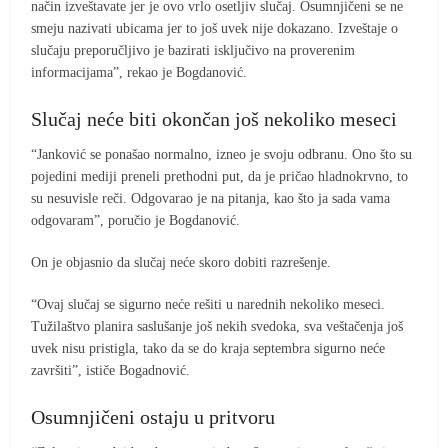
način izveštavate jer je ovo vrlo osetljiv slučaj. Osumnjičeni se ne
smeju nazivati ubicama jer to još uvek nije dokazano. Izveštaje o
slučaju preporučljivo je bazirati isključivo na proverenim
informacijama”, rekao je Bogdanović.
Slučaj neće biti okončan još nekoliko meseci
“Janković se ponašao normalno, izneo je svoju odbranu. Ono što su
pojedini mediji preneli prethodni put, da je pričao hladnokrvno, to
su nesuvisle reči. Odgovarao je na pitanja, kao što ja sada vama
odgovaram”, poručio je Bogdanović.
On je objasnio da slučaj neće skoro dobiti razrešenje.
“Ovaj slučaj se sigurno neće rešiti u narednih nekoliko meseci.
Tužilaštvo planira saslušanje još nekih svedoka, sva veštačenja još
uvek nisu pristigla, tako da se do kraja septembra sigurno neće
završiti”, ističe Bogadnović.
Osumnjičeni ostaju u pritvoru