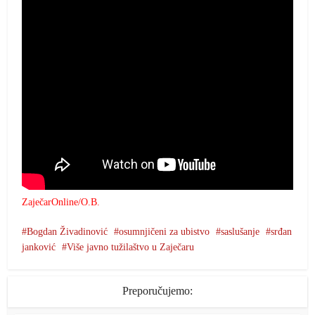
ZaječarOnline/O.B.
Bogdan Živadinović
osumnjičeni za ubistvo
saslušanje
srđan
janković
Više javno tužilaštvo u Zaječaru
Preporučujemo: