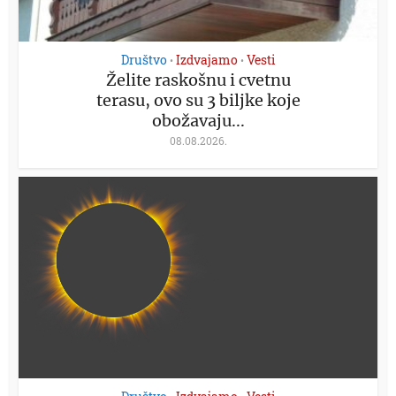
Društvo
Izdvajamo
Vesti
•
•
Želite raskošnu i cvetnu
terasu, ovo su 3 biljke koje
obožavaju...
08.08.2026.