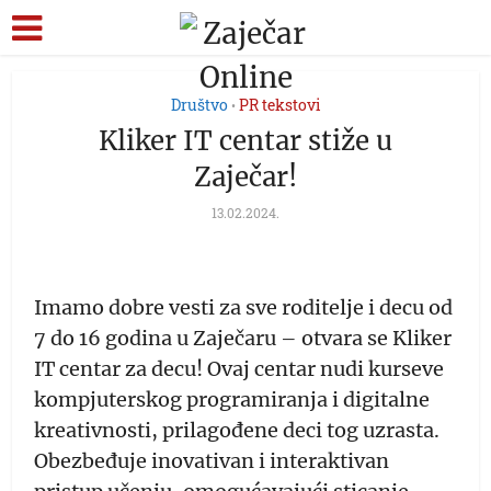
Društvo
PR tekstovi
•
Kliker IT centar stiže u
Zaječar!
13.02.2024.
Imamo dobre vesti za sve roditelje i decu od
7 do 16 godina u Zaječaru – otvara se Kliker
IT centar za decu! Ovaj centar nudi kurseve
kompjuterskog programiranja i digitalne
kreativnosti, prilagođene deci tog uzrasta.
Obezbeđuje inovativan i interaktivan