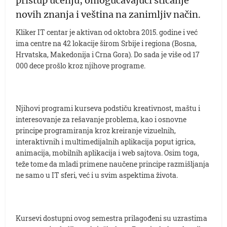
pristup učenju, omogućavajući sticanje
novih znanja i veština na zanimljiv način.
Kliker IT centar je aktivan od oktobra 2015. godine i već
ima centre na 42 lokacije širom Srbije i regiona (Bosna,
Hrvatska, Makedonija i Crna Gora). Do sada je više od 17
000 dece prošlo kroz njihove programe.
Njihovi programi kurseva podstiču kreativnost, maštu i
interesovanje za rešavanje problema, kao i osnovne
principe programiranja kroz kreiranje vizuelnih,
interaktivnih i multimedijalnih aplikacija poput igrica,
animacija, mobilnih aplikacija i web sajtova. Osim toga,
teže tome da mladi primene naučene principe razmišljanja
ne samo u IT sferi, već i u svim aspektima života.
Kursevi dostupni ovog semestra prilagođeni su uzrastima