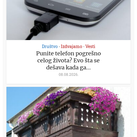
Društvo
Izdvajamo
Vesti
•
•
Punite telefon pogrešno
celog života? Evo šta se
dešava kada ga...
08.08.2026.