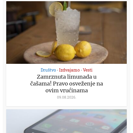
Društvo
Izdvajamo
Vesti
•
•
Zamrznuta limunada u
čašama! Pravo osveženje na
ovim vrućinama
09.08.2026.