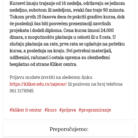
Kursevi imaju trajanje od 16 nedelja, održavaju se jednom
nedeljno, subotom ili nedeljom, svaki čas traje 90 minuta.
Tokom prvih 15 časova deca će pokriti gradivo kursa, dok
će poslednji čas biti posvećen prezentaciji završnih
projekata i dodeli diploma. Cena kursa iznosi 24.000
dinara, s mogućnošću plaćanja u celosti ili u 5 rata.
U
slučaju plaćanja na rate, prva rata se uplaćuje na početku
kursa, a poslednja na kraju. Svi potrebni materijali,
udžbenici, računari i ostala oprema su obezbeđeni
besplatno od strane Kliker centra.
Prijavu možete izvršiti na sledećem linku
https://kliker.edu.rs/zajecar/
ili pozivom na broj telefona
061 3178545.
kliker it centar
kurs
prijava
programiranje
Preporučujemo: