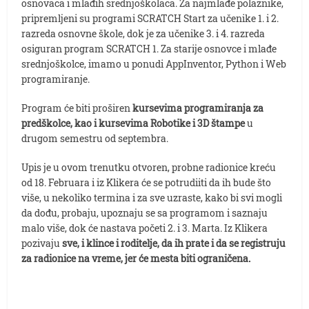
osnovaca i mlađih srednjoškolaca. Za najmlađe polaznike,
pripremljeni su programi SCRATCH Start za učenike 1. i 2.
razreda osnovne škole, dok je za učenike 3. i 4. razreda
osiguran program SCRATCH 1. Za starije osnovce i mlađe
srednjoškolce, imamo u ponudi AppInventor, Python i Web
programiranje.
Program će biti proširen
kursevima programiranja za
predškolce, kao i kursevima Robotike i 3D štampe
u
drugom semestru od septembra.
Upis je u ovom trenutku otvoren, probne radionice kreću
od 18. Februara i iz Klikera će se potrudiiti da ih bude što
više, u nekoliko termina i za sve uzraste, kako bi svi mogli
da dođu, probaju, upoznaju se sa programom i saznaju
malo više, dok će nastava početi 2. i 3. Marta. Iz Klikera
pozivaju
sve, i klince i roditelje, da ih prate i da se registruju
za radionice na vreme, jer će mesta biti ograničena.