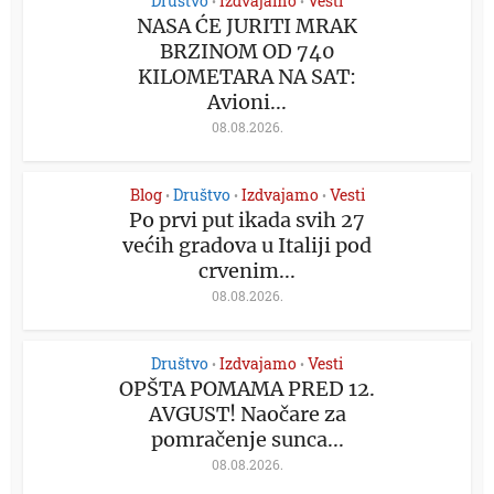
Društvo
Izdvajamo
Vesti
•
•
NASA ĆE JURITI MRAK
BRZINOM OD 740
KILOMETARA NA SAT:
Avioni...
08.08.2026.
Blog
Društvo
Izdvajamo
Vesti
•
•
•
Po prvi put ikada svih 27
većih gradova u Italiji pod
crvenim...
08.08.2026.
Društvo
Izdvajamo
Vesti
•
•
OPŠTA POMAMA PRED 12.
AVGUST! Naočare za
pomračenje sunca...
08.08.2026.