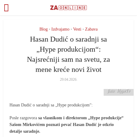
Blog
Izdvajamo
Vesti
Zabava
•
•
•
Hasan Dudić o saradnji sa
„Hype produkcijom“:
Najsrećniji sam na svetu, za
mene kreće novi život
29.04.2026.
foto: HypeTv
Hasan Dudić o saradnji sa „Hype produkcijom“:
Posle razgovora
sa vlasnikom i direktorom „Hype produkcije“
Sašom Mirkovićem poznati pevač Hasan Dudić je otkrio
detalje saradnje.