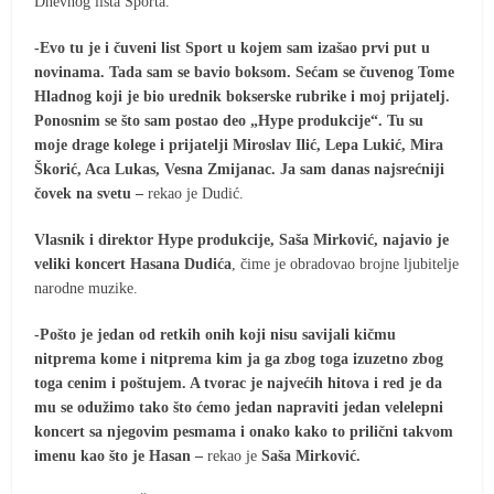
Dnevnog lista Sporta.
-Evo tu je i čuveni list Sport u kojem sam izašao prvi put u
novinama. Tada sam se bavio boksom. Sećam se čuvenog Tome
Hladnog koji je bio urednik bokserske rubrike i moj prijatelj.
Ponosnim se što sam postao deo „Hype produkcije“. Tu su
moje drage kolege i prijatelji Miroslav Ilić, Lepa Lukić, Mira
Škorić, Aca Lukas, Vesna Zmijanac. Ja sam danas najsrećniji
čovek na svetu –
rekao je Dudić.
Vlasnik i direktor Hype produkcije, Saša Mirković, najavio je
veliki koncert Hasana Dudića
, čime je obradovao brojne ljubitelje
narodne muzike.
-Pošto je jedan od retkih onih koji nisu savijali kičmu
nitprema kome i nitprema kim ja ga zbog toga izuzetno zbog
toga cenim i poštujem. A tvorac je najvećih hitova i red je da
mu se odužimo tako što ćemo jedan napraviti jedan velelepni
koncert sa njegovim pesmama i onako kako to prilični takvom
imenu kao što je Hasan –
rekao je
Saša Mirković.