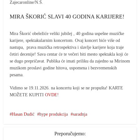
Zajecaronline/N.Š.
MIRA ŠKORIĆ SLAVI 40 GODINA KARIJERE!
Mira Škorić obeležiće veliki jubilej , 40 godina uspešne muzičke
karijere, spektakularnim koncertom. Ovaj koncert biće više od
nastupa, prava muzička retrospektiva i slavlje karijere koja traje
četiri decenije! Sava centar će te večeri biti mesto spektakla koji će
se dugo prepričavat. Publika će imati priliku da zajedno sa Mirinom
muzikom proslavi godine hitova, uspomena i bezvremenskih
pesama.
Vidimo se 19.11.2026. na koncertu koji se ne propušta! KARTE
MOŽETE KUPITI
OVDE!
Hasan Dudić
hype produkcija
saradnja
Preporučujemo: