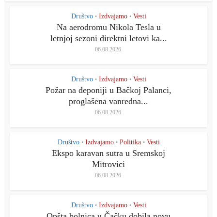
Društvo
Izdvajamo
Vesti
•
•
Na aerodromu Nikola Tesla u
letnjoj sezoni direktni letovi ka...
06.08.2026.
Društvo
Izdvajamo
Vesti
•
•
Požar na deponiji u Bačkoj Palanci,
proglašena vanredna...
06.08.2026.
Društvo
Izdvajamo
Politika
Vesti
•
•
•
Ekspo karavan sutra u Sremskoj
Mitrovici
06.08.2026.
Društvo
Izdvajamo
Vesti
•
•
Opšta bolnica u Čačku dobila novu