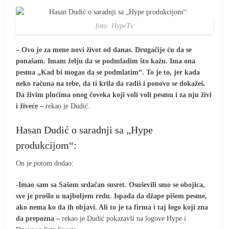
foto: HypeTv
– Ovo je za mene novi život od danas. Drugačije ću da se
ponašam. Imam želju da se podmladim što kažu. Ima ona
pesma „Kad bi mogao da se podmlatim“. To je to, jer kada
neko računa na tebe, da ti krila da radiš i ponovo se dokažeš.
Da živim plućima onog čoveka koji voli voli pesmu i za nju živi
i živeće –
rekao je Dudić.
Hasan Dudić o saradnji sa „Hype
produkcijom“:
On je potom dodao:
-Imao sam sa Sašom srdačan susret. Osuševili smo se obojica,
sve je prošlo u najboljem redu. Ispada da džape pišem pesme,
ako nema ko da ih objavi. Ali to je ta firma i taj logo koji zna
da prepozna –
rekao je Dudić pokazavši na logove Hype i