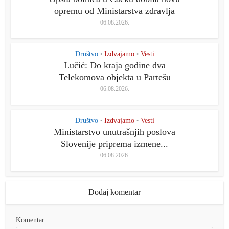
opremu od Ministarstva zdravlja
06.08.2026.
Društvo
Izdvajamo
Vesti
•
•
Lučić: Do kraja godine dva
Telekomova objekta u Partešu
06.08.2026.
Društvo
Izdvajamo
Vesti
•
•
Ministarstvo unutrašnjih poslova
Slovenije priprema izmene...
06.08.2026.
Dodaj komentar
Komentar