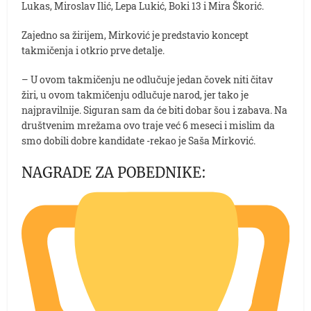
Lukas, Miroslav Ilić, Lepa Lukić, Boki 13 i Mira Škorić.
Zajedno sa žirijem, Mirković je predstavio koncept
takmičenja i otkrio prve detalje.
– U ovom takmičenju ne odlučuje jedan čovek niti čitav
žiri, u ovom takmičenju odlučuje narod, jer tako je
najpravilnije. Siguran sam da će biti dobar šou i zabava. Na
društvenim mrežama ovo traje već 6 meseci i mislim da
smo dobili dobre kandidate -rekao je Saša Mirković.
NAGRADE ZA POBEDNIKE: