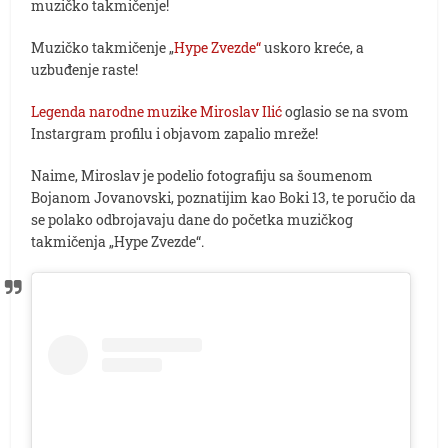
muzičko takmičenje!
Muzičko takmičenje „
Hype Zvezde“
uskoro kreće, a
uzbuđenje raste!
Legenda narodne muzike Miroslav Ilić
oglasio se na svom
Instargram profilu i objavom zapalio mreže!
Naime, Miroslav je podelio fotografiju sa šoumenom
Bojanom Jovanovski, poznatijim kao Boki 13, te poručio da
se polako odbrojavaju dane do početka muzičkog
takmičenja „Hype Zvezde“.