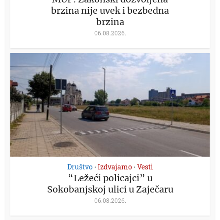
brzina nije uvek i bezbedna
brzina
06.08.2026.
Društvo
Izdvajamo
Vesti
•
•
“Ležeći policajci” u
Sokobanjskoj ulici u Zaječaru
06.08.2026.