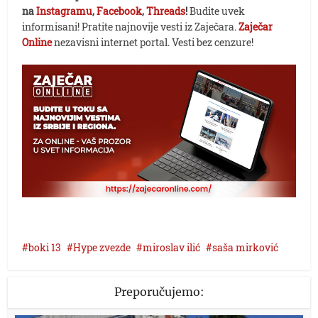
na
Instagramu
,
Facebook
,
Threads
!
Budite uvek
informisani! Pratite najnovije vesti iz Zaječara.
Zaječar
Online
nezavisni internet portal. Vesti bez cenzure!
boki 13
Hype zvezde
miroslav ilić
saša mirković
Preporučujemo: