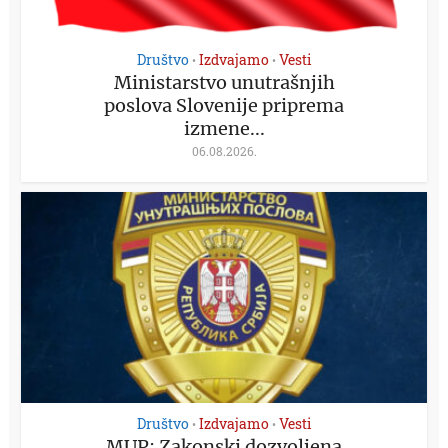
Društvo
Izdvajamo
Vesti
•
•
Ministarstvo unutrašnjih
poslova Slovenije priprema
izmene...
06.08.2026.
Društvo
Izdvajamo
Vesti
•
•
MUP: Zakonski dozvoljena