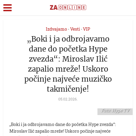
Izdvajamo
Vesti
VIP
•
•
„Boki i ja odbrojavamo
dane do početka Hype
zvezda“: Miroslav Ilić
zapalio mreže! Uskoro
počinje najveće muzičko
takmičenje!
05.02.2026.
Foto: Hype TV
„Boki i ja odbrojavamo dane do početka Hype zvezda“:
Miroslav Ilić zapalio mreže! Uskoro počinje najveće