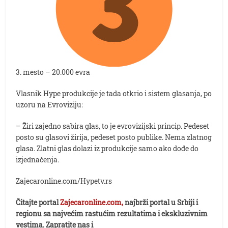
3. mesto – 20.000 evra
Vlasnik Hype produkcije je tada otkrio i sistem glasanja, po
uzoru na Evroviziju:
– Žiri zajedno sabira glas, to je evrovizijski princip. Pedeset
posto su glasovi žirija, pedeset posto publike. Nema zlatnog
glasa. Zlatni glas dolazi iz produkcije samo ako dođe do
izjednačenja.
Zajecaronline.com/Hypetv.rs
Čitajte portal
Zajecaronline.com,
najbrži portal u Srbiji i
regionu sa najvećim rastućim rezultatima i ekskluzivnim
vestima. Zapratite nas i