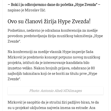
– Boki i ja odbrojavamo dane do početka „Hype Zvezda“ –
napisao je Miroslav Ilić.
Ovo su članovi žirija Hype Zvezda!
Podsetimo, nedavno je odražana konferencija za medije
povodom predstavljanja žirija muzičkog takmičenja „Hype
Zvezde“.
Na konferenciji za medije vlasnik Hype imperije Saša
Mirković je predstavio koncept potpuno novog muzičkog
projekta, ističući da je interesovanje kandidata bilo
izuzetno veliko. Nakon brojnih prijava, odabrano je 80
najboljih takmičara koji će se boriti za titulu prve „Hype
Zvezde“.
Photo: Antonio Ahel/ATAImages
Mirković je saopštio da je stručni žiri pažljivo biran, te da
su u projekat uključena najveća imena sa estrade: Aca