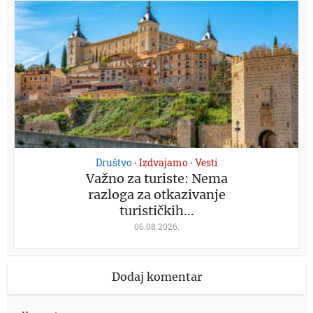
Društvo
Izdvajamo
Vesti
•
•
Važno za turiste: Nema
razloga za otkazivanje
turističkih...
06.08.2026.
Dodaj komentar