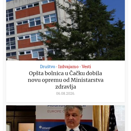
Društvo
Izdvajamo
Vesti
•
•
Opšta bolnica u Čačku dobila
novu opremu od Ministarstva
zdravlja
06.08.2026.