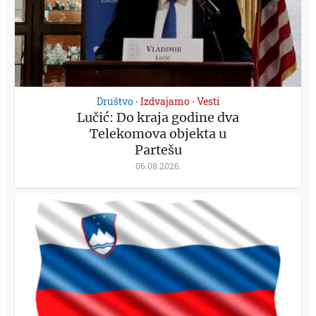
Društvo
Izdvajamo
Vesti
•
•
Lučić: Do kraja godine dva
Telekomova objekta u
Partešu
06.08.2026.