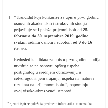
” Kandidat koji konkuriše za upis u prvu godinu
osnovnih akademskih i strukovnih studija
prijavljuje se i polaže prijemni ispit od
25.
februara do 30. septembra 2019. godine
,
svakim radnim danom i subotom
od 9 do 16
časova.
Redosled kandidata za upis u prvu godinu studija
utvrđuje se na osnovu: opšteg uspeha
postignutog u srednjem obrazovanju u
četvorogodišnjem trajanju, uspeha na maturi i
rezultata na prijemnom ispitu”, napominju u
ovoj visoko-obrazovnoj ustanovi.
Prijemni ispit se polaže iz predmeta: informatika, matematika,