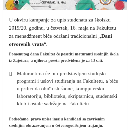
U okviru kampanje za upis studenata za školsku
2019/20. godinu, u četvrtak, 16. maja na Fakultetu
za menadžment biće održani tradicionalni ,,
Dani
otvorenih vrata
“.
Pomenutog dana Fakultet će posetiti maturanti srednjih škola
iz Zaječara, a njihova poseta predviđena je za 13 sati.
Maturantima će biti predstavlјeni studijski
programi i uslovi studiranja na Fakultetu, a biće
u prilici da obiđu slušaone, kompjutersku
laboratoriju, biblioteku, skriptarnicu, studentski
klub i ostale sadržaje na Fakultetu.
Podsećamo, pravo upisa imaju kandidati sa završenim
srednjim obrazovanjem u četvorogodišnjem trajanju.