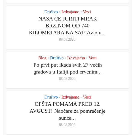
Društvo
Izdvajamo
Vesti
•
•
NASA ĆE JURITI MRAK
BRZINOM OD 740
KILOMETARA NA SAT: Avioni...
08.08.2026.
Blog
Društvo
Izdvajamo
Vesti
•
•
•
Po prvi put ikada svih 27 većih
gradova u Italiji pod crvenim...
08.08.2026.
Društvo
Izdvajamo
Vesti
•
•
OPŠTA POMAMA PRED 12.
AVGUST! Naočare za pomračenje
sunca...
08.08.2026.