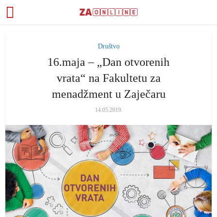
Društvo
16.maja – „Dan otvorenih
vrata“ na Fakultetu za
menadžment u Zaječaru
14.05.2019.