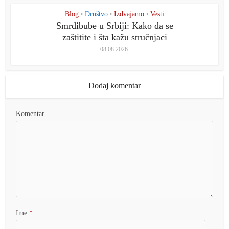
Blog
Društvo
Izdvajamo
Vesti
•
•
•
Smrdibube u Srbiji: Kako da se
zaštitite i šta kažu stručnjaci
08.08.2026.
Dodaj komentar
Komentar
Ime
*