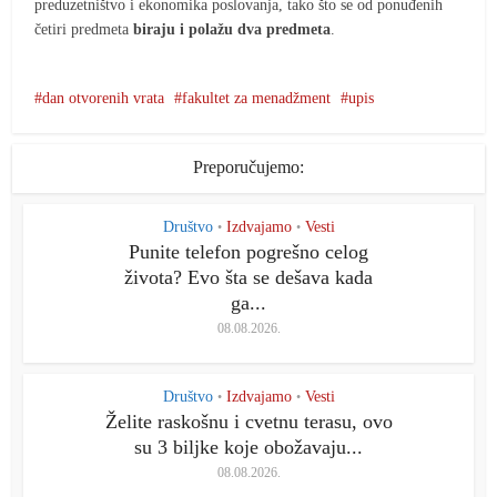
preduzetništvo i ekonomika poslovanja, tako što se od ponuđenih
četiri predmeta
biraju i polažu dva
predmeta
.
dan otvorenih vrata
fakultet za menadžment
upis
Preporučujemo:
Društvo
Izdvajamo
Vesti
•
•
Punite telefon pogrešno celog
života? Evo šta se dešava kada
ga...
08.08.2026.
Društvo
Izdvajamo
Vesti
•
•
Želite raskošnu i cvetnu terasu, ovo
su 3 biljke koje obožavaju...
08.08.2026.