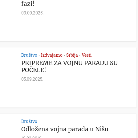
fazi!
09.09.2025.
Društvo
Izdvajamo
Srbija
Vesti
•
•
•
PRIPREME ZA VOJNU PARADU SU
POČELE!
05.09.2025.
Društvo
Odložena vojna parada u Nišu