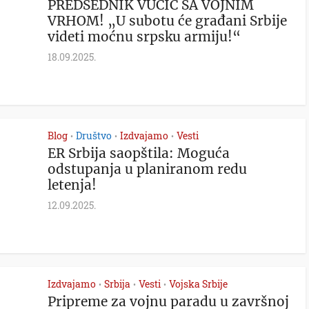
PREDSEDNIK VUČIĆ SA VOJNIM
VRHOM! „U subotu će građani Srbije
videti moćnu srpsku armiju!“
18.09.2025.
Blog
Društvo
Izdvajamo
Vesti
•
•
•
ER Srbija saopštila: Moguća
odstupanja u planiranom redu
letenja!
12.09.2025.
Izdvajamo
Srbija
Vesti
Vojska Srbije
•
•
•
Pripreme za vojnu paradu u završnoj