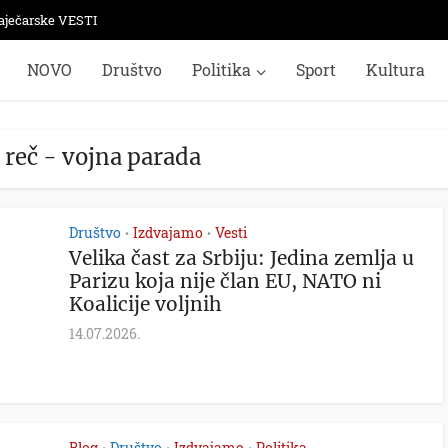
aječarske VESTI
NOVO
Društvo
Politika
Sport
Kultura
 reč - vojna parada
Društvo
Izdvajamo
Vesti
•
•
Velika čast za Srbiju: Jedina zemlja u
Parizu koja nije član EU, NATO ni
Koalicije voljnih
14.07.2026.
Blog
Društvo
Izdvajamo
Politika