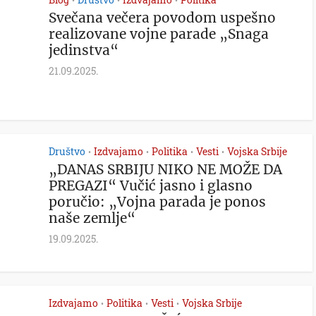
•
•
•
Svečana večera povodom uspešno
realizovane vojne parade „Snaga
jedinstva“
21.09.2025.
Društvo
Izdvajamo
Politika
Vesti
Vojska Srbije
•
•
•
•
„DANAS SRBIJU NIKO NE MOŽE DA
PREGAZI“ Vučić jasno i glasno
poručio: „Vojna parada je ponos
naše zemlje“
19.09.2025.
Izdvajamo
Politika
Vesti
Vojska Srbije
•
•
•