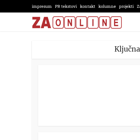
impresum
PR tekstovi
kontakt
kolumne
projekti
Z
Ključna