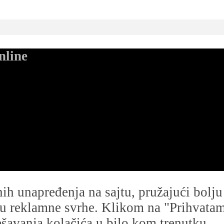
nline
dnih unapređenja na sajtu, pružajući bolj
i u reklamne svrhe. Klikom na "Prihvatam s
avanja kolačića u bilo kom trenutku.