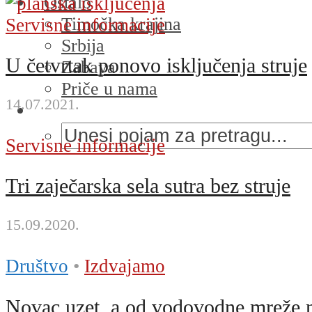
Ostalo
Timočka krajina
Servisne informacije
Srbija
U četvrtak ponovo isključenja struje
Zabava
Priče u nama
14.07.2021.
Servisne informacije
Tri zaječarska sela sutra bez struje
15.09.2020.
Društvo
•
Izdvajamo
Novac uzet, a od vodovodne mreže n