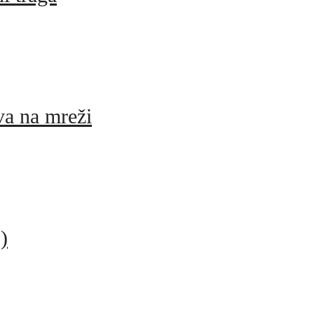
va na mreži
)