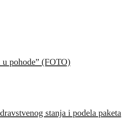
elu u pohode” (FOTO)
dravstvenog stanja i podela paketa