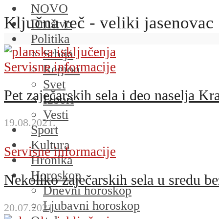
NOVO
Ključna reč - veliki jasenovac
Društvo
Politika
Srbija
Servisne informacije
Region
Svet
Pet zaječarskih sela i deo naselja Kra
Izbori
Vesti
19.08.2021.
Sport
Kultura
Servisne informacije
Hronika
Horoskop
Nekoliko zaječarskih sela u sredu be
Dnevni horoskop
Ljubavni horoskop
20.07.2021.