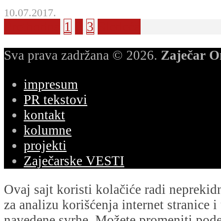
10.07.2017.
Prethodna
1
2
3
Sledeća
Sva prava zadržana © 2026.
Zaječar O
impresum
PR tekstovi
kontakt
kolumne
projekti
Zaječarske VESTI
Ovaj sajt koristi kolačiće radi nepreki
za analizu korišćenja internet stranice 
navedene svrhe. Možete promeniti podeš