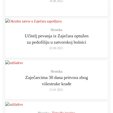
16.06.2022.
Hronika
Učitelj pevanja iz Zaječara optužen
za pedofiliju u zatvorskoj bolnici
02.06.2021.
Hronika
Zaječarcima 30 dana pritvora zbog
višestruke krađe
21.01.2021.