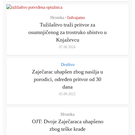
Hronika
Izdvajamo
•
Tužilaštvo traži pritvor za
osumnjičenog za trostruko ubistvo u
Knjaževcu
07.06.2024.
Društvo
Zaječarac uhapšen zbog nasilja u
porodici, određen pritvor od 30
dana
05.09.2022.
Hronika
OJT: Dvoje Zaječaraca uhapšeno
zbog teške krađe