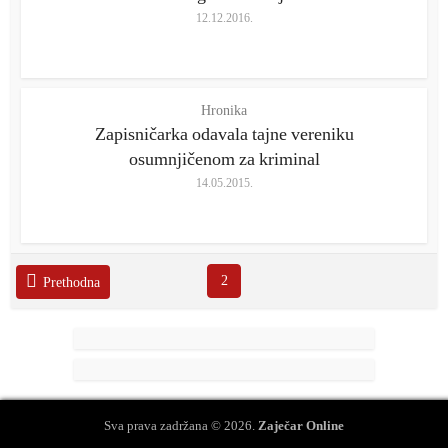
12.12.2016.
Hronika
Zapisničarka odavala tajne vereniku
osumnjičenom za kriminal
14.05.2015.
2
Prethodna
Sva prava zadržana © 2026.
Zaječar Online