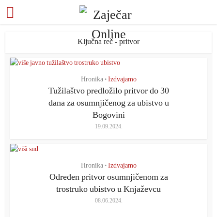
Ključna reč - pritvor
Hronika
Izdvajamo
•
Tužilaštvo predložilo pritvor do 30
dana za osumnjičenog za ubistvo u
Bogovini
19.09.2024.
Hronika
Izdvajamo
•
Određen pritvor osumnjičenom za
trostruko ubistvo u Knjaževcu
08.06.2024.