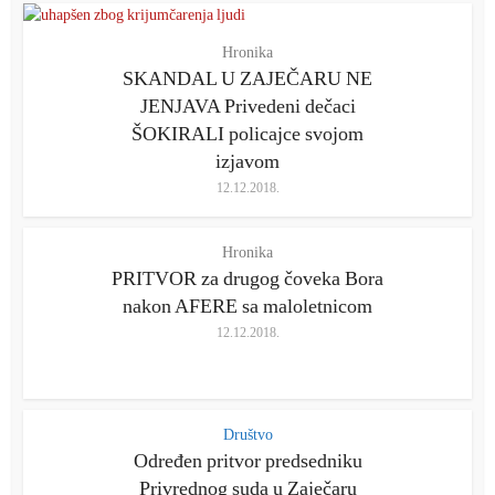
Hronika
SKANDAL U ZAJEČARU NE
JENJAVA Privedeni dečaci
ŠOKIRALI policajce svojom
izjavom
12.12.2018.
Hronika
PRITVOR za drugog čoveka Bora
nakon AFERE sa maloletnicom
12.12.2018.
Društvo
Određen pritvor predsedniku
Privrednog suda u Zaječaru