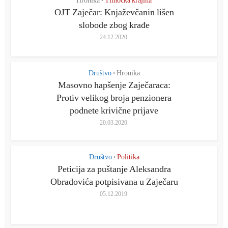
Hronika
Timočka krajina
•
OJT Zaječar: Knjaževčanin lišen
slobode zbog krađe
24.12.2020.
Društvo
Hronika
•
Masovno hapšenje Zaječaraca:
Protiv velikog broja penzionera
podnete krivične prijave
20.03.2020.
Društvo
Politika
•
Peticija za puštanje Aleksandra
Obradovića potpisivana u Zaječaru
05.12.2019.