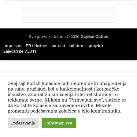
Sva prava zadržana © 2026.
Zaječar Online
impresum
PR tekstovi
kontakt
kolumne
projekti
Zaječarske VESTI
Ovaj sajt koristi kolačiće radi neprekidnih unapređenja
na sajtu, pružajući bolju funkcionalnost i korisničko
iskustvo, za analizu korišćenja internet stranice i u
reklamne svrhe. Klikom na "Prihvatam sve", slažete se
da koristite kolačiće za navedene svrhe. Možete
promeniti podešavanja kolačića u bilo kom trenutku.
Podešavanja
Prihvatam sve