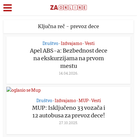
Ključna reč - prevoz dece
Društvo
Izdvajamo
Vesti
•
•
Apel ABS-a: Bezbednost dece
na ekskurzijama na prvom
mestu
14.04.2026.
Društvo
Izdvajamo
MUP
Vesti
•
•
•
MUP: Isključeno 33 vozača i
12 autobusa za prevoz dece!
27.10.2025.