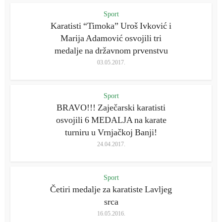
Sport
Karatisti “Timoka” Uroš Ivković i
Marija Adamović osvojili tri
medalje na državnom prvenstvu
03.05.2017.
Sport
BRAVO!!! Zaječarski karatisti
osvojili 6 MEDALJA na karate
turniru u Vrnjačkoj Banji!
24.04.2017.
Sport
Četiri medalje za karatiste Lavljeg
srca
16.05.2016.