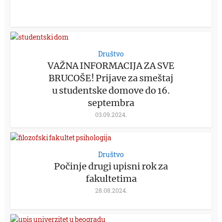
Društvo
VAŽNA INFORMACIJA ZA SVE
BRUCOŠE! Prijave za smeštaj
u studentske domove do 16.
septembra
03.09.2024.
Društvo
Počinje drugi upisni rok za
fakultetima
28.08.2024.