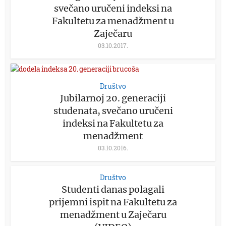
svečano uručeni indeksi na
Fakultetu za menadžment u
Zaječaru
03.10.2017.
Društvo
Jubilarnoj 20. generaciji
studenata, svečano uručeni
indeksi na Fakultetu za
menadžment
03.10.2016.
Društvo
Studenti danas polagali
prijemni ispit na Fakultetu za
menadžment u Zaječaru