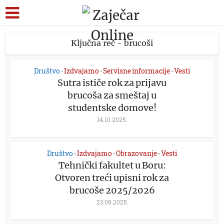
Ključna reč - brucoši
Društvo
Izdvajamo
Servisne informacije
Vesti
•
•
•
Sutra ističe rok za prijavu
brucoša za smeštaj u
studentske domove!
14.10.2025.
Društvo
Izdvajamo
Obrazovanje
Vesti
•
•
•
Tehnički fakultet u Boru:
Otvoren treći upisni rok za
brucoše 2025/2026
23.09.2025.