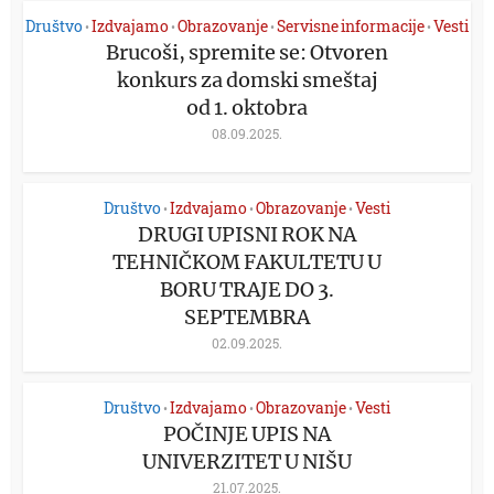
Društvo
Izdvajamo
Obrazovanje
Servisne informacije
Vesti
•
•
•
•
Brucoši, spremite se: Otvoren
konkurs za domski smeštaj
od 1. oktobra
08.09.2025.
Društvo
Izdvajamo
Obrazovanje
Vesti
•
•
•
DRUGI UPISNI ROK NA
TEHNIČKOM FAKULTETU U
BORU TRAJE DO 3.
SEPTEMBRA
02.09.2025.
Društvo
Izdvajamo
Obrazovanje
Vesti
•
•
•
POČINJE UPIS NA
UNIVERZITET U NIŠU
21.07.2025.