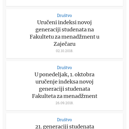
Društvo
Uručeni indeksi novoj
generaciji studenata na
Fakultetu za menadžment u
Zaječaru
02.10.2018.
Društvo
U ponedeljak, 1. oktobra
uručenje indeksa novoj
generaciji studenata
Fakulteta za menadžment
26.09.2018.
Društvo
21. generaciji studenata