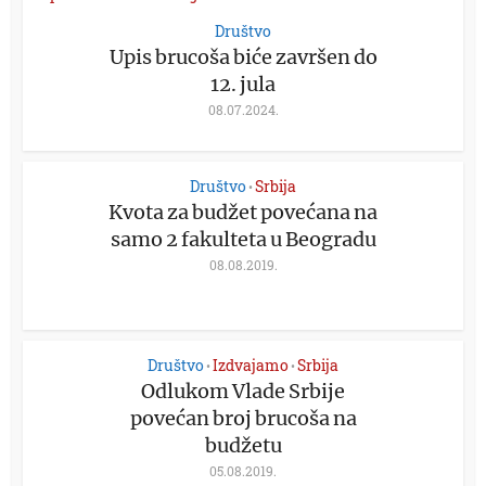
Društvo
Upis brucoša biće završen do
12. jula
08.07.2024.
Društvo
Srbija
•
Kvota za budžet povećana na
samo 2 fakulteta u Beogradu
08.08.2019.
Društvo
Izdvajamo
Srbija
•
•
Odlukom Vlade Srbije
povećan broj brucoša na
budžetu
05.08.2019.