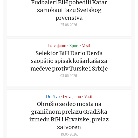
Fudbaleri BiH pobedili Katar
za nokaut fazu Svetskog
prvenstva
25.06.2026.
Izdvajamo
Sport
Vesti
•
•
Selektor BiH Dario Đerđa
saopštio spisak košarkaša za
mečeve protiv Turske i Srbije
03.06.2026.
Društvo
Izdvajamo
Vesti
•
•
Obrušio se deo mosta na
graničnom prelazu Gradiška
između BiH i Hrvatske, prelaz
zatvoren
19.05.2026.