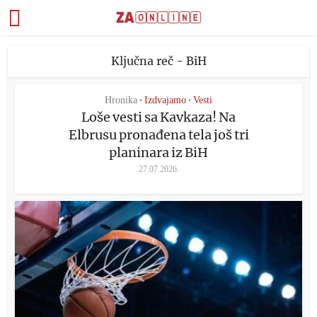
Ključna reč - BiH
Hronika
Izdvajamo
Vesti
•
•
Loše vesti sa Kavkaza! Na
Elbrusu pronađena tela još tri
planinara iz BiH
27.07.2026.