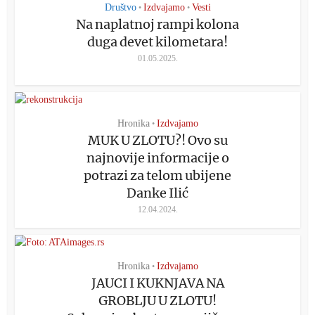
Društvo
Izdvajamo
Vesti
•
•
Na naplatnoj rampi kolona
duga devet kilometara!
01.05.2025.
Hronika
Izdvajamo
•
MUK U ZLOTU?! Ovo su
najnovije informacije o
potrazi za telom ubijene
Danke Ilić
12.04.2024.
Hronika
Izdvajamo
•
JAUCI I KUKNJAVA NA
GROBLJU U ZLOTU!