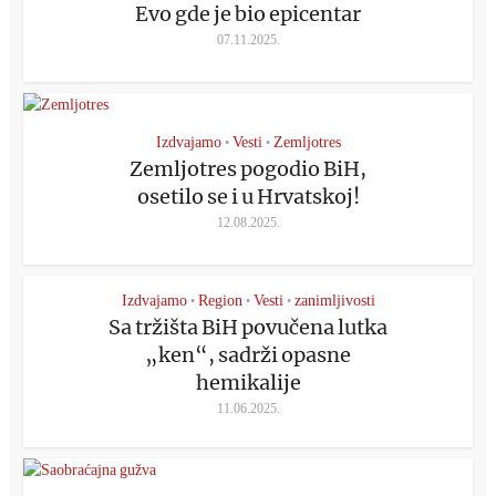
Evo gde je bio epicentar
07.11.2025.
Izdvajamo
Vesti
Zemljotres
•
•
Zemljotres pogodio BiH,
osetilo se i u Hrvatskoj!
12.08.2025.
Izdvajamo
Region
Vesti
zanimljivosti
•
•
•
Sa tržišta BiH povučena lutka
„ken“, sadrži opasne
hemikalije
11.06.2025.