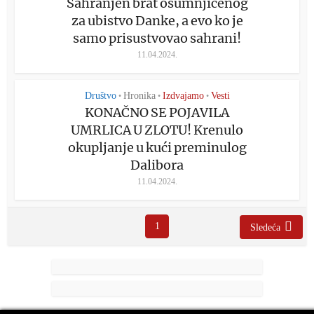
Sahranjen brat osumnjičenog
za ubistvo Danke, a evo ko je
samo prisustvovao sahrani!
11.04.2024.
Društvo
Hronika
Izdvajamo
Vesti
•
•
•
KONAČNO SE POJAVILA
UMRLICA U ZLOTU! Krenulo
okupljanje u kući preminulog
Dalibora
11.04.2024.
1
Sledeća