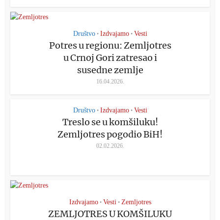
Društvo
Izdvajamo
Vesti
•
•
Potres u regionu: Zemljotres
u Crnoj Gori zatresao i
susedne zemlje
16.04.2026.
Društvo
Izdvajamo
Vesti
•
•
Treslo se u komšiluku!
Zemljotres pogodio BiH!
02.02.2026.
Izdvajamo
Vesti
Zemljotres
•
•
ZEMLJOTRES U KOMŠILUKU