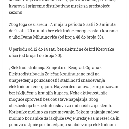
kvarova i pripreme distributivne mreže za predstojeću
sezonu.
Zbog toga će u sredu 17. maja u periodu 8 sati i 20 minuta
do 9 sati i 20 minuta bez električne energije ostati korisnici
u ulici Ivana Milutinovića (od broja 48 do broja 50).
U periodu od 12 do 14 sati, bez električne će biti Kosovska
ulica (od broja 1 do broja 20).
„Elektrodistribucija Srbije d.o.o. Beograd, Ogranak
Elektrodistribucija Zaječar, kontinuirano radi na
unapređenju pouzdanosti i stabilnosti snabdevanja
električnom energijom. Najveći deo radova je organizovan
bez isključenja krajnjih kupaca. Neke aktivnosti nije
moguće sprovesti bez obustave napajanja, zbog
obezbeđenja bezbednih uslova za rad naših zaposlenih.
Korisnike molimo za razumevanje. Tokom trajanja radova
molimo korisnike da isključe svoje uređaje sa mreže i da ih
ponovo uključe po obnavljanju snabdevanja električnom