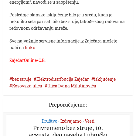
energijom“, navodi se u saopštenju.
Poslednje plansko isključenje bilo je u sredu, kada je
nekoliko sela par sati bilo bez stuje, takođe zbog radova na
redovnom održavanju mreže.
Sve najvažnije servisne informacije iz Zaječara možete
naći na
linku
.
ZaječarOnline/O.B.
bez struje
Elektrodistribucija Zaječar
isključenje
Kosovska ulica
Ulica Ivana Milutinovića
Preporučujemo:
Društvo
Izdvajamo
Vesti
•
•
Privremeno bez struje, 10.
avgusta, deo naselja Lubnički