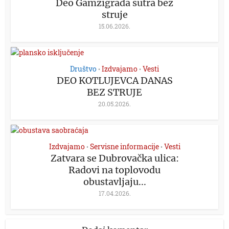
Deo Gamzigrada sutra bez
struje
15.06.2026.
Društvo
Izdvajamo
Vesti
•
•
DEO KOTLUJEVCA DANAS
BEZ STRUJE
20.05.2026.
Izdvajamo
Servisne informacije
Vesti
•
•
Zatvara se Dubrovačka ulica:
Radovi na toplovodu
obustavljaju...
17.04.2026.