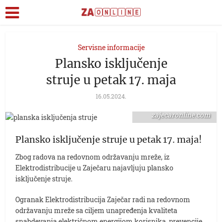
Servisne informacije
Plansko isključenje
struje u petak 17. maja
16.05.2024.
foto:
zajecaronline.com
Plansko isključenje struje u petak 17. maja!
Zbog radova na redovnom održavanju mreže, iz
Elektrodistribucije u Zaječaru najavljuju plansko
isključenje struje.
Ogranak Elektrodistribucija Zaječar radi na redovnom
održavanju mreže sa ciljem unapređenja kvaliteta
snabdevanja električnom energijom korisnika, prevencije