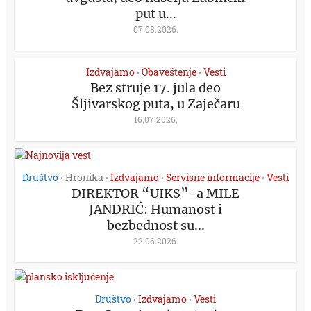
put u...
07.08.2026.
Izdvajamo
Obaveštenje
Vesti
•
•
Bez struje 17. jula deo
Šljivarskog puta, u Zaječaru
16.07.2026.
Društvo
Hronika
Izdvajamo
Servisne informacije
Vesti
•
•
•
•
DIREKTOR “UIKS”-a MILE
JANDRIĆ: Humanost i
bezbednost su...
22.06.2026.
Društvo
Izdvajamo
Vesti
•
•