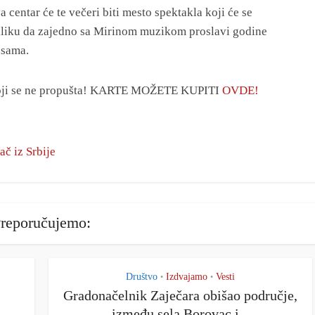
va centar će te večeri biti mesto spektakla koji će se
riliku da zajedno sa Mirinom muzikom proslavi godine
esama.
 koji se ne propušta! KARTE MOŽETE KUPITI
OVDE!
kač iz Srbije
reporučujemo:
Društvo
Izdvajamo
Vesti
•
•
Gradonačelnik Zaječara obišao područje,
između sela Borovac i...