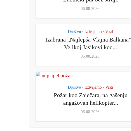
06.08.2026.
Društvo
Izdvajamo
Vesti
•
•
Izabrana „Najlepša Vlajna Balkana”
Velikoj Jasikovi kod...
06.08.2026.
Društvo
Izdvajamo
Vesti
•
•
Požar kod Zaječara, na gašenju
angažovan helikopter...
06.08.2026.