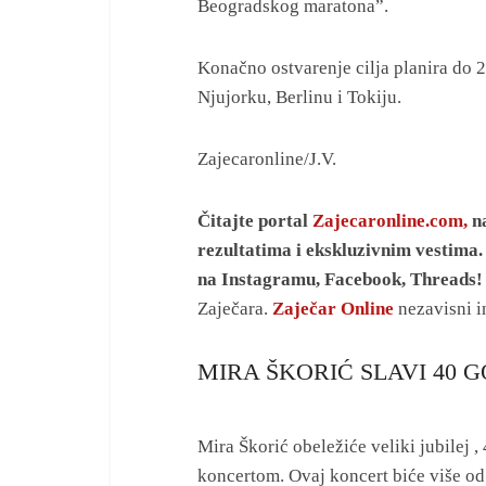
Beogradskog maratona”.
Konačno ostvarenje cilja planira do 
Njujorku, Berlinu i Tokiju.
Zajecaronline/J.V.
Čitajte portal
Zajecaronline.com,
na
rezultatima i ekskluzivnim vestima. 
na Instagramu, Facebook, Threads
Zaječara.
Zaječar Online
nezavisni i
MIRA ŠKORIĆ SLAVI 40 
Mira Škorić obeležiće veliki jubilej 
koncertom. Ovaj koncert biće više od