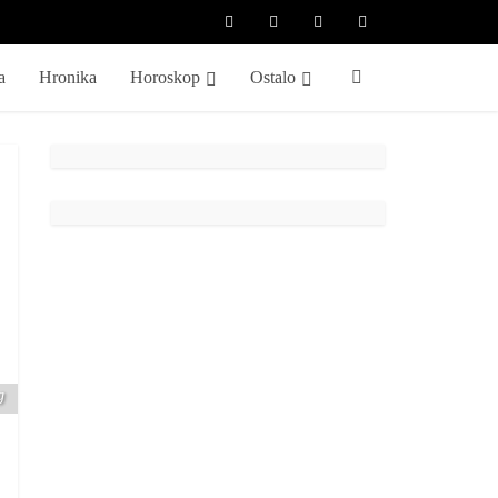
a
Hronika
Horoskop
Ostalo
g