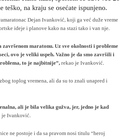
e teško, na kraju se osećate ispunjeno.
tramaratonac Dejan Ivanković, koji ga već duže vreme
rtske ideje i planove kako na stazi tako i van nje.
 završenom maratonu. Uz sve okolnosti i probleme
ci, ovo je veliki uspeh. Važno je da smo završili i
roblema, to je najbitnije”,
rekao je Ivanković.
 zbog toplog vremena, ali da su to znali unapred i
alna, ali je bila velika gužva, jer, jedno je kad
 je Ivanković.
ice ne postoje i da sa pravom nosi titulu “heroj