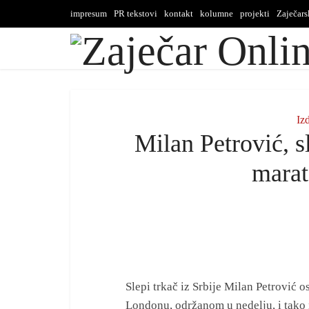
impresum
PR tekstovi
kontakt
kolumne
projekti
Zaječar
Iz
Milan Petrović, sl
mara
Slepi trkač iz Srbije Milan Petrović 
Londonu, održanom u nedelju, i tako 