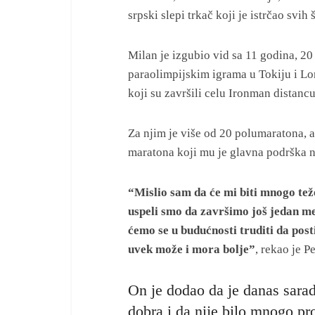
srpski slepi trkač koji je istrčao svih
Milan je izgubio vid sa 11 godina, 2
paraolimpijskim igrama u Tokiju i Lo
koji su završili celu Ironman distancu
Za njim je više od 20 polumaratona, 
maratona koji mu je glavna podrška n
“Mislio sam da će mi biti mnogo tež
uspeli smo da završimo još jedan me
ćemo se u budućnosti truditi da po
uvek može i mora bolje”
, rekao je P
On je dodao da je danas sara
dobra i da nije bilo mnogo p