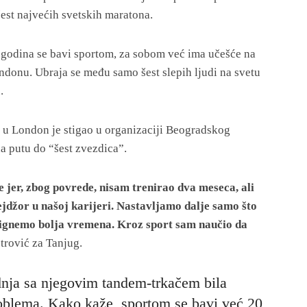
 šest najvećih svetskih maratona.
0 godina se bavi sportom, za sobom već ima učešće na
ndonu. Ubraja se među samo šest slepih ljudi na svetu
.
a u London je stigao u organizaciji Beogradskog
a putu do “šest zvezdica”.
e jer, zbog povrede, nisam trenirao dva meseca, ali
jdžor u našoj karijeri. Nastavljamo dalje samo što
stignemo bolja vremena. Kroz sport sam naučio da
etrović za Tanjug.
dnja sa njegovim tandem-trkačem bila
roblema. Kako kaže, sportom se bavi već 20