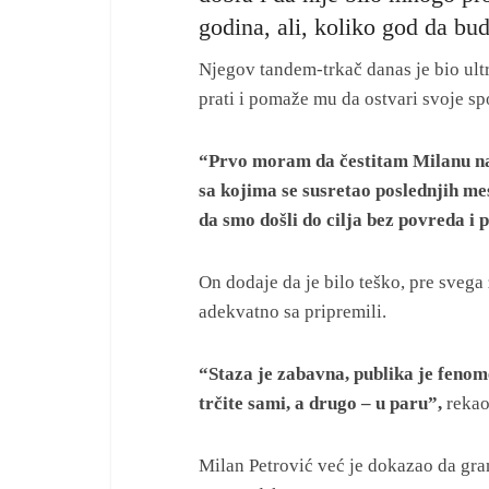
godina, ali, koliko god da bud
Njegov tandem-trkač danas je bio ul
prati i pomaže mu da ostvari svoje spo
“Prvo moram da čestitam Milanu na
sa kojima se susretao poslednjih mese
da smo došli do cilja bez povreda i p
On dodaje da je bilo teško, pre svega
adekvatno sa pripremili.
“Staza je zabavna, publika je fenomen
trčite sami, a drugo – u paru”,
rekao
Milan Petrović već je dokazao da gran