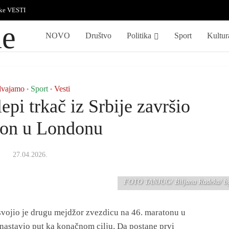
ske VESTI
NOVO
Društvo
Politika
Sport
Kultur
dvajamo
Sport
Vesti
•
•
epi trkač iz Srbije završio
ton u Londonu
27.04.2026.
FOTO TANJUG/ Biljana Radeka/ b
osvojio je drugu mejdžor zvezdicu na 46. maratonu u
nastavio put ka konačnom cilju. Da postane prvi