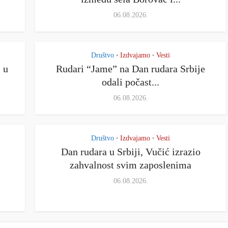
06.08.2026.
Društvo
Izdvajamo
Vesti
•
•
 u
Rudari “Jame” na Dan rudara Srbije
odali počast...
06.08.2026.
Društvo
Izdvajamo
Vesti
•
•
Dan rudara u Srbiji, Vučić izrazio
zahvalnost svim zaposlenima
06.08.2026.