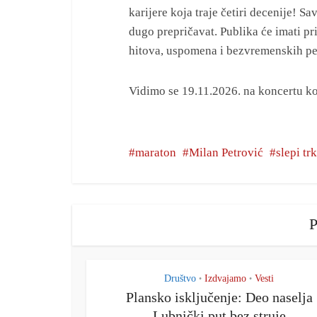
karijere koja traje četiri decenije! Sa
dugo prepričavat. Publika će imati p
hitova, uspomena i bezvremenskih p
Vidimo se 19.11.2026. na koncertu
maraton
Milan Petrović
slepi tr
P
Društvo
Izdvajamo
Vesti
•
•
Plansko isključenje: Deo naselja
Lubnički put bez struje