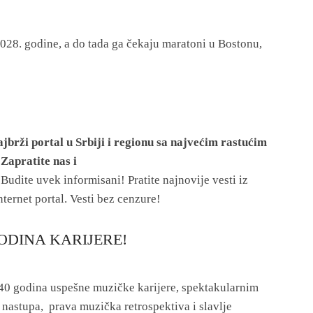
2028. godine, a do tada ga čekaju maratoni u Bostonu,
jbrži portal u Srbiji i regionu sa najvećim rastućim
Zapratite nas i
!
Budite uvek informisani! Pratite najnovije vesti iz
nternet portal. Vesti bez cenzure!
GODINA KARIJERE!
, 40 godina uspešne muzičke karijere, spektakularnim
 nastupa, prava muzička retrospektiva i slavlje